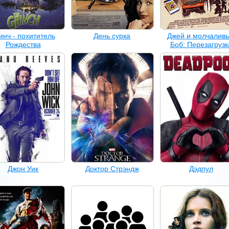
инч - похититель
День сурка
Джей и молчалив
Рождества
Боб: Перезагрузк
Джон Уик
Доктор Стрэндж
Дэдпул