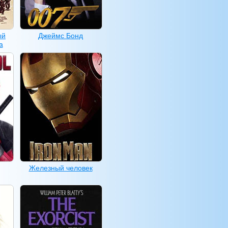
ый
Джеймс Бонд
а
Железный человек