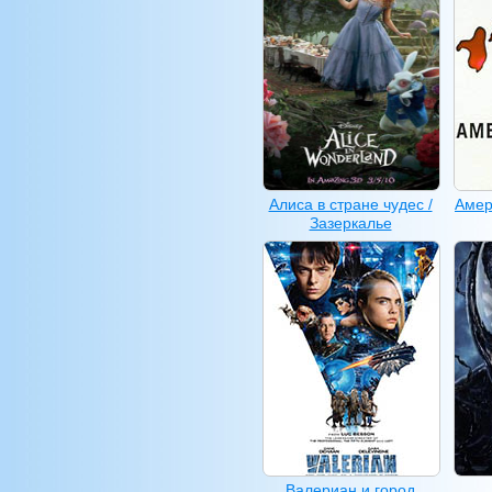
Алиса в стране чудес /
Амер
Зазеркалье
Валериан и город