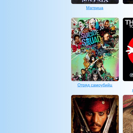
Матрица
Отряд самоубийц