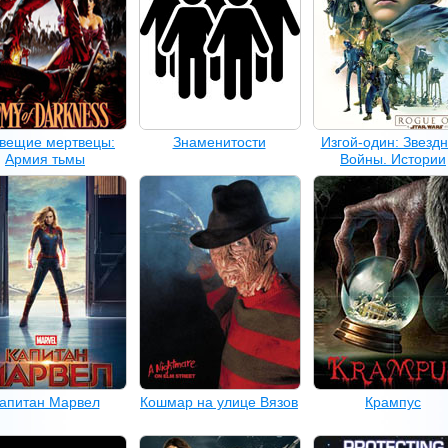
вещие мертвецы:
Знаменитости
Изгой-один: Звезд
Армия тьмы
Войны. Истории
апитан Марвел
Кошмар на улице Вязов
Крампус