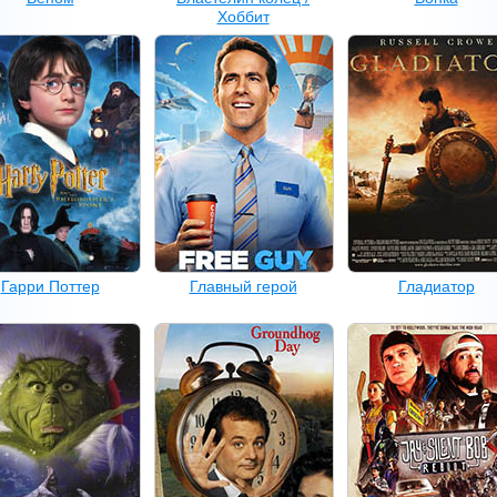
Хоббит
Гарри Поттер
Главный герой
Гладиатор