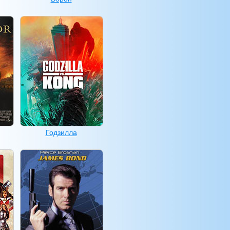
Годзилла