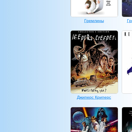
Гремлины
Гр
Джиперс Криперс