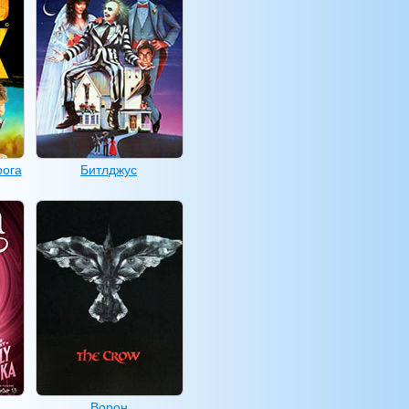
рога
Битлджус
Ворон