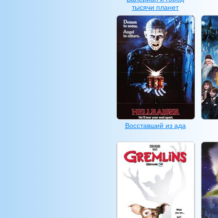
тысячи планет
Восставший из ада