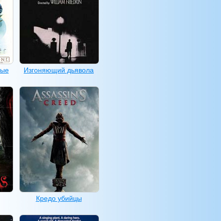
ные
Изгоняющий дьявола
Кредо убийцы