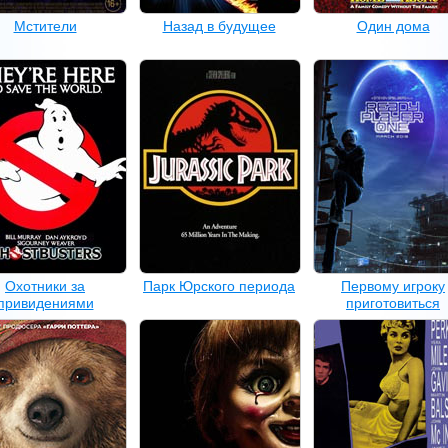
Мстители
Назад в будущее
Один дома
Охотники за
Парк Юрского периода
Первому игроку
привидениями
приготовиться