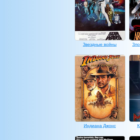
Звездные войны
Зло
Индиана Джонс
К