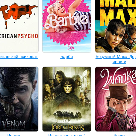
иканский психопат
Барби
Безумный Макс: До
ярости
Веном
Властелин колец /
Вонка