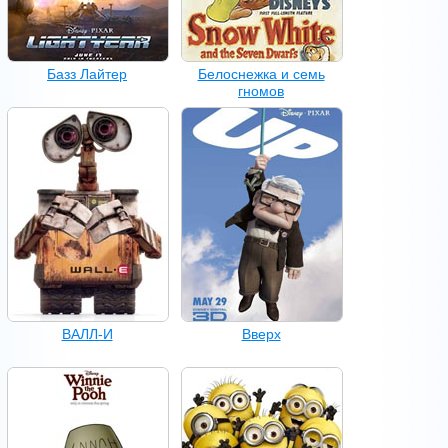
Базз Лайтер
Белоснежка и семь
гномов
ВАЛЛ-И
Вверх