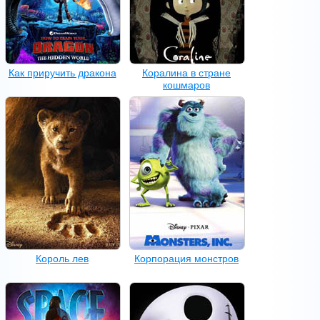
Как приручить дракона
Коралина в стране
кошмаров
Король лев
Корпорация монстров