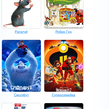
Рататуй
Робин Гуд
Смолфут
Суперсемейка