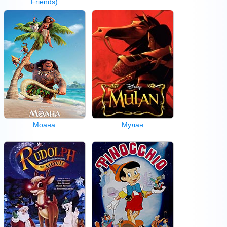
Friends)
Моана
Мулан