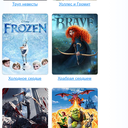
Труп невесты
Уоллес и Громит
Холодное сердце
Храбрая сердцем