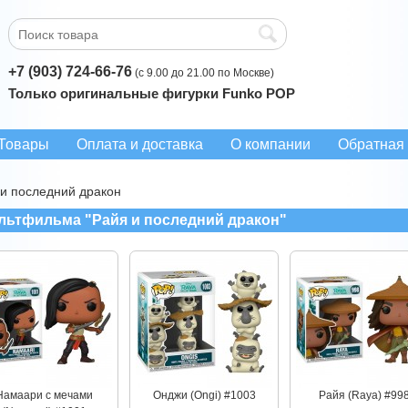
+7 (903) 724-66-76
(с 9.00 до 21.00 по Москве)
Только оригинальные фигурки Funko POP
Товары
Оплата и доставка
О компании
Обратная 
и последний дракон
льтфильма "Райя и последний дракон"
Намаари с мечами
Онджи (Ongi) #1003
Райя (Raya) #99