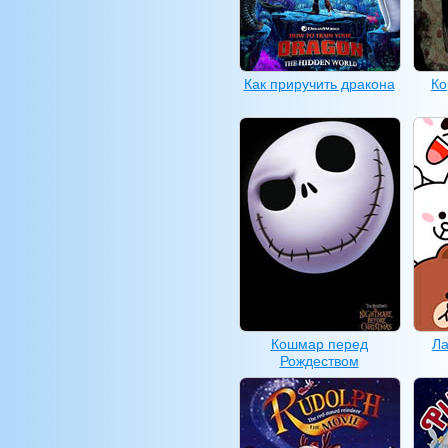
Как приручить дракона
Ко
Кошмар перед
Ла
Рождеством