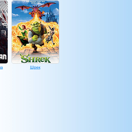
ла
Шрек