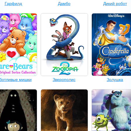
Гарфилд
Дамбо
Дикий робот
ботливые мишки
Зверополис
Золушка