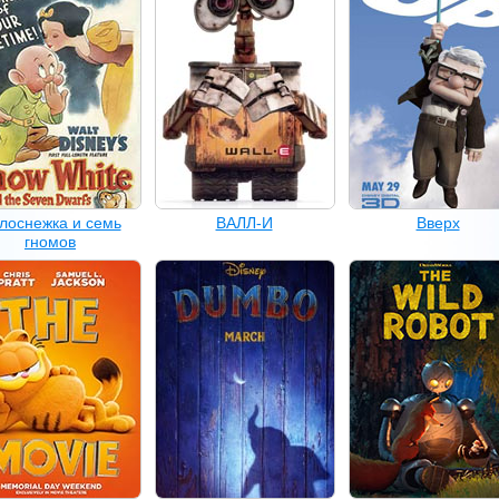
лоснежка и семь
ВАЛЛ-И
Вверх
гномов