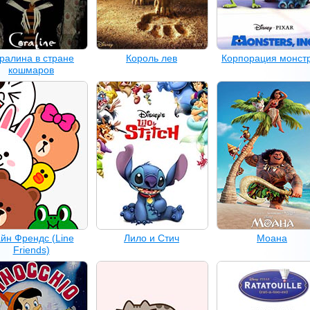
ралина в стране
Король лев
Корпорация монст
кошмаров
йн Френдс (Line
Лило и Стич
Моана
Friends)