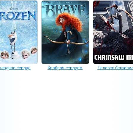
олодное сердце
Храбрая сердцем
Человек-бензопи