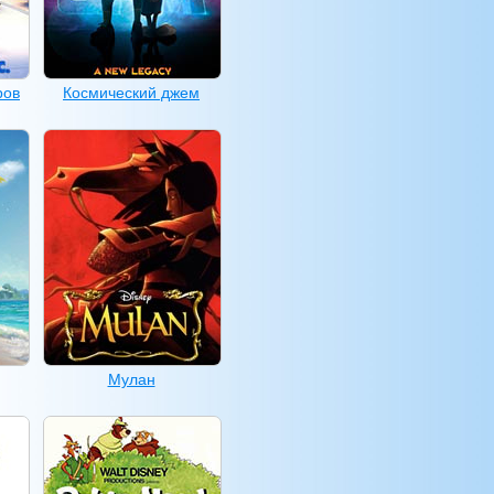
ров
Космический джем
Мулан