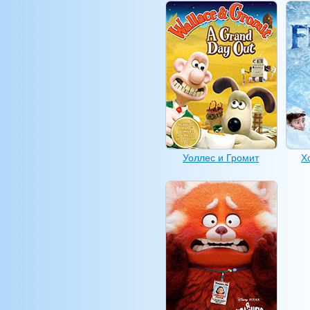
Уоллес и Громит
Х