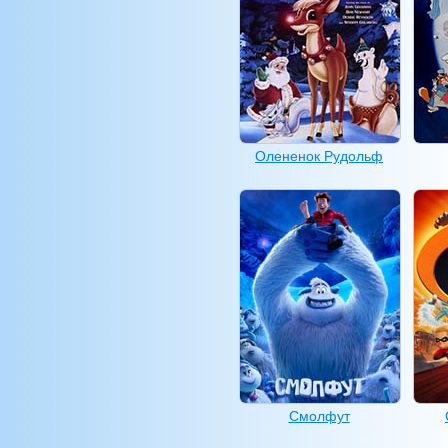
Олененок Рудольф
Смолфут