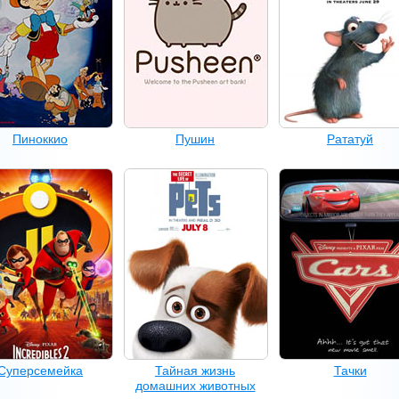
Пиноккио
Пушин
Рататуй
Суперсемейка
Тайная жизнь
Тачки
домашних животных