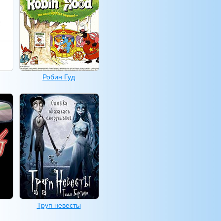
Робин Гуд
Труп невесты