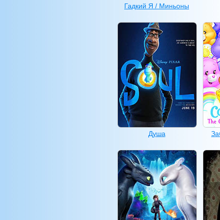
Гадкий Я / Миньоны
Душа
За