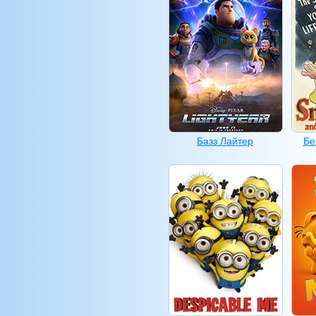
Базз Лайтер
Бе