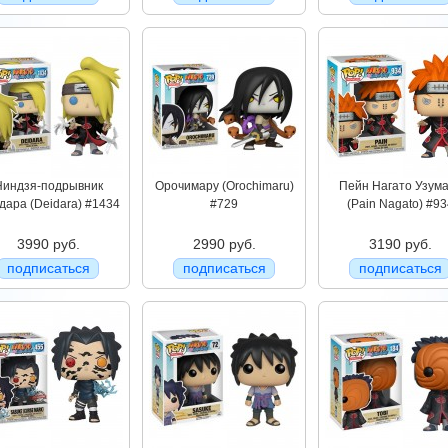
Ниндзя-подрывник
Орочимару (Orochimaru)
Пейн Нагато Узум
дара (Deidara) #1434
#729
(Pain Nagato) #93
3990 руб.
2990 руб.
3190 руб.
подписаться
подписаться
подписаться