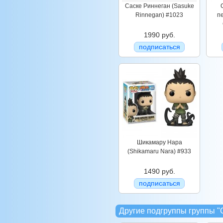
Саске Риннеган (Sasuke
Rinnegan) #1023
пе
1990 руб.
подписаться
Шикамару Нара
(Shikamaru Nara) #933
1490 руб.
подписаться
Другие подгруппы группы 