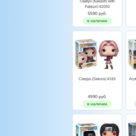
Паккун (Kakashi with
Pakkun) #2050
5590 руб.
в наличии
Сакура (Sakura) #183
Асу
4990 руб.
в наличии