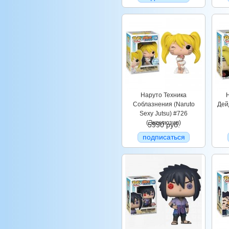
Наруто Техника
Соблазнения (Naruto
Дей
Sexy Jutsu) #726
(Эксклюзив)
5990 руб.
подписаться