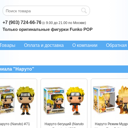
+7 (903) 724-66-76
(с 9.00 до 21.00 по Москве)
Только оригинальные фигурки Funko POP
Товары
Оплата и доставка
О компании
Обратная 
риала "Наруто"
аруто (Naruto) #71
Наруто бегущий (Naruto
Наруто Режим Мудр