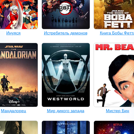
Инуяся
Истребитель демонов
Книга Бобы Фетт
Мандалорец
Мир дикого запада
Мистер Бин