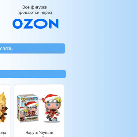
Все фигурки
продаются через
связь
еца
Наруто Узумаки