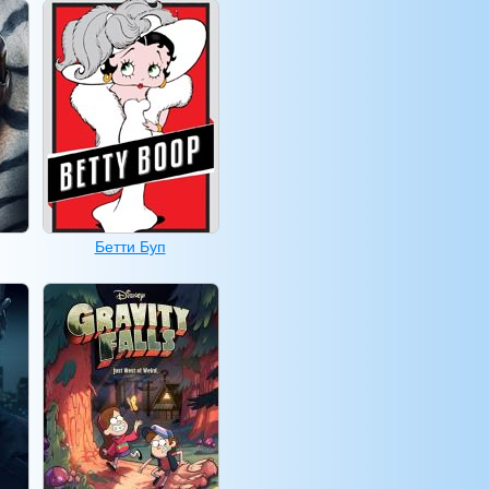
Бетти Буп