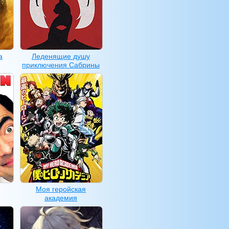
а
Леденящие душу
приключения Сабрины
Моя геройская
академия