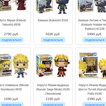
буто Якуши (Kabuto
Какаши (Kakashi) #182
Какаши Хатаке и Па
Yakushi) #936
(Kakashi Hatake wi
Pakkun) #1338
2790 руб.
5590 руб.
5990 руб.
подписаться
подписаться
подписаться
ато Намиказе (Minato
Наруто Режим мудреца
Наруто Режим Мудр
Namikaze) #935
(Naruto Sage Mode) #185
Шести Путей (Naruto
(Эксклюзив)
Path) #186
1590 руб.
2190 руб.
2390 руб.
подписаться
подписаться
подписаться