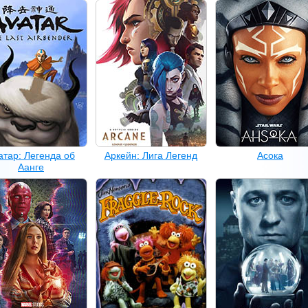
атар: Легенда об
Аркейн: Лига Легенд
Асока
Аанге