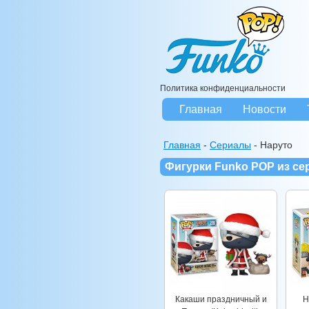
Политика конфиденциальности
Главная
Новости
Главная
-
Сериалы
-
Наруто
Фигурки Funko POP из се
Какаши праздничный и
Н