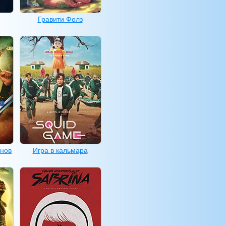
Гравити Фолз
инов
Игра в кальмара