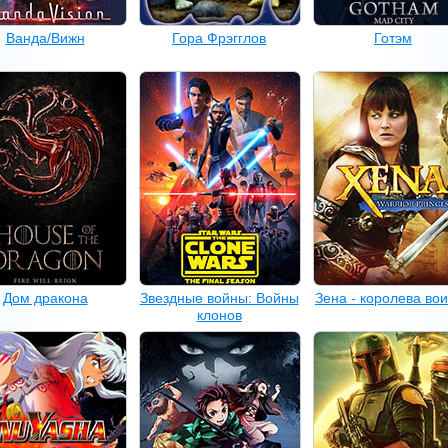
Ванда/Вижн
Гора Фрэгглов
Готэм
Дом дракона
Звездные войны: Войны
Зена - королева во
клонов