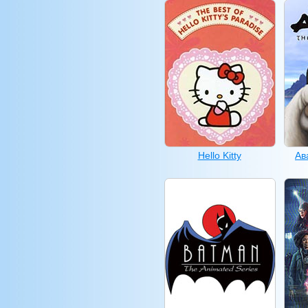
Hello Kitty
Ав