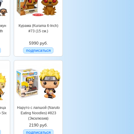
ккун
Курама (Kurama 6-Inch)
th
#73 (15 см.)
5990 руб.
подписаться
еца
Наруто с лапшой (Naruto
 Six
Eating Noodles) #823
(Эксклюзив)
2190 руб.
подписаться