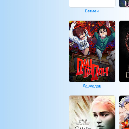
Бэтмен
Дандадан