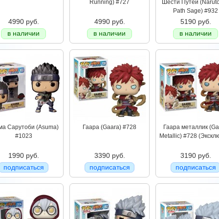
Running) #727
Шести Путей (Naruto
Path Sage) #932
4990 руб.
4990 руб.
5190 руб.
в наличии
в наличии
в наличии
ма Сарутоби (Asuma)
Гаара (Gaara) #728
Гаара металлик (Ga
#1023
Metallic) #728 (Экскл
1990 руб.
3390 руб.
3190 руб.
подписаться
подписаться
подписаться