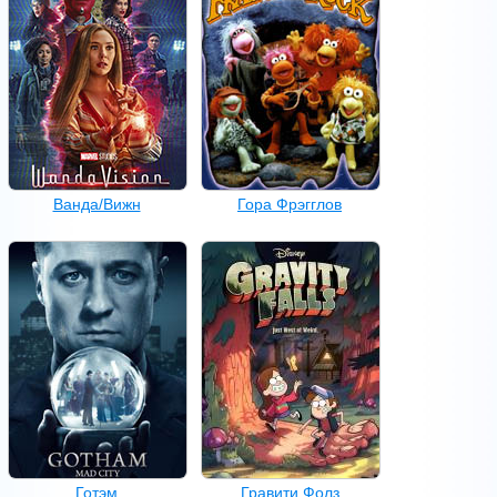
Ванда/Вижн
Гора Фрэгглов
Готэм
Гравити Фолз