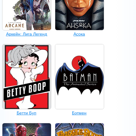
Аркейн: Лига Легенд
Асока
Бетти Буп
Бэтмен