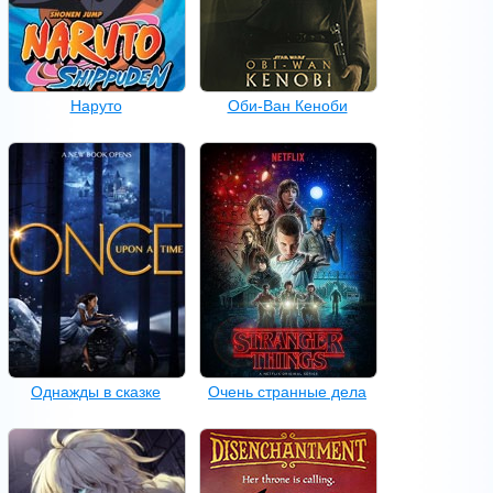
Наруто
Оби-Ван Кеноби
Однажды в сказке
Очень странные дела