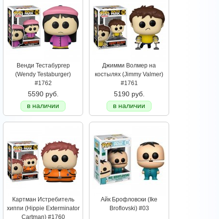
Венди Тестабургер
Джимми Волмер на
(Wendy Testaburger)
костылях (Jimmy Valmer)
#1762
#1761
5590 руб.
5190 руб.
в наличии
в наличии
Картман Истребитель
Айк Брофловски (Ike
хиппи (Hippie Exterminator
Broflovski) #03
Cartman) #1760