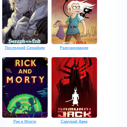
Последний Серафим
Разочарование
Рик и Морти
Самурай Джек