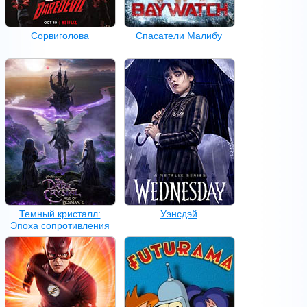
Сорвиголова
Спасатели Малибу
Темный кристалл:
Уэнсдэй
Эпоха сопротивления