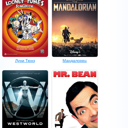
Луни Тюнз
Мандалорец