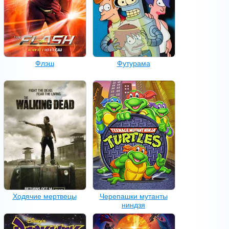
Флэш
Футурама
Ходячие мертвецы
Черепашки мутанты
ниндзя