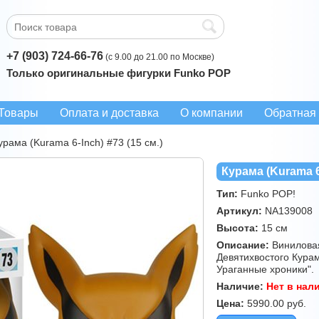
+7 (903) 724-66-76
(с 9.00 до 21.00 по Москве)
Только оригинальные фигурки Funko POP
Товары
Оплата и доставка
О компании
Обратная 
урама (Kurama 6-Inch) #73 (15 см.)
Курама (Kurama 6-
Тип:
Funko POP!
Артикул:
NA139008
Высота:
15 см
Описание:
Виниловая
Девятихвостого Курам
Ураганные хроники".
Наличие:
Нет в нал
Цена:
5990.00
руб.