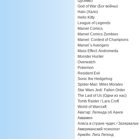
Цусимы)
God of War (Бог войны)
Halo (Хало)
Hello Kitty
League of Legends
Marvel Comics
Marvel Comics Zombies
Marvel: Contest of Champions
Marvel`s Avengers
Mass Effect: Andromeda
Monster Hunter
Overwatch
Pokemon
Resident Evil
Sonic the Hedgehog
Spider-Man: Miles Morales
Star Wars Jedi: Fallen Order
The Last of Us (Одни из нас)
Tomb Raider / Lara Croft
World of Warcraft
Аватар: Легенда об Аанге
Аквамен
Алиса в стране чудес / Зазеркалье
Американский психопат
Аркейн: Лига Легенд