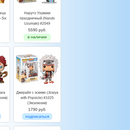
еца
Наруто Узумаки
 Six
праздничный (Naruto
Uzumaki) #2049
5590 руб.
в наличии
ara
Джирайя с эскимо (Jiraiya
юзив)
with Popsicle) #1025
(Эксклюзив)
1790 руб.
подписаться