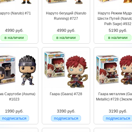
аруто (Naruto) #71
Наруто бегущий (Naruto
Наруто Режим Мудр
Running) #727
Шести Путей (Naruto
Path Sage) #932
4990 руб.
4990 руб.
5190 руб.
в наличии
в наличии
в наличии
ма Сарутоби (Asuma)
Гаара (Gaara) #728
Гаара металлик (Ga
#1023
Metallic) #728 (Экскл
1990 руб.
3390 руб.
3190 руб.
подписаться
подписаться
подписаться