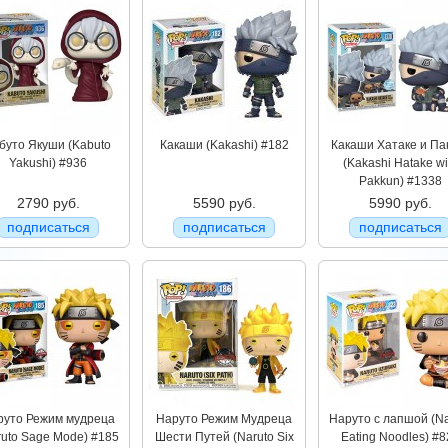
буто Якуши (Kabuto
Какаши (Kakashi) #182
Какаши Хатаке и Па
Yakushi) #936
(Kakashi Hatake wi
Pakkun) #1338
2790 руб.
5590 руб.
5990 руб.
подписаться
подписаться
подписаться
руто Режим мудреца
Наруто Режим Мудреца
Наруто с лапшой (Na
ruto Sage Mode) #185
Шести Путей (Naruto Six
Eating Noodles) #8