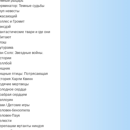
емный рыцарь
ерминатор: Темные судьбы
руп невесты
жасающий
оллес и Громит
энсдэй
антастические твари и где они
битают
лэш
утурама
ан Соло: Звездные войны.
стории
еллбой
ищник
ищные птицы: Потрясающая
стория Харли Квинн
одячие мертвецы
олодное сердце
рабрая сердцем
эллоуин
аки / Детские игры
еловек-бензопила
еловек-Паук
елюсти
ерепашки мутанты ниндзя