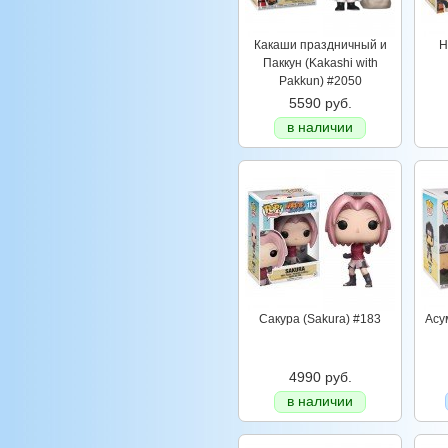
Какаши праздничный и
Н
Паккун (Kakashi with
Pakkun) #2050
5590 руб.
в наличии
Сакура (Sakura) #183
Асу
4990 руб.
в наличии