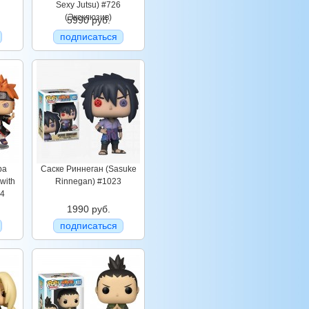
Sexy Jutsu) #726
(Эксклюзив)
5990 руб.
подписаться
ра
Саске Риннеган (Sasuke
with
Rinnegan) #1023
44
1990 руб.
подписаться