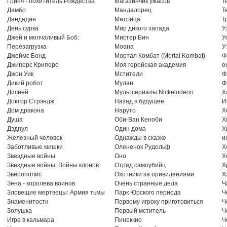
Гринч - похититель Рождества
Магазинчик ужасов
Т
Дамбо
Мандалорец
Т
Дандадан
Матрица
Т
День сурка
Мир дикого запада
У
Джей и молчаливый Боб:
Мистер Бин
У
Перезагрузка
Моана
У
Джеймс Бонд
Мортал Комбат (Mortal Kombat)
Ф
Джиперс Криперс
Моя геройская академия
о
Джон Уик
Мстители
Ф
Дикий робот
Мулан
Ф
Дисней
Мультсериалы Nickelodeon
Х
Доктор Стрэндж
Назад в будущее
И
Дом дракона
Наруто
Х
Душа
Оби-Ван Кеноби
Х
Дэдпул
Один дома
Х
Железный человек
Однажды в сказке
и
Заботливые мишки
Олененок Рудольф
Х
Звездные войны
Оно
Х
Звездные войны: Войны клонов
Отряд самоубийц
Х
Зверополис
Охотники за привидениями
Х
Зена - королева воинов
Очень странные дела
Ч
Зловещие мертвецы: Армия тьмы
Парк Юрского периода
Ч
Знаменитости
Первому игроку приготовиться
Ч
Золушка
Первый мститель
Ч
Игра в кальмара
Пиноккио
Ч