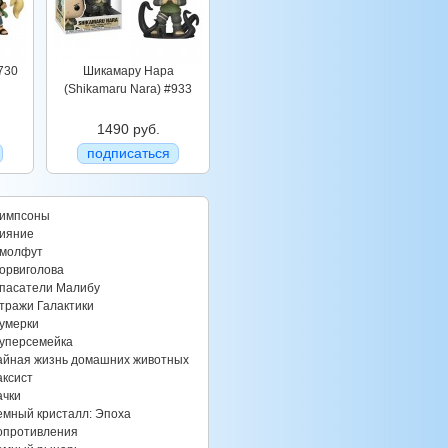
730
Шикамару Нара
(Shikamaru Nara) #933
1490 руб.
подписаться
импсоны
ияние
молфут
орвиголова
пасатели Малибу
тражи Галактики
умерки
уперсемейка
айная жизнь домашних животных
аксист
ачки
емный кристалл: Эпоха
опротивления