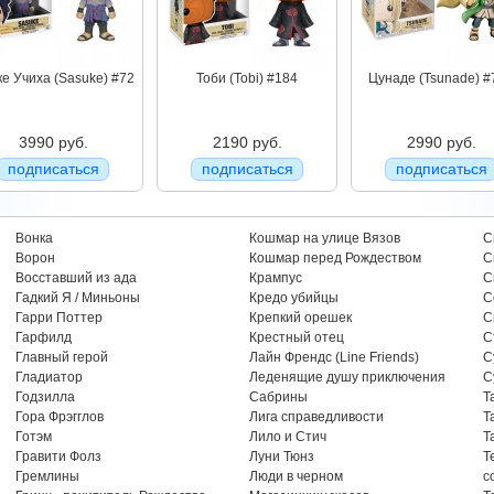
е Учиха (Sasuke) #72
Тоби (Tobi) #184
Цунаде (Tsunade) #
3990 руб.
2190 руб.
2990 руб.
подписаться
подписаться
подписаться
Вонка
Кошмар на улице Вязов
С
Ворон
Кошмар перед Рождеством
С
Восставший из ада
Крампус
С
Гадкий Я / Миньоны
Кредо убийцы
С
Гарри Поттер
Крепкий орешек
С
Гарфилд
Крестный отец
С
Главный герой
Лайн Френдс (Line Friends)
С
Гладиатор
Леденящие душу приключения
С
Годзилла
Сабрины
Т
Гора Фрэгглов
Лига справедливости
Т
Готэм
Лило и Стич
Т
Гравити Фолз
Луни Тюнз
Т
Гремлины
Люди в черном
с