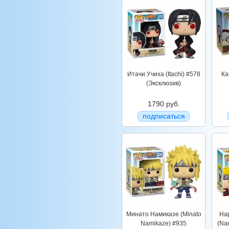
Итачи Учиха (Itachi) #578
Ка
(Эксклюзив)
1790 руб.
подписаться
Минато Намиказе (Minato
На
Namikaze) #935
(Na