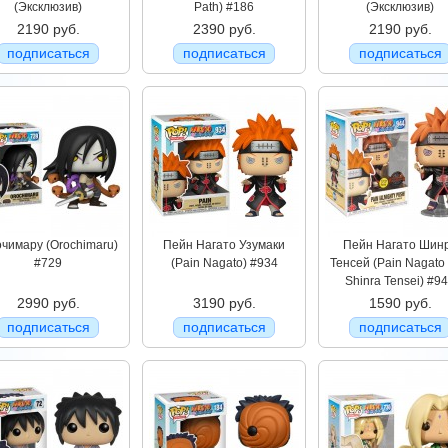
(Эксклюзив)
Path) #186
(Эксклюзив)
2190 руб.
2390 руб.
2190 руб.
подписаться
подписаться
подписаться
чимару (Orochimaru)
Пейн Нагато Узумаки
Пейн Нагато Шин
#729
(Pain Nagato) #934
Тенсей (Pain Nagato 
Shinra Tensei) #9
2990 руб.
3190 руб.
1590 руб.
подписаться
подписаться
подписаться