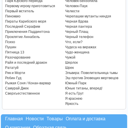
Парк Юрского периода
Человек-бензопила
Первому игроку приготовиться
Человек-Паук
Первый мститель
Челюсти
Пиноккио
Черепашки мутанты ниндзя
Пираты Карибского моря
Черная Вдова
Последний Серафим
Черная пантера
Приключения Паддингтона
Черный Плащ
Проклятие Аннабель
Черный телефон
Психо
Что, если?
Пушин
Чудеса на виражах
Пятница 13
Чудо-женщина
Разочарование
Чужой
Райя и последний дракон
Шерлок
Рататуй
Шрек
Рик и Морти
Эльвира: Повелительница тьмы
Робин Гуд
Эш против Зловещих мертвецов
Рыжая Соня / Конан-варвар
Южный Парк
Самурай Джек
Юные титаны, вперед!
Сверхъестественное
Я есть Грут
Я краснею
Яркость
Главная
Новости
Товары
Оплата и доставка
О компании
Обратная связь