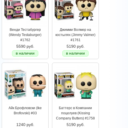
Венди Тестабургер
Джимми Волмер на
(Wendy Testaburger)
костылях (Jimmy Valmer)
#1762
#1761
5590 руб.
5190 руб.
в наличии
в наличии
Айк Брофловски (Ike
Баттерс в Компании
Broflovski) #03
поцелуев (Kissing
Company Butters) #1758
1240 руб.
5190 руб.