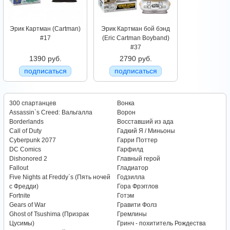
Эрик Картман (Cartman)
Эрик Картман бой бэнд
#17
(Eric Cartman Boyband)
#37
1390 руб.
2790 руб.
подписаться
подписаться
300 спартанцев
Вонка
Assassin`s Creed: Вальгалла
Ворон
Borderlands
Восставший из ада
Call of Duty
Гадкий Я / Миньоны
Cyberpunk 2077
Гарри Поттер
DC Comics
Гарфилд
Dishonored 2
Главный герой
Fallout
Гладиатор
Five Nights at Freddy`s (Пять ночей
Годзилла
с Фредди)
Гора Фрэгглов
Fortnite
Готэм
Gears of War
Гравити Фолз
Ghost of Tsushima (Призрак
Гремлины
Цусимы)
Гринч - похититель Рождества