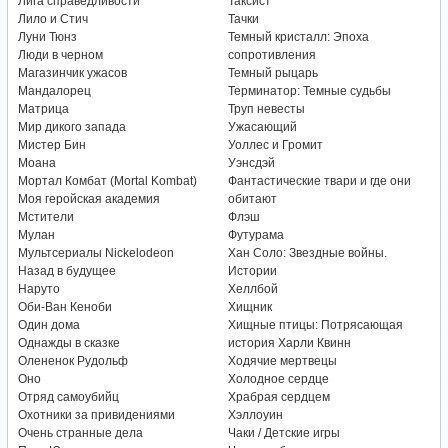
Лига справедливости
Таксист
Лило и Стич
Тачки
Луни Тюнз
Темный кристалл: Эпоха
Люди в черном
сопротивления
Магазинчик ужасов
Темный рыцарь
Мандалорец
Терминатор: Темные судьбы
Матрица
Труп невесты
Мир дикого запада
Ужасающий
Мистер Бин
Уоллес и Громит
Моана
Уэнсдэй
Мортал Комбат (Mortal Kombat)
Фантастические твари и где они
Моя геройская академия
обитают
Мстители
Флэш
Мулан
Футурама
Мультсериалы Nickelodeon
Хан Соло: Звездные войны.
Назад в будущее
Истории
Наруто
Хеллбой
Оби-Ван Кеноби
Хищник
Один дома
Хищные птицы: Потрясающая
Однажды в сказке
история Харли Квинн
Олененок Рудольф
Ходячие мертвецы
Оно
Холодное сердце
Отряд самоубийц
Храбрая сердцем
Охотники за привидениями
Хэллоуин
Очень странные дела
Чаки / Детские игры