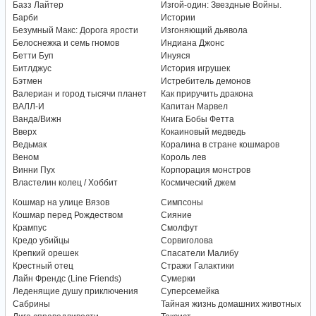
Базз Лайтер
Изгой-один: Звездные Войны.
Барби
Истории
Безумный Макс: Дорога ярости
Изгоняющий дьявола
Белоснежка и семь гномов
Индиана Джонс
Бетти Буп
Инуяся
Битлджус
История игрушек
Бэтмен
Истребитель демонов
Валериан и город тысячи планет
Как приручить дракона
ВАЛЛ-И
Капитан Марвел
Ванда/Вижн
Книга Бобы Фетта
Вверх
Кокаиновый медведь
Ведьмак
Коралина в стране кошмаров
Веном
Король лев
Винни Пух
Корпорация монстров
Властелин колец / Хоббит
Космический джем
Кошмар на улице Вязов
Симпсоны
Кошмар перед Рождеством
Сияние
Крампус
Смолфут
Кредо убийцы
Сорвиголова
Крепкий орешек
Спасатели Малибу
Крестный отец
Стражи Галактики
Лайн Френдс (Line Friends)
Сумерки
Леденящие душу приключения
Суперсемейка
Сабрины
Тайная жизнь домашних животных