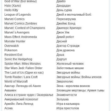
God of War (Бог войны)
Дамбо
Halo (Хало)
Дандадан
Hello Kitty
День сурка
League of Legends
Джей и молчаливый Боб:
Marvel Comics
Перезагрузка
Marvel Comics Zombies
Джеймс Бонд
Marvel: Contest of Champions
Джиперс Криперс
Marvel`s Avengers
Джон Уик
Mass Effect: Andromeda
Дикий робот
Monster Hunter
Дисней
Overwatch
Доктор Стрэндж
Pokemon
Дом дракона
Resident Evil
Душа
Sonic the Hedgehog
Дэдпул
Spider-Man: Miles Morales
Железный человек
Star Wars Jedi: Fallen Order
Заботливые мишки
The Last of Us (Одни из нас)
Звездные войны
Tomb Raider / Lara Croft
Звездные войны: Войны клонов
World of Warcraft
Зверополис
Аватар: Легенда об Аанге
Зена - королева воинов
Аквамен
Зловещие мертвецы: Армия тьмы
Алиса в стране чудес / Зазеркалье
Знаменитости
Американский психопат
Золушка
Аркейн: Лига Легенд
Игра в кальмара
Асока
Игра престолов