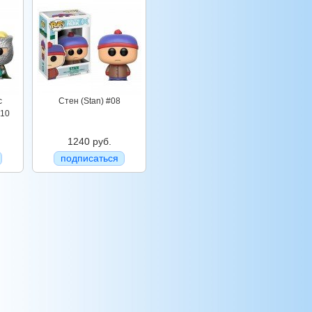
с
Стен (Stan) #08
#10
1240 руб.
подписаться