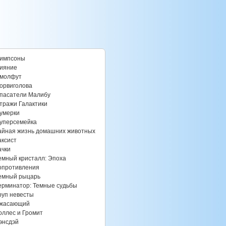
импсоны
ияние
молфут
орвиголова
пасатели Малибу
тражи Галактики
умерки
уперсемейка
айная жизнь домашних животных
аксист
ачки
емный кристалл: Эпоха
опротивления
емный рыцарь
ерминатор: Темные судьбы
руп невесты
жасающий
оллес и Громит
энсдэй