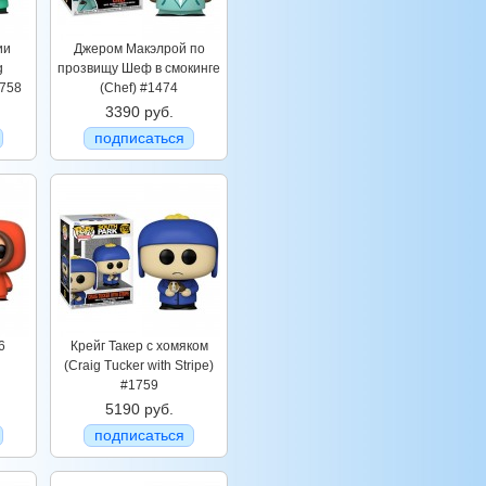
ии
Джером Макэлрой по
g
прозвищу Шеф в смокинге
1758
(Chef) #1474
3390 руб.
подписаться
6
Крейг Такер с хомяком
(Craig Tucker with Stripe)
#1759
5190 руб.
подписаться