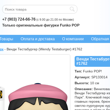
+7 (903) 724-66-76
(с 9.00 до 21.00 по Москве)
Только оригинальные фигурки Funko POP
Товары
Оплата и доставка
О компании
Обратная 
рк
-
Венди Тестабургер (Wendy Testaburger) #1762
Венди Тестабург
#1762
Тип:
Funko POP!
Артикул:
SP133014
Высота:
10 см
Описание:
Виниловая
Венди Тестабургер и
Парк". Ключевой пер
главных героев, брюн
светло-пурпурную кур
перчатки и жёлтые б