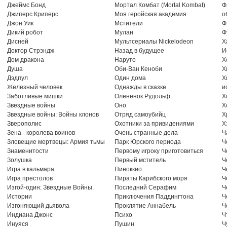
Джеймс Бонд
Мортал Комбат (Mortal Kombat)
Ф
Джиперс Криперс
Моя геройская академия
о
Джон Уик
Мстители
Ф
Дикий робот
Мулан
Ф
Дисней
Мультсериалы Nickelodeon
Х
Доктор Стрэндж
Назад в будущее
И
Дом дракона
Наруто
Х
Душа
Оби-Ван Кеноби
Х
Дэдпул
Один дома
Х
Железный человек
Однажды в сказке
и
Заботливые мишки
Олененок Рудольф
Х
Звездные войны
Оно
Х
Звездные войны: Войны клонов
Отряд самоубийц
Х
Зверополис
Охотники за привидениями
Х
Зена - королева воинов
Очень странные дела
Ч
Зловещие мертвецы: Армия тьмы
Парк Юрского периода
Ч
Знаменитости
Первому игроку приготовиться
Ч
Золушка
Первый мститель
Ч
Игра в кальмара
Пиноккио
Ч
Игра престолов
Пираты Карибского моря
Ч
Изгой-один: Звездные Войны.
Последний Серафим
Ч
Истории
Приключения Паддингтона
Ч
Изгоняющий дьявола
Проклятие Аннабель
Ч
Индиана Джонс
Психо
Ч
Инуяся
Пушин
Ч