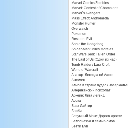
Marvel Comics Zombies
Marvel: Contest of Champions
Marvel`s Avengers
Mass Effect: Andromeda
Monster Hunter
Overwatch
Pokemon
Resident Evil
Sonic the Hedgehog
Spider-Man: Miles Morales
Star Wars Jedi: Fallen Order
The Last of Us (Одни из нас)
Tomb Raider / Lara Croft
World of Warcraft
Аватар: Легенда об Аанге
Аквамен
Алиса в стране чудес / Зазеркалье
Американский психопат
Аркейн: Лига Легенд
Асока
Базз Лайтер
Барби
Безумный Макс: Дорога ярости
Белоснежка и семь гномов
Бетти Буп