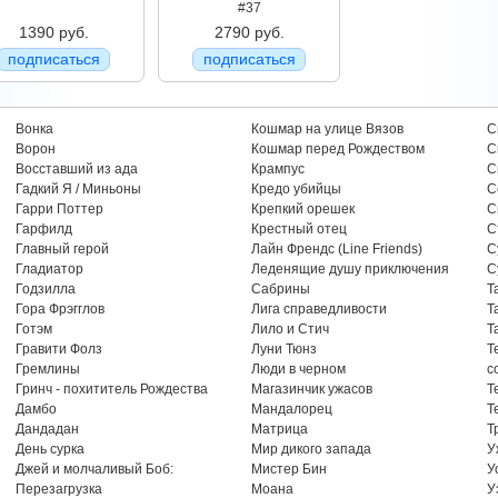
#37
1390 руб.
2790 руб.
подписаться
подписаться
Вонка
Кошмар на улице Вязов
С
Ворон
Кошмар перед Рождеством
С
Восставший из ада
Крампус
С
Гадкий Я / Миньоны
Кредо убийцы
С
Гарри Поттер
Крепкий орешек
С
Гарфилд
Крестный отец
С
Главный герой
Лайн Френдс (Line Friends)
С
Гладиатор
Леденящие душу приключения
С
Годзилла
Сабрины
Т
Гора Фрэгглов
Лига справедливости
Т
Готэм
Лило и Стич
Т
Гравити Фолз
Луни Тюнз
Т
Гремлины
Люди в черном
с
Гринч - похититель Рождества
Магазинчик ужасов
Т
Дамбо
Мандалорец
Т
Дандадан
Матрица
Т
День сурка
Мир дикого запада
У
Джей и молчаливый Боб:
Мистер Бин
У
Перезагрузка
Моана
У