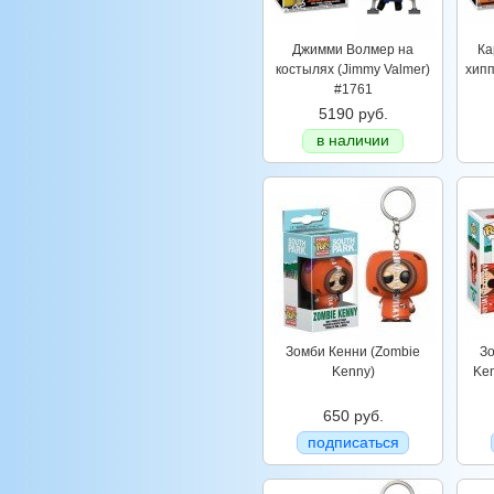
Джимми Волмер на
Ка
костылях (Jimmy Valmer)
хипп
#1761
5190 руб.
в наличии
Зомби Кенни (Zombie
Зо
Kenny)
Ken
650 руб.
подписаться