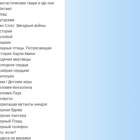
антастические твари и где они
битают
лэш
утурама
ан Соло: Звездные войны.
стории
еллбой
ищник
ищные птицы: Потрясающая
стория Харли Квинн
одячие мертвецы
олодное сердце
рабрая сердцем
эллоуин
аки / Детские игры
еловек-бензопила
еловек-Паук
елюсти
ерепашки мутанты ниндзя
ерная Вдова
ерная пантера
ерный Плащ
ерный телефон
то, если?
удеса на виражах