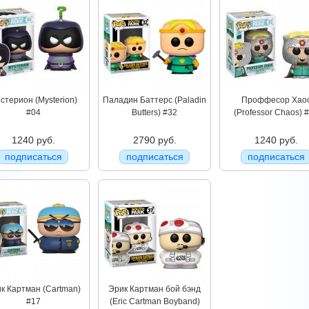
стерион (Mysterion)
Паладин Баттерс (Paladin
Проффесор Хао
#04
Butters) #32
(Professor Chaos) 
1240 руб.
2790 руб.
1240 руб.
подписаться
подписаться
подписаться
к Картман (Cartman)
Эрик Картман бой бэнд
#17
(Eric Cartman Boyband)