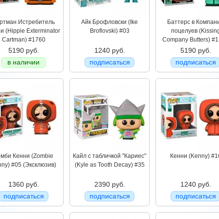
ртман Истребитель
Айк Брофловски (Ike
Баттерс в Компан
и (Hippie Exterminator
Broflovski) #03
поцелуев (Kissin
Cartman) #1760
Company Butters) #
5190 руб.
1240 руб.
5190 руб.
в наличии
подписаться
подписаться
мби Кенни (Zombie
Кайл с табличкой "Кариес"
Кенни (Kenny) #1
ny) #05 (Эксклюзив)
(Kyle as Tooth Decay) #35
1360 руб.
2390 руб.
1240 руб.
подписаться
подписаться
подписаться