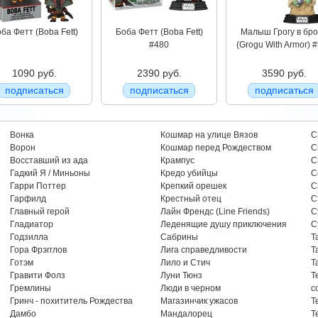
ба Фетт (Boba Fett)
Боба Фетт (Boba Fett)
Малыш Грогу в бр
#480
(Grogu With Armor) 
1090 руб.
2390 руб.
3590 руб.
подписаться
подписаться
подписаться
Вонка
Кошмар на улице Вязов
С
Ворон
Кошмар перед Рождеством
С
Восставший из ада
Крампус
С
Гадкий Я / Миньоны
Кредо убийцы
С
Гарри Поттер
Крепкий орешек
С
Гарфилд
Крестный отец
С
Главный герой
Лайн Френдс (Line Friends)
С
Гладиатор
Леденящие душу приключения
С
Годзилла
Сабрины
Т
Гора Фрэгглов
Лига справедливости
Т
Готэм
Лило и Стич
Т
Гравити Фолз
Луни Тюнз
Т
Гремлины
Люди в черном
с
Гринч - похититель Рождества
Магазинчик ужасов
Т
Дамбо
Мандалорец
Т