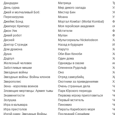
Дандадан
Матрица
Т
День сурка
Мир дикого запада
У
Джей и молчаливый Боб:
Мистер Бин
У
Перезагрузка
Моана
У
Джеймс Бонд
Мортал Комбат (Mortal Kombat)
Ф
Джиперс Криперс
Моя геройская академия
о
Джон Уик
Мстители
Ф
Дикий робот
Мулан
Ф
Дисней
Мультсериалы Nickelodeon
Х
Доктор Стрэндж
Назад в будущее
И
Дом дракона
Наруто
Х
Душа
Оби-Ван Кеноби
Х
Дэдпул
Один дома
Х
Железный человек
Однажды в сказке
и
Заботливые мишки
Олененок Рудольф
Х
Звездные войны
Оно
Х
Звездные войны: Войны клонов
Отряд самоубийц
Х
Зверополис
Охотники за привидениями
Х
Зена - королева воинов
Очень странные дела
Ч
Зловещие мертвецы: Армия тьмы
Парк Юрского периода
Ч
Знаменитости
Первому игроку приготовиться
Ч
Золушка
Первый мститель
Ч
Игра в кальмара
Пиноккио
Ч
Игра престолов
Пираты Карибского моря
Ч
Изгой-один: Звездные Войны.
Последний Серафим
Ч