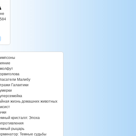
оне
#584
импсоны
ияние
молфут
орвиголова
пасатели Малибу
тражи Галактики
умерки
уперсемейка
айная жизнь домашних животных
аксист
ачки
емный кристалл: Эпоха
опротивления
емный рыцарь
ерминатор: Темные судьбы