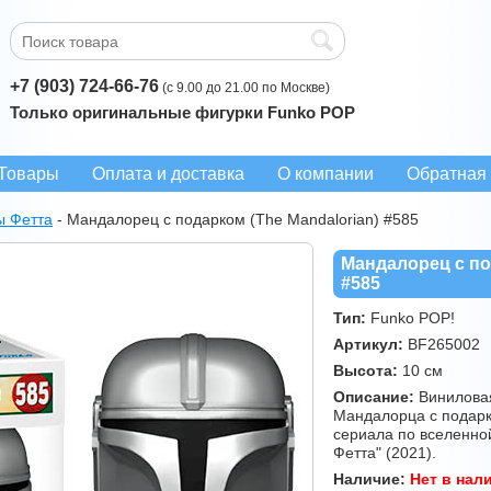
+7 (903) 724-66-76
(с 9.00 до 21.00 по Москве)
Только оригинальные фигурки Funko POP
Товары
Оплата и доставка
О компании
Обратная 
ы Фетта
-
Мандалорец с подарком (The Mandalorian) #585
Мандалорец с по
#585
Тип:
Funko POP!
Артикул:
BF265002
Высота:
10 см
Описание:
Виниловая
Мандалорца с подарк
сериала по вселенно
Фетта" (2021).
Наличие:
Нет в нал