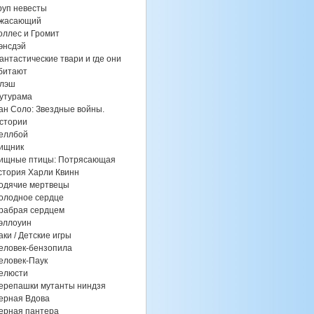
руп невесты
жасающий
оллес и Громит
энсдэй
антастические твари и где они
битают
лэш
утурама
ан Соло: Звездные войны.
стории
еллбой
ищник
ищные птицы: Потрясающая
стория Харли Квинн
одячие мертвецы
олодное сердце
рабрая сердцем
эллоуин
аки / Детские игры
еловек-бензопила
еловек-Паук
елюсти
ерепашки мутанты ниндзя
ерная Вдова
ерная пантера