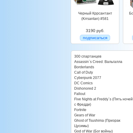
Черный Кррсантант
Бо
(Krrsantan) #581
3190 руб.
подписаться
300 спартанцев
Assassin`s Creed: Вальгалла
Borderlands
Call of Duty
Cyberpunk 2077
DC Comics
Dishonored 2
Fallout
Five Nights at Freddy`s (Пять ночей
с Фредди)
Fortnite
Gears of War
Ghost of Tsushima (Призрак
Цусимы)
God of War (Бог войны)