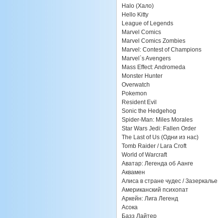
Halo (Хало)
Hello Kitty
League of Legends
Marvel Comics
Marvel Comics Zombies
Marvel: Contest of Champions
Marvel`s Avengers
Mass Effect: Andromeda
Monster Hunter
Overwatch
Pokemon
Resident Evil
Sonic the Hedgehog
Spider-Man: Miles Morales
Star Wars Jedi: Fallen Order
The Last of Us (Одни из нас)
Tomb Raider / Lara Croft
World of Warcraft
Аватар: Легенда об Аанге
Аквамен
Алиса в стране чудес / Зазеркалье
Американский психопат
Аркейн: Лига Легенд
Асока
Базз Лайтер