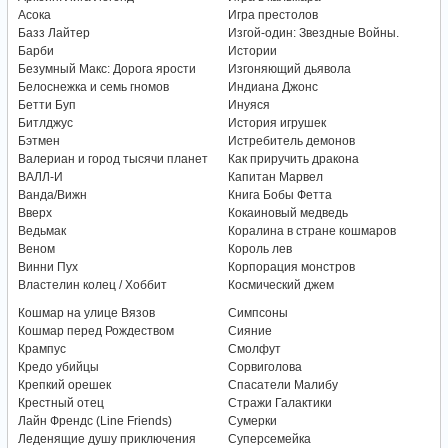
Асока
Игра престолов
Базз Лайтер
Изгой-один: Звездные Войны.
Барби
Истории
Безумный Макс: Дорога ярости
Изгоняющий дьявола
Белоснежка и семь гномов
Индиана Джонс
Бетти Буп
Инуяся
Битлджус
История игрушек
Бэтмен
Истребитель демонов
Валериан и город тысячи планет
Как приручить дракона
ВАЛЛ-И
Капитан Марвел
Ванда/Вижн
Книга Бобы Фетта
Вверх
Кокаиновый медведь
Ведьмак
Коралина в стране кошмаров
Веном
Король лев
Винни Пух
Корпорация монстров
Властелин колец / Хоббит
Космический джем
Кошмар на улице Вязов
Симпсоны
Кошмар перед Рождеством
Сияние
Крампус
Смолфут
Кредо убийцы
Сорвиголова
Крепкий орешек
Спасатели Малибу
Крестный отец
Стражи Галактики
Лайн Френдс (Line Friends)
Сумерки
Леденящие душу приключения
Суперсемейка