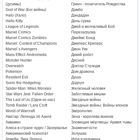
Цусимы)
Гринч - похититель Рождества
God of War (Бог войны)
Дамбо
Halo (Хало)
Дандадан
Hello Kitty
День сурка
League of Legends
Джей и молчаливый Боб:
Marvel Comics
Перезагрузка
Marvel Comics Zombies
Джеймс Бонд
Marvel: Contest of Champions
Джиперс Криперс
Marvel`s Avengers
Джон Уик
Mass Effect: Andromeda
Дикий робот
Monster Hunter
Дисней
Overwatch
Доктор Стрэндж
Pokemon
Дом дракона
Resident Evil
Душа
Sonic the Hedgehog
Дэдпул
Spider-Man: Miles Morales
Железный человек
Star Wars Jedi: Fallen Order
Заботливые мишки
The Last of Us (Одни из нас)
Звездные войны
Tomb Raider / Lara Croft
Звездные войны: Войны клонов
World of Warcraft
Зверополис
Аватар: Легенда об Аанге
Зена - королева воинов
Аквамен
Зловещие мертвецы: Армия тьмы
Алиса в стране чудес / Зазеркалье
Знаменитости
Американский психопат
Золушка
Аркейн: Лига Легенд
Игра в кальмара