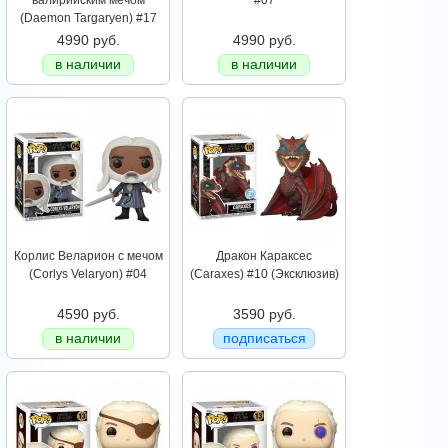
валирийским мечом
#07
(Daemon Targaryen) #17
4990 руб.
4990 руб.
в наличии
в наличии
Корлис Веларион с мечом
Дракон Караксес
(Corlys Velaryon) #04
(Caraxes) #10 (Эксклюзив)
4590 руб.
3590 руб.
в наличии
подписаться