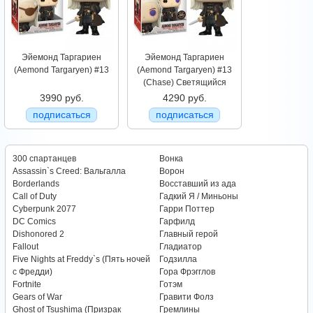
Эйемонд Таргариен
Эйемонд Таргариен
(Aemond Targaryen) #13
(Aemond Targaryen) #13
(Chase) Светящийся
3990 руб.
4290 руб.
подписаться
подписаться
300 спартанцев
Вонка
Assassin`s Creed: Вальгалла
Ворон
Borderlands
Восставший из ада
Call of Duty
Гадкий Я / Миньоны
Cyberpunk 2077
Гарри Поттер
DC Comics
Гарфилд
Dishonored 2
Главный герой
Fallout
Гладиатор
Five Nights at Freddy`s (Пять ночей
Годзилла
с Фредди)
Гора Фрэгглов
Fortnite
Готэм
Gears of War
Гравити Фолз
Ghost of Tsushima (Призрак
Гремлины