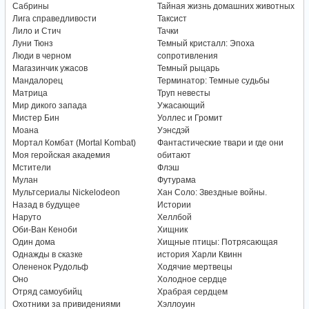
Сабрины
Тайная жизнь домашних животных
Лига справедливости
Таксист
Лило и Стич
Тачки
Луни Тюнз
Темный кристалл: Эпоха
Люди в черном
сопротивления
Магазинчик ужасов
Темный рыцарь
Мандалорец
Терминатор: Темные судьбы
Матрица
Труп невесты
Мир дикого запада
Ужасающий
Мистер Бин
Уоллес и Громит
Моана
Уэнсдэй
Мортал Комбат (Mortal Kombat)
Фантастические твари и где они
Моя геройская академия
обитают
Мстители
Флэш
Мулан
Футурама
Мультсериалы Nickelodeon
Хан Соло: Звездные войны.
Назад в будущее
Истории
Наруто
Хеллбой
Оби-Ван Кеноби
Хищник
Один дома
Хищные птицы: Потрясающая
Однажды в сказке
история Харли Квинн
Олененок Рудольф
Ходячие мертвецы
Оно
Холодное сердце
Отряд самоубийц
Храбрая сердцем
Охотники за привидениями
Хэллоуин