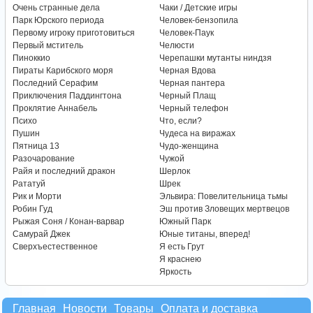
Очень странные дела
Чаки / Детские игры
Парк Юрского периода
Человек-бензопила
Первому игроку приготовиться
Человек-Паук
Первый мститель
Челюсти
Пиноккио
Черепашки мутанты ниндзя
Пираты Карибского моря
Черная Вдова
Последний Серафим
Черная пантера
Приключения Паддингтона
Черный Плащ
Проклятие Аннабель
Черный телефон
Психо
Что, если?
Пушин
Чудеса на виражах
Пятница 13
Чудо-женщина
Разочарование
Чужой
Райя и последний дракон
Шерлок
Рататуй
Шрек
Рик и Морти
Эльвира: Повелительница тьмы
Робин Гуд
Эш против Зловещих мертвецов
Рыжая Соня / Конан-варвар
Южный Парк
Самурай Джек
Юные титаны, вперед!
Сверхъестественное
Я есть Грут
Я краснею
Яркость
Главная
Новости
Товары
Оплата и доставка