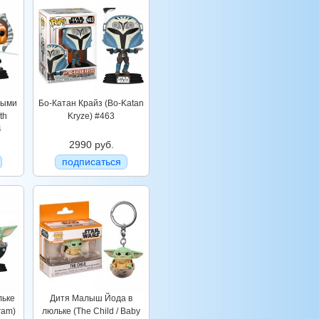
выми
Бо-Катан Крайз (Bo-Katan
th
Kryze) #463
4
2990 руб.
подписаться
льке
Дитя Малыш Йода в
ram)
люльке (The Child / Baby