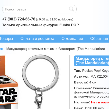
+7 (903) 724-66-76
(с 9.00 до 21.00 по Москве)
Только оригинальные фигурки Funko POP
Товары
Оплата и доставка
О компании
Обратная 
ец
-
Мандалорец с темным мечом и бластером (The Mandalorian)
Мандалорец с т
(The Mandalorian
Тип:
Pocket Pop! Keyc
Артикул:
MA-K21004
Высота:
4 см
Описание:
Виниловый
фигуркой Мандалорц
из популярного сери
Наличие:
Нет в нал
Цена:
1990.00
руб.