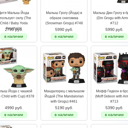
Дитя Малыш Йода
Малыш Грогу (Йода) в
Малыш Дин Грогу в 
пользует силу (The
образе снеговика
(Din Grogu with Arm
Child / Baby Yoda
(Snowman Grogu) #748
#712
Keychain)
2790 руб.
5990 руб.
5990 руб.
в наличии
в наличии
в наличии
лыш Йода с чашкой
Мандалорец с малышом
Мофф Гидеон в бр
 Child with Cup) #378
Йодой (The Mandalorian
(Moff Gideon with Ar
with Grogu) #461
#713
4990 руб.
5190 руб.
5390 руб.
в наличии
в наличии
в наличии