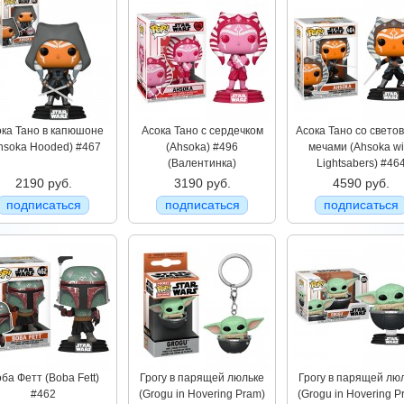
ока Тано в капюшоне
Асока Тано с сердечком
Асока Тано со свето
hsoka Hooded) #467
(Ahsoka) #496
мечами (Ahsoka wi
(Валентинка)
Lightsabers) #46
2190 руб.
3190 руб.
4590 руб.
подписаться
подписаться
подписаться
ба Фетт (Boba Fett)
Грогу в парящей люльке
Грогу в парящей лю
#462
(Grogu in Hovering Pram)
(Grogu in Hovering P