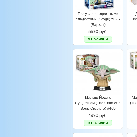
Грогу с разноцветными
сладостями (Grogu) #825
ис
(Бархат)
5590 руб.
в наличии
Малыш Йода с
Ма
Существом (The Child with
(The
Soup Creature) #469
4990 руб.
в наличии