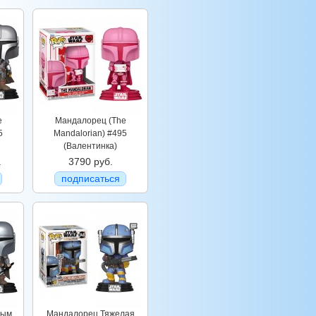
e
Мандалорец (The
5
Mandalorian) #495
(Валентинка)
.
3790 руб.
подписаться
ным
Мандалорец Тяжелая