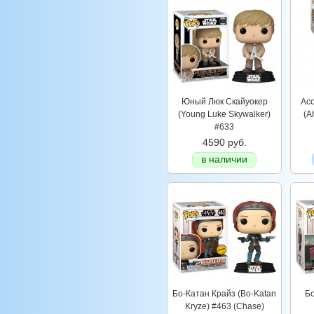
Юный Люк Скайуокер
Ас
(Young Luke Skywalker)
(A
#633
4590 руб.
в наличии
Бо-Катан Крайз (Bo-Katan
Бо
Kryze) #463 (Chase)