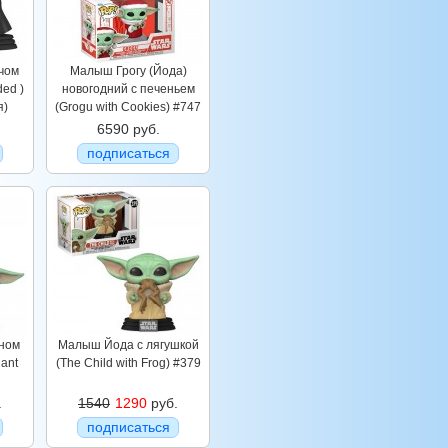
чом
Малыш Грогу (Йода)
ed )
новогодний с печеньем
я)
(Grogu with Cookies) #747
6590 руб.
подписаться
ном
Малыш Йода с лягушкой
dant
(The Child with Frog) #379
.
1540
1290
руб.
подписаться