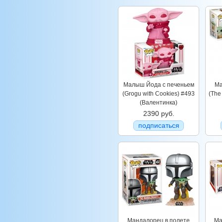
Малыш Йода с печеньем
Ма
(Grogu with Cookies) #493
(The
(Валентинка)
2390 руб.
подписаться
Мандалорец в полете
Ма