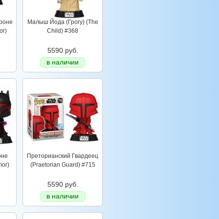
броне
Малыш Йода (Грогу) (The
or)
Child) #368
5590 руб.
в наличии
оне
Преторианский Гвардеец
mor)
(Praetorian Guard) #715
5590 руб.
в наличии