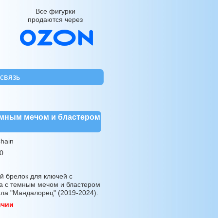
Все фигурки
продаются через
связь
емным мечом и бластером
)
hain
0
 брелок для ключей с
а с темным мечом и бластером
ала "Мандалорец" (2019-2024).
ичии