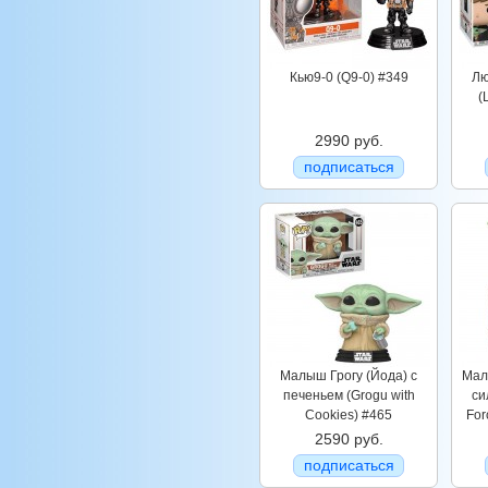
Кью9-0 (Q9-0) #349
Лю
(
2990 руб.
подписаться
Малыш Грогу (Йода) с
Мал
печеньем (Grogu with
си
Cookies) #465
For
2590 руб.
подписаться