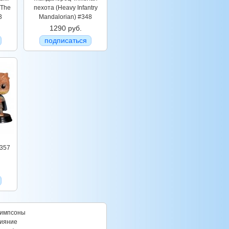
(The
пехота (Heavy Infantry
3
Mandalorian) #348
1290 руб.
подписаться
#357
импсоны
ияние