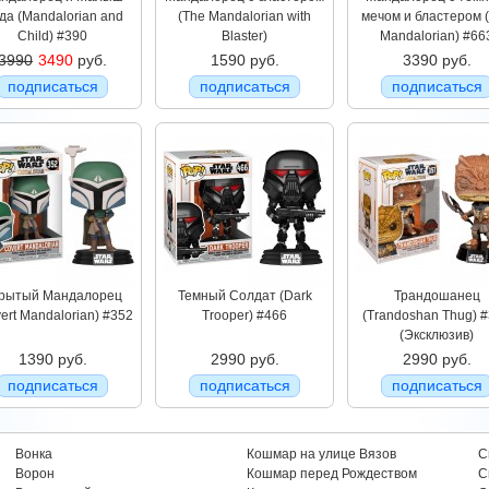
да (Mandalorian and
(The Mandalorian with
мечом и бластером 
Child) #390
Blaster)
Mandalorian) #66
3990
3490
руб.
1590 руб.
3390 руб.
подписаться
подписаться
подписаться
рытый Мандалорец
Темный Солдат (Dark
Трандошанец
ert Mandalorian) #352
Trooper) #466
(Trandoshan Thug) 
(Эксклюзив)
1390 руб.
2990 руб.
2990 руб.
подписаться
подписаться
подписаться
Вонка
Кошмар на улице Вязов
С
Ворон
Кошмар перед Рождеством
С