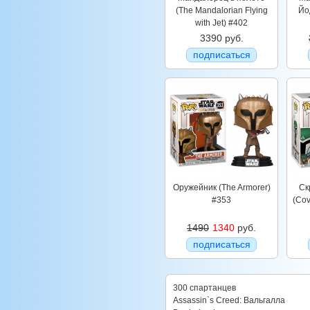
(The Mandalorian Flying
Йо
with Jet) #402
3390 руб.
подписаться
Оружейник (The Armorer)
Ск
#353
(Cov
1490
1340
руб.
подписаться
300 спартанцев
Assassin`s Creed: Вальгалла