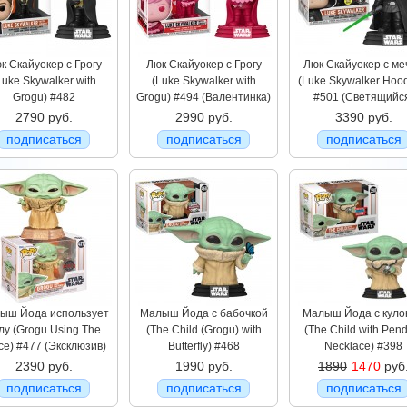
к Скайуокер с Грогу
Люк Скайуокер с Грогу
Люк Скайуокер с ме
Luke Skywalker with
(Luke Skywalker with
(Luke Skywalker Hood
Grogu) #482
Grogu) #494 (Валентинка)
#501 (Светящийс
2790 руб.
2990 руб.
3390 руб.
подписаться
подписаться
подписаться
ыш Йода использует
Малыш Йода с бабочкой
Малыш Йода с куло
лу (Grogu Using The
(The Child (Grogu) with
(The Child with Pen
ce) #477 (Эксклюзив)
Butterfly) #468
Necklace) #398
2390 руб.
1990 руб.
1890
1470
руб
подписаться
подписаться
подписаться