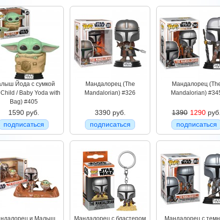
лыш Йода с сумкой
Мандалорец (The
Мандалорец (Th
 Child / Baby Yoda with
Mandalorian) #326
Mandalorian) #34
Bag) #405
1590 руб.
3390 руб.
1390
1290
руб
подписаться
подписаться
подписаться
ндалорец и Малыш
Мандалорец с бластером
Мандалорец с тем