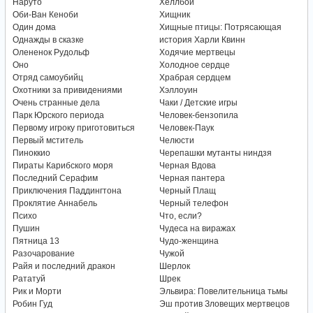
Наруто
Хеллбой
Оби-Ван Кеноби
Хищник
Один дома
Хищные птицы: Потрясающая
Однажды в сказке
история Харли Квинн
Олененок Рудольф
Ходячие мертвецы
Оно
Холодное сердце
Отряд самоубийц
Храбрая сердцем
Охотники за привидениями
Хэллоуин
Очень странные дела
Чаки / Детские игры
Парк Юрского периода
Человек-бензопила
Первому игроку приготовиться
Человек-Паук
Первый мститель
Челюсти
Пиноккио
Черепашки мутанты ниндзя
Пираты Карибского моря
Черная Вдова
Последний Серафим
Черная пантера
Приключения Паддингтона
Черный Плащ
Проклятие Аннабель
Черный телефон
Психо
Что, если?
Пушин
Чудеса на виражах
Пятница 13
Чудо-женщина
Разочарование
Чужой
Райя и последний дракон
Шерлок
Рататуй
Шрек
Рик и Морти
Эльвира: Повелительница тьмы
Робин Гуд
Эш против Зловещих мертвецов