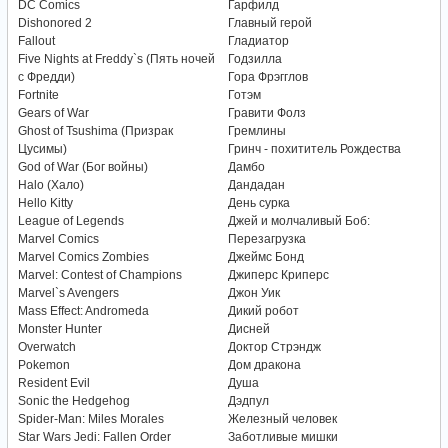
DC Comics
Гарфилд
Dishonored 2
Главный герой
Fallout
Гладиатор
Five Nights at Freddy`s (Пять ночей
Годзилла
с Фредди)
Гора Фрэгглов
Fortnite
Готэм
Gears of War
Гравити Фолз
Ghost of Tsushima (Призрак
Гремлины
Цусимы)
Гринч - похититель Рождества
God of War (Бог войны)
Дамбо
Halo (Хало)
Дандадан
Hello Kitty
День сурка
League of Legends
Джей и молчаливый Боб:
Marvel Comics
Перезагрузка
Marvel Comics Zombies
Джеймс Бонд
Marvel: Contest of Champions
Джиперс Криперс
Marvel`s Avengers
Джон Уик
Mass Effect: Andromeda
Дикий робот
Monster Hunter
Дисней
Overwatch
Доктор Стрэндж
Pokemon
Дом дракона
Resident Evil
Душа
Sonic the Hedgehog
Дэдпул
Spider-Man: Miles Morales
Железный человек
Star Wars Jedi: Fallen Order
Заботливые мишки