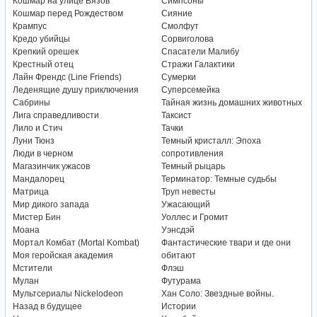
Кошмар на улице Вязов
Симпсоны
Кошмар перед Рождеством
Сияние
Крампус
Смолфут
Кредо убийцы
Сорвиголова
Крепкий орешек
Спасатели Малибу
Крестный отец
Стражи Галактики
Лайн Френдс (Line Friends)
Сумерки
Леденящие душу приключения
Суперсемейка
Сабрины
Тайная жизнь домашних животных
Лига справедливости
Таксист
Лило и Стич
Тачки
Луни Тюнз
Темный кристалл: Эпоха
Люди в черном
сопротивления
Магазинчик ужасов
Темный рыцарь
Мандалорец
Терминатор: Темные судьбы
Матрица
Труп невесты
Мир дикого запада
Ужасающий
Мистер Бин
Уоллес и Громит
Моана
Уэнсдэй
Мортал Комбат (Mortal Kombat)
Фантастические твари и где они
Моя геройская академия
обитают
Мстители
Флэш
Мулан
Футурама
Мультсериалы Nickelodeon
Хан Соло: Звездные войны.
Назад в будущее
Истории