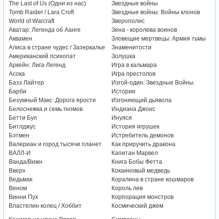
The Last of Us (Одни из нас)
Звездные войны
Tomb Raider / Lara Croft
Звездные войны: Войны клонов
World of Warcraft
Зверополис
Аватар: Легенда об Аанге
Зена - королева воинов
Аквамен
Зловещие мертвецы: Армия тьмы
Алиса в стране чудес / Зазеркалье
Знаменитости
Американский психопат
Золушка
Аркейн: Лига Легенд
Игра в кальмара
Асока
Игра престолов
Базз Лайтер
Изгой-один: Звездные Войны.
Барби
Истории
Безумный Макс: Дорога ярости
Изгоняющий дьявола
Белоснежка и семь гномов
Индиана Джонс
Бетти Буп
Инуяся
Битлджус
История игрушек
Бэтмен
Истребитель демонов
Валериан и город тысячи планет
Как приручить дракона
ВАЛЛ-И
Капитан Марвел
Ванда/Вижн
Книга Бобы Фетта
Вверх
Кокаиновый медведь
Ведьмак
Коралина в стране кошмаров
Веном
Король лев
Винни Пух
Корпорация монстров
Властелин колец / Хоббит
Космический джем