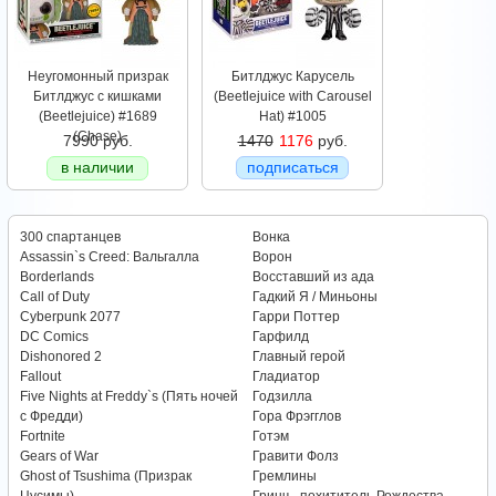
Неугомонный призрак
Битлджус Карусель
Битлджус с кишками
(Beetlejuice with Carousel
(Beetlejuice) #1689
Hat) #1005
(Chase)
7990 руб.
1470
1176
руб.
в наличии
подписаться
300 спартанцев
Вонка
Assassin`s Creed: Вальгалла
Ворон
Borderlands
Восставший из ада
Call of Duty
Гадкий Я / Миньоны
Cyberpunk 2077
Гарри Поттер
DC Comics
Гарфилд
Dishonored 2
Главный герой
Fallout
Гладиатор
Five Nights at Freddy`s (Пять ночей
Годзилла
с Фредди)
Гора Фрэгглов
Fortnite
Готэм
Gears of War
Гравити Фолз
Ghost of Tsushima (Призрак
Гремлины