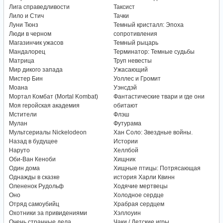
Лига справедливости
Таксист
Лило и Стич
Тачки
Луни Тюнз
Темный кристалл: Эпоха
Люди в черном
сопротивления
Магазинчик ужасов
Темный рыцарь
Мандалорец
Терминатор: Темные судьбы
Матрица
Труп невесты
Мир дикого запада
Ужасающий
Мистер Бин
Уоллес и Громит
Моана
Уэнсдэй
Мортал Комбат (Mortal Kombat)
Фантастические твари и где они
Моя геройская академия
обитают
Мстители
Флэш
Мулан
Футурама
Мультсериалы Nickelodeon
Хан Соло: Звездные войны.
Назад в будущее
Истории
Наруто
Хеллбой
Оби-Ван Кеноби
Хищник
Один дома
Хищные птицы: Потрясающая
Однажды в сказке
история Харли Квинн
Олененок Рудольф
Ходячие мертвецы
Оно
Холодное сердце
Отряд самоубийц
Храбрая сердцем
Охотники за привидениями
Хэллоуин
Очень странные дела
Чаки / Детские игры