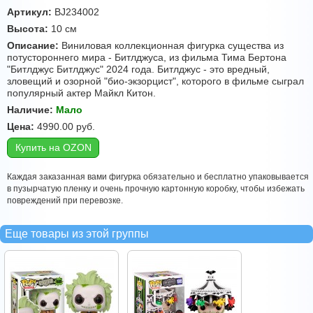
Артикул:
BJ234002
Высота:
10 см
Описание:
Виниловая коллекционная фигурка существа из
потустороннего мира - Битлджуса, из фильма Тима Бертона
"Битлджус Битлджус" 2024 года. Битлджус - это вредный,
зловещий и озорной "био-экзорцист", которого в фильме сыграл
популярный актер Майкл Китон.
Наличие:
Мало
Цена:
4990.00
руб.
Купить на OZON
Каждая заказанная вами фигурка обязательно и бесплатно упаковывается
в пузырчатую пленку и очень прочную картонную коробку, чтобы избежать
повреждений при перевозке.
Еще товары из этой группы