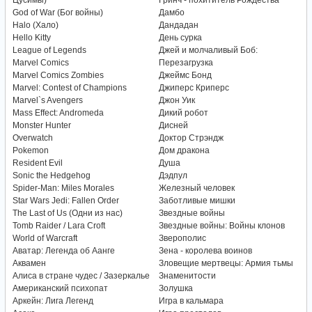
Цусимы)
Гринч - похититель Рождества
God of War (Бог войны)
Дамбо
Halo (Хало)
Дандадан
Hello Kitty
День сурка
League of Legends
Джей и молчаливый Боб:
Marvel Comics
Перезагрузка
Marvel Comics Zombies
Джеймс Бонд
Marvel: Contest of Champions
Джиперс Криперс
Marvel`s Avengers
Джон Уик
Mass Effect: Andromeda
Дикий робот
Monster Hunter
Дисней
Overwatch
Доктор Стрэндж
Pokemon
Дом дракона
Resident Evil
Душа
Sonic the Hedgehog
Дэдпул
Spider-Man: Miles Morales
Железный человек
Star Wars Jedi: Fallen Order
Заботливые мишки
The Last of Us (Одни из нас)
Звездные войны
Tomb Raider / Lara Croft
Звездные войны: Войны клонов
World of Warcraft
Зверополис
Аватар: Легенда об Аанге
Зена - королева воинов
Аквамен
Зловещие мертвецы: Армия тьмы
Алиса в стране чудес / Зазеркалье
Знаменитости
Американский психопат
Золушка
Аркейн: Лига Легенд
Игра в кальмара