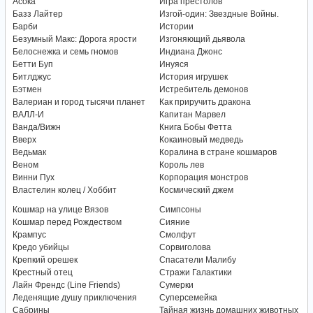
Асока
Игра престолов
Базз Лайтер
Изгой-один: Звездные Войны.
Барби
Истории
Безумный Макс: Дорога ярости
Изгоняющий дьявола
Белоснежка и семь гномов
Индиана Джонс
Бетти Буп
Инуяся
Битлджус
История игрушек
Бэтмен
Истребитель демонов
Валериан и город тысячи планет
Как приручить дракона
ВАЛЛ-И
Капитан Марвел
Ванда/Вижн
Книга Бобы Фетта
Вверх
Кокаиновый медведь
Ведьмак
Коралина в стране кошмаров
Веном
Король лев
Винни Пух
Корпорация монстров
Властелин колец / Хоббит
Космический джем
Кошмар на улице Вязов
Симпсоны
Кошмар перед Рождеством
Сияние
Крампус
Смолфут
Кредо убийцы
Сорвиголова
Крепкий орешек
Спасатели Малибу
Крестный отец
Стражи Галактики
Лайн Френдс (Line Friends)
Сумерки
Леденящие душу приключения
Суперсемейка
Сабрины
Тайная жизнь домашних животных