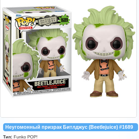
Неугомонный призрак Битлджус (Beetlejuice) #1689
Тип:
Funko POP!