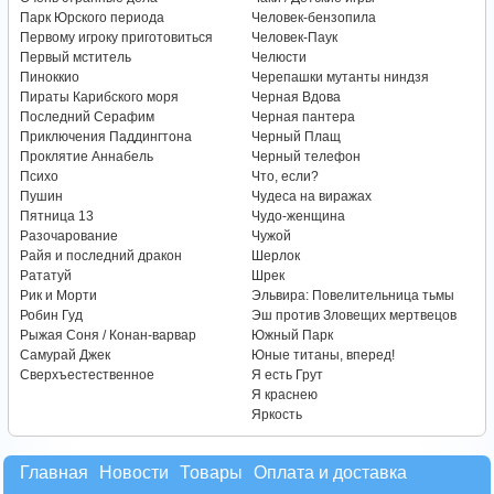
Парк Юрского периода
Человек-бензопила
Первому игроку приготовиться
Человек-Паук
Первый мститель
Челюсти
Пиноккио
Черепашки мутанты ниндзя
Пираты Карибского моря
Черная Вдова
Последний Серафим
Черная пантера
Приключения Паддингтона
Черный Плащ
Проклятие Аннабель
Черный телефон
Психо
Что, если?
Пушин
Чудеса на виражах
Пятница 13
Чудо-женщина
Разочарование
Чужой
Райя и последний дракон
Шерлок
Рататуй
Шрек
Рик и Морти
Эльвира: Повелительница тьмы
Робин Гуд
Эш против Зловещих мертвецов
Рыжая Соня / Конан-варвар
Южный Парк
Самурай Джек
Юные титаны, вперед!
Сверхъестественное
Я есть Грут
Я краснею
Яркость
Главная
Новости
Товары
Оплата и доставка