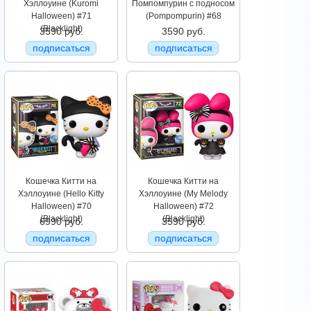
Хэллоуине (Kuromi
Помпомпурин с подносом
Halloween) #71
(Pompompurin) #68
(Blacklight)
3590 руб.
3590 руб.
подписаться
подписаться
Кошечка Китти на
Кошечка Китти на
Хэллоуине (Hello Kitty
Хэллоуине (My Melody
Halloween) #70
Halloween) #72
(Blacklight)
(Blacklight)
6990 руб.
3590 руб.
подписаться
подписаться