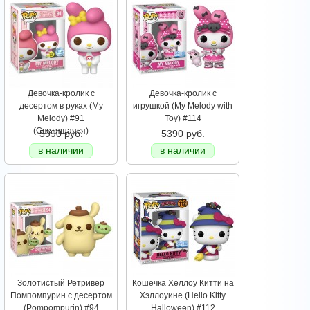
Девочка-кролик с
Девочка-кролик с
десертом в руках (My
игрушкой (My Melody with
Melody) #91
Toy) #114
(Светящаяся)
5990 руб.
5390 руб.
в наличии
в наличии
Золотистый Ретривер
Кошечка Хеллоу Китти на
Помпомпурин с десертом
Хэллоуине (Hello Kitty
(Pompompurin) #94
Halloween) #112