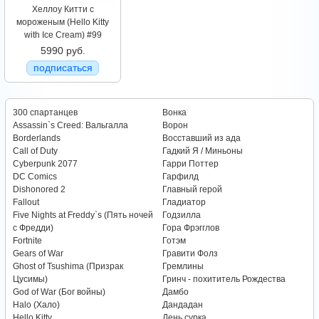
Хеллоу Китти с
мороженым (Hello Kitty
with Ice Cream) #99
5990 руб.
подписаться
300 спартанцев
Вонка
Assassin`s Creed: Вальгалла
Ворон
Borderlands
Восставший из ада
Call of Duty
Гадкий Я / Миньоны
Cyberpunk 2077
Гарри Поттер
DC Comics
Гарфилд
Dishonored 2
Главный герой
Fallout
Гладиатор
Five Nights at Freddy`s (Пять ночей
Годзилла
с Фредди)
Гора Фрэгглов
Fortnite
Готэм
Gears of War
Гравити Фолз
Ghost of Tsushima (Призрак
Гремлины
Цусимы)
Гринч - похититель Рождества
God of War (Бог войны)
Дамбо
Halo (Хало)
Дандадан
Hello Kitty
День сурка