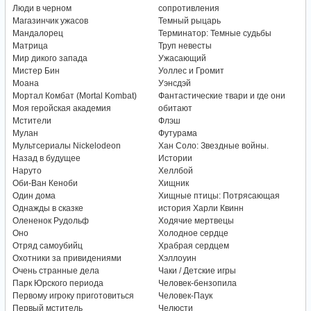
Люди в черном
сопротивления
Магазинчик ужасов
Темный рыцарь
Мандалорец
Терминатор: Темные судьбы
Матрица
Труп невесты
Мир дикого запада
Ужасающий
Мистер Бин
Уоллес и Громит
Моана
Уэнсдэй
Мортал Комбат (Mortal Kombat)
Фантастические твари и где они
Моя геройская академия
обитают
Мстители
Флэш
Мулан
Футурама
Мультсериалы Nickelodeon
Хан Соло: Звездные войны.
Назад в будущее
Истории
Наруто
Хеллбой
Оби-Ван Кеноби
Хищник
Один дома
Хищные птицы: Потрясающая
Однажды в сказке
история Харли Квинн
Олененок Рудольф
Ходячие мертвецы
Оно
Холодное сердце
Отряд самоубийц
Храбрая сердцем
Охотники за привидениями
Хэллоуин
Очень странные дела
Чаки / Детские игры
Парк Юрского периода
Человек-бензопила
Первому игроку приготовиться
Человек-Паук
Первый мститель
Челюсти