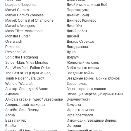
League of Legends
Джей и молчаливый Боб:
Marvel Comics
Перезагрузка
Marvel Comics Zombies
Джеймс Бонд
Marvel: Contest of Champions
Джиперс Криперс
Marvel`s Avengers
Джон Уик
Mass Effect: Andromeda
Дикий робот
Monster Hunter
Дисней
Overwatch
Доктор Стрэндж
Pokemon
Дом дракона
Resident Evil
Душа
Sonic the Hedgehog
Дэдпул
Spider-Man: Miles Morales
Железный человек
Star Wars Jedi: Fallen Order
Заботливые мишки
The Last of Us (Одни из нас)
Звездные войны
Tomb Raider / Lara Croft
Звездные войны: Войны клонов
World of Warcraft
Зверополис
Аватар: Легенда об Аанге
Зена - королева воинов
Аквамен
Зловещие мертвецы: Армия тьмы
Алиса в стране чудес / Зазеркалье
Знаменитости
Американский психопат
Золушка
Аркейн: Лига Легенд
Игра в кальмара
Асока
Игра престолов
Базз Лайтер
Изгой-один: Звездные Войны.
Барби
Истории