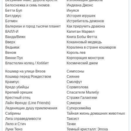
Безумный Макс: Дорога ярости
Изгоняющий дьявола
Белоснежка и семь гномов
Индиана Джонс
Бетти Буп
Инуяся
Битлджус
История игрушек
Бэтмен
Истребитель демонов
Валериан и город тысячи планет
Как приручить дракона
ВАЛЛ-И
Капитан Марвел
Ванда/Вижн
Книга Бобы Фетта
Вверх
Кокаиновый медведь
Ведьмак
Коралина в стране кошмаров
Веном
Король лев
Винни Пух
Корпорация монстров
Властелин колец / Хоббит
Космический джем
Кошмар на улице Вязов
Симпсоны
Кошмар перед Рождеством
Сияние
Крампус
Смолфут
Кредо убийцы
Сорвиголова
Крепкий орешек
Спасатели Малибу
Крестный отец
Стражи Галактики
Лайн Френдс (Line Friends)
Сумерки
Леденящие душу приключения
Суперсемейка
Сабрины
Тайная жизнь домашних животных
Лига справедливости
Таксист
Лило и Стич
Тачки
Луни Тюнз
Темный кристалл: Эпоха