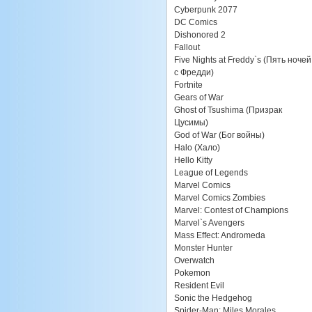
Cyberpunk 2077
DC Comics
Dishonored 2
Fallout
Five Nights at Freddy`s (Пять ночей
с Фредди)
Fortnite
Gears of War
Ghost of Tsushima (Призрак
Цусимы)
God of War (Бог войны)
Halo (Хало)
Hello Kitty
League of Legends
Marvel Comics
Marvel Comics Zombies
Marvel: Contest of Champions
Marvel`s Avengers
Mass Effect: Andromeda
Monster Hunter
Overwatch
Pokemon
Resident Evil
Sonic the Hedgehog
Spider-Man: Miles Morales