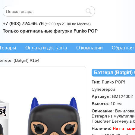
+7 (903) 724-66-76
(с 9.00 до 21.00 по Москве)
Только оригинальные фигурки Funko POP
Товары
Оплата и доставка
О компании
Обратная 
этгерл (Batgirl) #154
Бэтгерл (Batgirl)
Тип:
Funko POP!
Супергерой
Артикул:
BM124002
Высота:
10 см
Описание:
Виниловая
Бэтгерл из мультипли
Помогает Бэтмену в 
Наличие:
Нет в нал