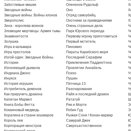
Заботливые мишки
Олененок Рудольф
Х
Звездные войны
Оно
Х
Звездные войны: Войны клонов
Отряд самоубийц
Х
Зверополис
Охотники за привидениями
Х
Зена - королева воинов
Очень странные дела
Ч
Зловещие мертвецы: Армия тьмы
Парк Юрского периода
Ч
Знаменитости
Первому игроку приготовиться
Ч
Золушка
Первый мститель
Ч
Игра в кальмара
Пиноккио
Ч
Игра престолов
Пираты Карибского моря
Ч
Изгой-один: Звездные Войны.
Последний Серафим
Ч
Истории
Приключения Паддингтона
Ч
Изгоняющий дьявола
Проклятие Аннабель
Ч
Индиана Джонс
Психо
Ч
Инуяся
Пушин
Ч
История игрушек
Пятница 13
Ч
Истребитель демонов
Разочарование
Ч
Как приручить дракона
Райя и последний дракон
Ш
Капитан Марвел
Рататуй
Ш
Книга Бобы Фетта
Рик и Морти
Э
Кокаиновый медведь
Робин Гуд
Э
Коралина в стране кошмаров
Рыжая Соня / Конан-варвар
Ю
Король лев
Самурай Джек
Ю
Корпорация монстров
Сверхъестественное
Я