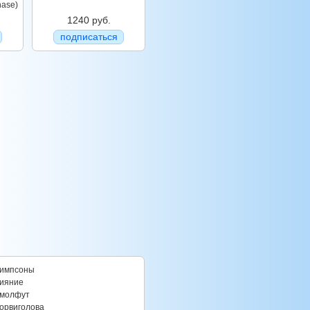
ase)
1240 руб.
подписаться
импсоны
ияние
молфут
орвиголова