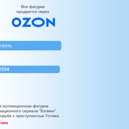
Все фигурки
продаются через
связь
 #154
 коллекционная фигурка
кационного сериала "Бэтмен".
борьбе с преступностью Готэма.
ичии