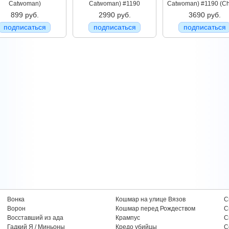
Catwoman)
Catwoman) #1190
Catwoman) #1190 (Ch
899 руб.
2990 руб.
3690 руб.
подписаться
подписаться
подписаться
Вонка
Кошмар на улице Вязов
С
Ворон
Кошмар перед Рождеством
С
Восставший из ада
Крампус
С
Гадкий Я / Миньоны
Кредо убийцы
С