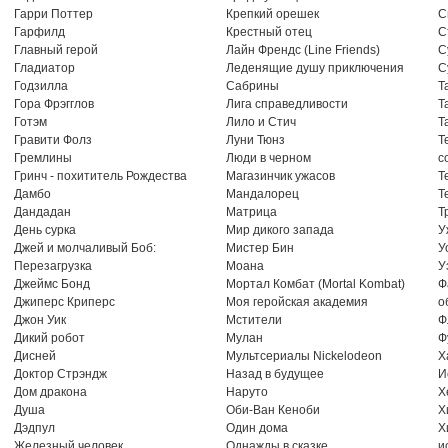
Гарри Поттер
Крепкий орешек
С
Гарфилд
Крестный отец
С
Главный герой
Лайн Френдс (Line Friends)
С
Гладиатор
Леденящие душу приключения
С
Годзилла
Сабрины
Т
Гора Фрэгглов
Лига справедливости
Т
Готэм
Лило и Стич
Т
Гравити Фолз
Луни Тюнз
Т
Гремлины
Люди в черном
с
Гринч - похититель Рождества
Магазинчик ужасов
Т
Дамбо
Мандалорец
Т
Дандадан
Матрица
Т
День сурка
Мир дикого запада
У
Джей и молчаливый Боб:
Мистер Бин
У
Перезагрузка
Моана
У
Джеймс Бонд
Мортал Комбат (Mortal Kombat)
Ф
Джиперс Криперс
Моя геройская академия
о
Джон Уик
Мстители
Ф
Дикий робот
Мулан
Ф
Дисней
Мультсериалы Nickelodeon
Х
Доктор Стрэндж
Назад в будущее
И
Дом дракона
Наруто
Х
Душа
Оби-Ван Кеноби
Х
Дэдпул
Один дома
Х
Железный человек
Однажды в сказке
и