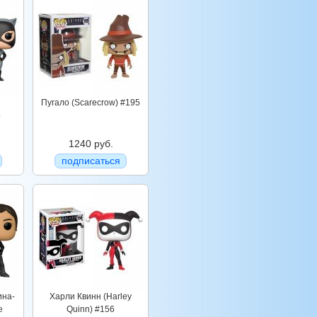
Пугало (Scarecrow) #195
4
1240 руб.
подписаться
ина-
Харли Квинн (Harley
e
Quinn) #156