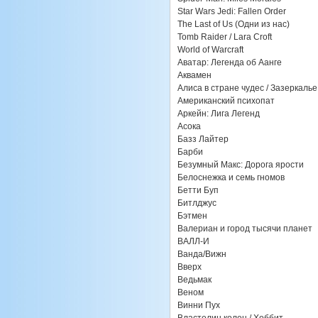
Star Wars Jedi: Fallen Order
The Last of Us (Одни из нас)
Tomb Raider / Lara Croft
World of Warcraft
Аватар: Легенда об Аанге
Аквамен
Алиса в стране чудес / Зазеркалье
Американский психопат
Аркейн: Лига Легенд
Асока
Базз Лайтер
Барби
Безумный Макс: Дорога ярости
Белоснежка и семь гномов
Бетти Буп
Битлджус
Бэтмен
Валериан и город тысячи планет
ВАЛЛ-И
Ванда/Вижн
Вверх
Ведьмак
Веном
Винни Пух