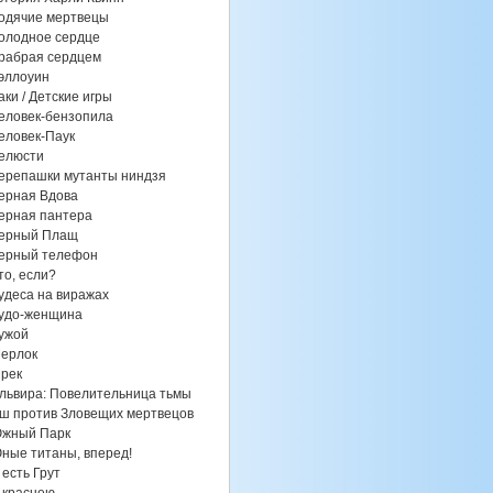
одячие мертвецы
олодное сердце
рабрая сердцем
эллоуин
аки / Детские игры
еловек-бензопила
еловек-Паук
елюсти
ерепашки мутанты ниндзя
ерная Вдова
ерная пантера
ерный Плащ
ерный телефон
то, если?
удеса на виражах
удо-женщина
ужой
ерлок
рек
львира: Повелительница тьмы
ш против Зловещих мертвецов
жный Парк
ные титаны, вперед!
 есть Грут