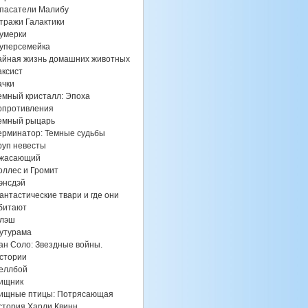
пасатели Малибу
тражи Галактики
умерки
уперсемейка
айная жизнь домашних животных
аксист
ачки
емный кристалл: Эпоха
опротивления
емный рыцарь
ерминатор: Темные судьбы
руп невесты
жасающий
оллес и Громит
энсдэй
антастические твари и где они
битают
лэш
утурама
ан Соло: Звездные войны.
стории
еллбой
ищник
ищные птицы: Потрясающая
стория Харли Квинн