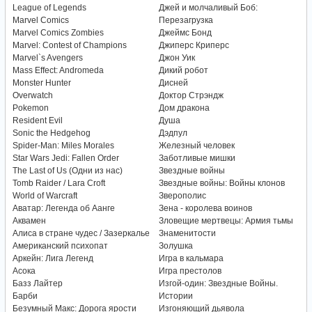
League of Legends
Джей и молчаливый Боб:
Marvel Comics
Перезагрузка
Marvel Comics Zombies
Джеймс Бонд
Marvel: Contest of Champions
Джиперс Криперс
Marvel`s Avengers
Джон Уик
Mass Effect: Andromeda
Дикий робот
Monster Hunter
Дисней
Overwatch
Доктор Стрэндж
Pokemon
Дом дракона
Resident Evil
Душа
Sonic the Hedgehog
Дэдпул
Spider-Man: Miles Morales
Железный человек
Star Wars Jedi: Fallen Order
Заботливые мишки
The Last of Us (Одни из нас)
Звездные войны
Tomb Raider / Lara Croft
Звездные войны: Войны клонов
World of Warcraft
Зверополис
Аватар: Легенда об Аанге
Зена - королева воинов
Аквамен
Зловещие мертвецы: Армия тьмы
Алиса в стране чудес / Зазеркалье
Знаменитости
Американский психопат
Золушка
Аркейн: Лига Легенд
Игра в кальмара
Асока
Игра престолов
Базз Лайтер
Изгой-один: Звездные Войны.
Барби
Истории
Безумный Макс: Дорога ярости
Изгоняющий дьявола