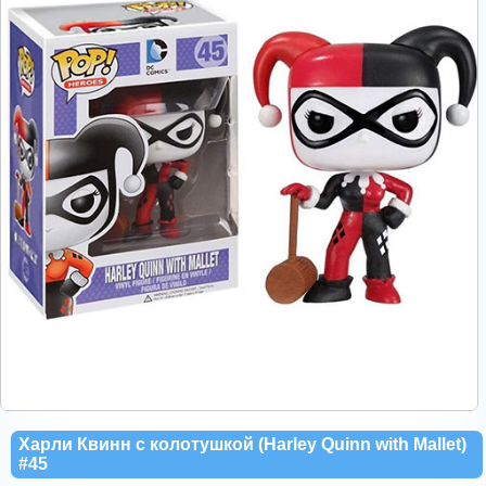
Харли Квинн с колотушкой (Harley Quinn with Mallet)
#45