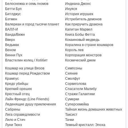
Белоснежка и семь гномов
Индиана Джонс
Бетти Буп
Инуяся
Битлджус
История игрушек
Бэтмен
Истребитель демонов
Валериан и город тысячи планет
Как приручить дракона
ВАЛЛ-И
Капитан Марвел
Ванда/Вижн
Книга Бобы Фетта
Вверх
Кокаиновый медведь
Ведьмак
Коралина в стране кошмаров
Веном
Король лев
Винни Пух
Корпорация монстров
Властелин колец / Хоббит
Космический джем
Кошмар на улице Вязов
Симпсоны
Кошмар перед Рождеством
Сияние
Крампус
Смолфут
Кредо убийцы
Сорвиголова
Крепкий орешек
Спасатели Малибу
Крестный отец
Стражи Галактики
Лайн Френдс (Line Friends)
Сумерки
Леденящие душу приключения
Суперсемейка
Сабрины
Тайная жизнь домашних животных
Лига справедливости
Таксист
Лило и Стич
Тачки
Луни Тюнз
Темный кристалл: Эпоха