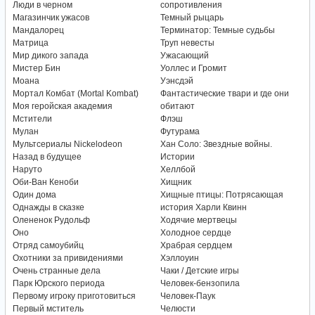
Люди в черном
сопротивления
Магазинчик ужасов
Темный рыцарь
Мандалорец
Терминатор: Темные судьбы
Матрица
Труп невесты
Мир дикого запада
Ужасающий
Мистер Бин
Уоллес и Громит
Моана
Уэнсдэй
Мортал Комбат (Mortal Kombat)
Фантастические твари и где они
Моя геройская академия
обитают
Мстители
Флэш
Мулан
Футурама
Мультсериалы Nickelodeon
Хан Соло: Звездные войны.
Назад в будущее
Истории
Наруто
Хеллбой
Оби-Ван Кеноби
Хищник
Один дома
Хищные птицы: Потрясающая
Однажды в сказке
история Харли Квинн
Олененок Рудольф
Ходячие мертвецы
Оно
Холодное сердце
Отряд самоубийц
Храбрая сердцем
Охотники за привидениями
Хэллоуин
Очень странные дела
Чаки / Детские игры
Парк Юрского периода
Человек-бензопила
Первому игроку приготовиться
Человек-Паук
Первый мститель
Челюсти