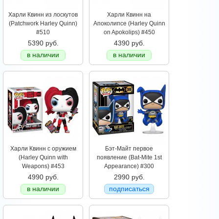
Харли Квинн из лоскутов
Харли Квинн на
(Patchwork Harley Quinn)
Апоколипсе (Harley Quinn
#510
on Apokolips) #450
5390 руб.
4390 руб.
в наличии
в наличии
Харли Квинн с оружием
Бэт-Майт первое
(Harley Quinn with
появление (Bat-Mite 1st
Weapons) #453
Appearance) #300
4990 руб.
2990 руб.
в наличии
подписаться