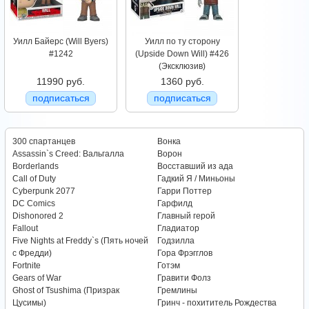
Уилл Байерс (Will Byers)
Уилл по ту сторону
#1242
(Upside Down Will) #426
(Эксклюзив)
11990 руб.
1360 руб.
подписаться
подписаться
300 спартанцев
Вонка
Assassin`s Creed: Вальгалла
Ворон
Borderlands
Восставший из ада
Call of Duty
Гадкий Я / Миньоны
Cyberpunk 2077
Гарри Поттер
DC Comics
Гарфилд
Dishonored 2
Главный герой
Fallout
Гладиатор
Five Nights at Freddy`s (Пять ночей
Годзилла
с Фредди)
Гора Фрэгглов
Fortnite
Готэм
Gears of War
Гравити Фолз
Ghost of Tsushima (Призрак
Гремлины
Цусимы)
Гринч - похититель Рождества