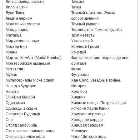
Лига справедливости
Таксист
Лило и Стич
Тачки
Луни Тюнз
Темный кристалл: Эпоха
Люди в черном
сопротивления
Магазинчик ужасов
Темный рыцарь
Мандалорец
Терминатор: Темные судьбы
Матрица
Труп невесты
Мир дикого запада
Ужасающий
Мистер Бин
Уоллес и Громит
Моана
Уэнсдэй
Мортал Комбат (Mortal Kombat)
Фантастические твари и где они
Моя геройская академия
обитают
Мстители
Флэш
Мулан
Футурама
Мультсериалы Nickelodeon
Хан Соло: Звездные войны.
Назад в будущее
Истории
Наруто
Хеллбой
Оби-Ван Кеноби
Хищник
Один дома
Хищные птицы: Потрясающая
Однажды в сказке
история Харли Квинн
Олененок Рудольф
Ходячие мертвецы
Оно
Холодное сердце
Отряд самоубийц
Храбрая сердцем
Охотники за привидениями
Хэллоуин
Очень странные дела
Чаки / Детские игры