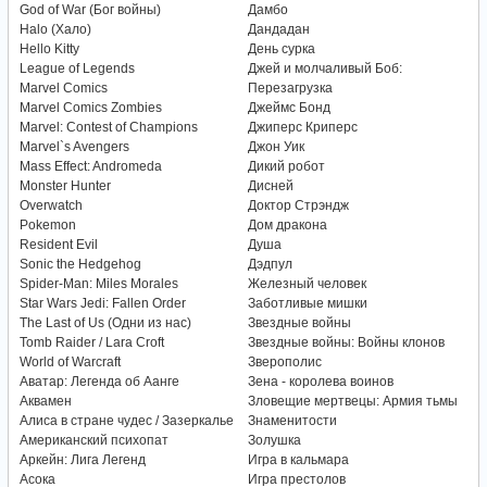
God of War (Бог войны)
Дамбо
Halo (Хало)
Дандадан
Hello Kitty
День сурка
League of Legends
Джей и молчаливый Боб:
Marvel Comics
Перезагрузка
Marvel Comics Zombies
Джеймс Бонд
Marvel: Contest of Champions
Джиперс Криперс
Marvel`s Avengers
Джон Уик
Mass Effect: Andromeda
Дикий робот
Monster Hunter
Дисней
Overwatch
Доктор Стрэндж
Pokemon
Дом дракона
Resident Evil
Душа
Sonic the Hedgehog
Дэдпул
Spider-Man: Miles Morales
Железный человек
Star Wars Jedi: Fallen Order
Заботливые мишки
The Last of Us (Одни из нас)
Звездные войны
Tomb Raider / Lara Croft
Звездные войны: Войны клонов
World of Warcraft
Зверополис
Аватар: Легенда об Аанге
Зена - королева воинов
Аквамен
Зловещие мертвецы: Армия тьмы
Алиса в стране чудес / Зазеркалье
Знаменитости
Американский психопат
Золушка
Аркейн: Лига Легенд
Игра в кальмара
Асока
Игра престолов