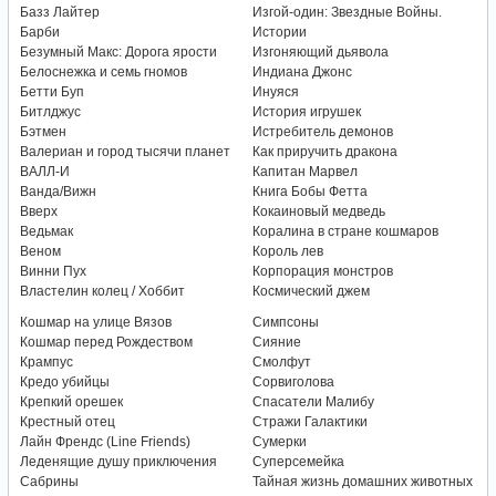
Базз Лайтер
Изгой-один: Звездные Войны.
Барби
Истории
Безумный Макс: Дорога ярости
Изгоняющий дьявола
Белоснежка и семь гномов
Индиана Джонс
Бетти Буп
Инуяся
Битлджус
История игрушек
Бэтмен
Истребитель демонов
Валериан и город тысячи планет
Как приручить дракона
ВАЛЛ-И
Капитан Марвел
Ванда/Вижн
Книга Бобы Фетта
Вверх
Кокаиновый медведь
Ведьмак
Коралина в стране кошмаров
Веном
Король лев
Винни Пух
Корпорация монстров
Властелин колец / Хоббит
Космический джем
Кошмар на улице Вязов
Симпсоны
Кошмар перед Рождеством
Сияние
Крампус
Смолфут
Кредо убийцы
Сорвиголова
Крепкий орешек
Спасатели Малибу
Крестный отец
Стражи Галактики
Лайн Френдс (Line Friends)
Сумерки
Леденящие душу приключения
Суперсемейка
Сабрины
Тайная жизнь домашних животных