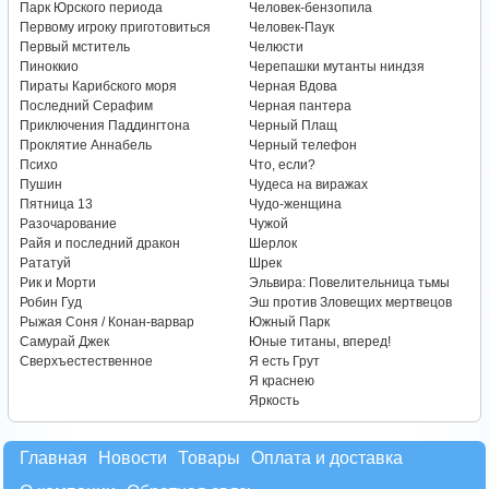
Парк Юрского периода
Человек-бензопила
Первому игроку приготовиться
Человек-Паук
Первый мститель
Челюсти
Пиноккио
Черепашки мутанты ниндзя
Пираты Карибского моря
Черная Вдова
Последний Серафим
Черная пантера
Приключения Паддингтона
Черный Плащ
Проклятие Аннабель
Черный телефон
Психо
Что, если?
Пушин
Чудеса на виражах
Пятница 13
Чудо-женщина
Разочарование
Чужой
Райя и последний дракон
Шерлок
Рататуй
Шрек
Рик и Морти
Эльвира: Повелительница тьмы
Робин Гуд
Эш против Зловещих мертвецов
Рыжая Соня / Конан-варвар
Южный Парк
Самурай Джек
Юные титаны, вперед!
Сверхъестественное
Я есть Грут
Я краснею
Яркость
Главная
Новости
Товары
Оплата и доставка