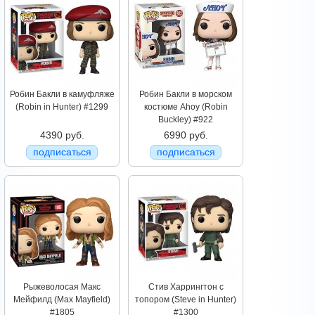
Робин Бакли в камуфляже
Робин Бакли в морском
(Robin in Hunter) #1299
костюме Ahoy (Robin
Buckley) #922
4390 руб.
6990 руб.
подписаться
подписаться
Рыжеволосая Макс
Стив Харрингтон с
Мейфилд (Max Mayfield)
топором (Steve in Hunter)
#1805
#1300