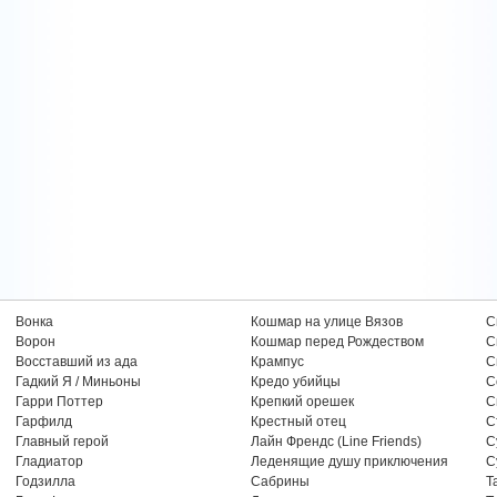
Вонка
Кошмар на улице Вязов
С
Ворон
Кошмар перед Рождеством
С
Восставший из ада
Крампус
С
Гадкий Я / Миньоны
Кредо убийцы
С
Гарри Поттер
Крепкий орешек
С
Гарфилд
Крестный отец
С
Главный герой
Лайн Френдс (Line Friends)
С
Гладиатор
Леденящие душу приключения
С
Годзилла
Сабрины
Т