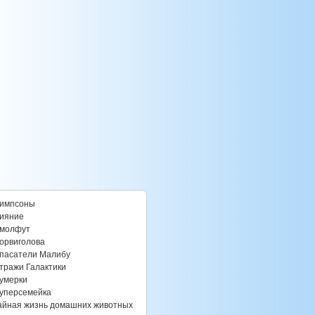
импсоны
ияние
молфут
орвиголова
пасатели Малибу
тражи Галактики
умерки
уперсемейка
айная жизнь домашних животных