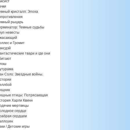
аксист
ачки
емный кристалл: Эпоха
опротивления
емный рыцарь
ерминатор: Темные судьбы
руп невесты
жасающий
оллес и Громит
энсдэй
антастические твари и где они
битают
лэш
утурама
ан Соло: Звездные войны.
стории
еллбой
ищник
ищные птицы: Потрясающая
стория Харли Квинн
одячие мертвецы
олодное сердце
рабрая сердцем
эллоуин
аки / Детские игры