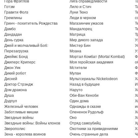
Гора Фрэгглов
Лига справедливости
Т
Готэм
Лило и Стич
Т
Гравити Фолз
Луни Тюнз
Т
Гремлины
Люди в черном
с
Гринч - похититель Рождества
Магазинчик ужасов
Т
Дамбо
Мандалорец
Т
Дандадан
Матрица
Т
День сурка
Мир дикого запада
У
Джей и молчаливый Боб:
Мистер Бин
У
Перезагрузка
Моана
У
Джеймс Бонд
Мортал Комбат (Mortal Kombat)
Ф
Джиперс Криперс
Моя геройская академия
о
Джон Уик
Мстители
Ф
Дикий робот
Мулан
Ф
Дисней
Мультсериалы Nickelodeon
Х
Доктор Стрэндж
Назад в будущее
И
Дом дракона
Наруто
Х
Душа
Оби-Ван Кеноби
Х
Дэдпул
Один дома
Х
Железный человек
Однажды в сказке
и
Заботливые мишки
Олененок Рудольф
Х
Звездные войны
Оно
Х
Звездные войны: Войны клонов
Отряд самоубийц
Х
Зверополис
Охотники за привидениями
Х
Зена - королева воинов
Очень странные дела
Ч