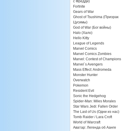
с Фредди)
Fortnite
Gears of War
Ghost of Tsushima (Призрак
Цусимы)
God of War (Бог войны)
Halo (Хало)
Hello Kitty
League of Legends
Marvel Comics
Marvel Comics Zombies
Marvel: Contest of Champions
Marvel`s Avengers
Mass Effect: Andromeda
Monster Hunter
Overwatch
Pokemon
Resident Evil
Sonic the Hedgehog
Spider-Man: Miles Morales
Star Wars Jedi: Fallen Order
The Last of Us (Одни из нас)
Tomb Raider / Lara Croft
World of Warcraft
Аватар: Легенда об Аанге