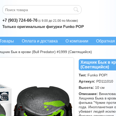
+7 (903) 724-66-76
(с 9.00 до 21.00 по Москве)
Только оригинальные фигурки Funko POP
Товары
Оплата и доставка
О компании
Обратная 
ищник Бык в крови (Bull Predator) #1999 (Светящийся)
Хищник Бык в кро
(Светящийся)
Тип:
Funko POP!
Артикул:
PD111010
Высота:
10 см
Описание:
Виниловая
Хищника Быка в кров
фильма "Чужие проти
года. Инопланетная о
убивает людей исклю
Фигурка светящаяся. 