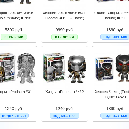
щник Волк без маски
Хищник Волк в маске (Wolf
Собака-Хищник (Pred
olf Predator) #1998
Predator) #1998 (Chase)
hound) #621
5390 руб.
9990 руб.
1390 руб.
в наличии
в наличии
подписаться
щник (Predator) #31
Хищник (Predator) #482
Хищник беглец (Pred
fugitive) #620
1240 руб.
1240 руб.
1390 руб.
подписаться
подписаться
подписаться