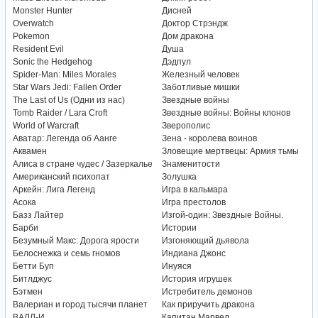
Monster Hunter
Дисней
Overwatch
Доктор Стрэндж
Pokemon
Дом дракона
Resident Evil
Душа
Sonic the Hedgehog
Дэдпул
Spider-Man: Miles Morales
Железный человек
Star Wars Jedi: Fallen Order
Заботливые мишки
The Last of Us (Одни из нас)
Звездные войны
Tomb Raider / Lara Croft
Звездные войны: Войны клонов
World of Warcraft
Зверополис
Аватар: Легенда об Аанге
Зена - королева воинов
Аквамен
Зловещие мертвецы: Армия тьмы
Алиса в стране чудес / Зазеркалье
Знаменитости
Американский психопат
Золушка
Аркейн: Лига Легенд
Игра в кальмара
Асока
Игра престолов
Базз Лайтер
Изгой-один: Звездные Войны.
Барби
Истории
Безумный Макс: Дорога ярости
Изгоняющий дьявола
Белоснежка и семь гномов
Индиана Джонс
Бетти Буп
Инуяся
Битлджус
История игрушек
Бэтмен
Истребитель демонов
Валериан и город тысячи планет
Как приручить дракона
ВАЛЛ-И
Капитан Марвел