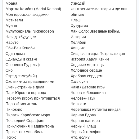
Моана
Уэнсдэй
Мортал Комбат (Mortal Kombat)
Фантастические твари и где они
Моя геройская академия
обитают
Мстители
Флэш
Мулан
Футурама
Мультсериалы Nickelodeon
Хан Соло: Звездные войны.
Назад в будущее
Истории
Наруто
Хеллбой
Оби-Ван Кеноби
Хищник
Один дома
Хищные птицы: Потрясающая
Однажды в сказке
история Харли Квинн
Олененок Рудольф
Ходячие мертвецы
Оно
Холодное сердце
Отряд самоубийц
Храбрая сердцем
Охотники за привидениями
Хэллоуин
Очень странные дела
Чаки / Детские игры
Парк Юрского периода
Человек-бензопила
Первому игроку приготовиться
Человек-Паук
Первый мститель
Челюсти
Пиноккио
Черепашки мутанты ниндзя
Пираты Карибского моря
Черная Вдова
Последний Серафим
Черная пантера
Приключения Паддингтона
Черный Плащ
Проклятие Аннабель
Черный телефон
Психо
Что, если?