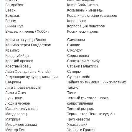
Ванда/Вижн
Книга Бобы Фетта
Вверх
Кокаиновый медведь
Ведьмак
Коралина в стране кошмаров
Веном
Король лев
Винни Пух
Корпорация монстров
Властелин колец / Хоббит
Космический джем
Кошмар на улице Вязов
Симпсоны
Кошмар перед Рождеством
Сияние
Крампус
Смолфут
Кредо убийцы
Сорвиголова
Крепкий орешек
Спасатели Малибу
Крестный отец
Стражи Галактики
Лайн Френдс (Line Friends)
Сумерки
Леденящие душу приключения
Суперсемейка
Сабрины
Тайная жизнь домашних животных
Лига справедливости
Таксист
Лило и Стич
Тачки
Луни Тюнз
Темный кристалл: Эпоха
Люди в черном
сопротивления
Магазинчик ужасов
Темный рыцарь
Мандалорец
Терминатор: Темные судьбы
Матрица
Труп невесты
Мир дикого запада
Ужасающий
Мистер Бин
Уоллес и Громит