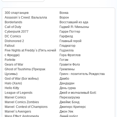
300 спартанцев
Вонка
Assassin`s Creed: Вальгалла
Ворон
Borderlands
Восставший из ада
Call of Duty
Гадкий Я / Миньоны
Cyberpunk 2077
Гарри Поттер
DC Comics
Гарфилд
Dishonored 2
Главный герой
Fallout
Гладиатор
Five Nights at Freddy`s (Пять ночей
Годзилла
с Фредди)
Гора Фрэгглов
Fortnite
Готэм
Gears of War
Гравити Фолз
Ghost of Tsushima (Призрак
Гремлины
Цусимы)
Гринч - похититель Рождества
God of War (Бог войны)
Дамбо
Halo (Хало)
Дандадан
Hello Kitty
День сурка
League of Legends
Джей и молчаливый Боб:
Marvel Comics
Перезагрузка
Marvel Comics Zombies
Джеймс Бонд
Marvel: Contest of Champions
Джиперс Криперс
Marvel`s Avengers
Джон Уик
Mass Effect: Andromeda
Дикий робот