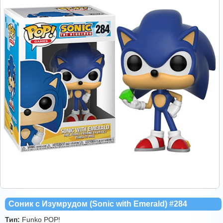
Соник с Изумрудом (Sonic with Emerald) #284
Тип:
Funko POP!