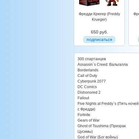
Фредди Крюгер (Freddy
Фр
Krueger)
650 руб.
подписаться
300 спартанцев
Assassin`s Creed: Вальгалла
Borderlands
Call of Duty
Cyberpunk 2077
DC Comics
Dishonored 2
Fallout
Five Nights at Freddy`s (Пять ночей
с Фредди)
Fortnite
Gears of War
Ghost of Tsushima (Призрак
Цусимы)
God of War (Бог войны)