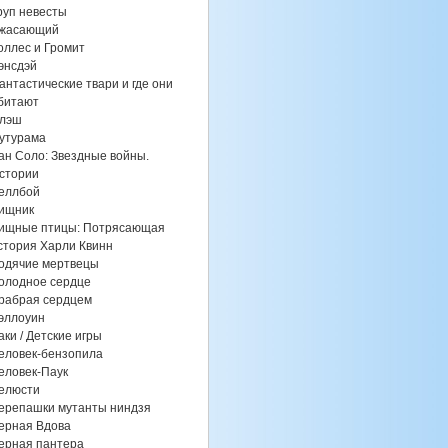
руп невесты
жасающий
оллес и Громит
энсдэй
антастические твари и где они
битают
лэш
утурама
ан Соло: Звездные войны.
стории
еллбой
ищник
ищные птицы: Потрясающая
стория Харли Квинн
одячие мертвецы
олодное сердце
рабрая сердцем
эллоуин
аки / Детские игры
еловек-бензопила
еловек-Паук
елюсти
ерепашки мутанты ниндзя
ерная Вдова
ерная пантера