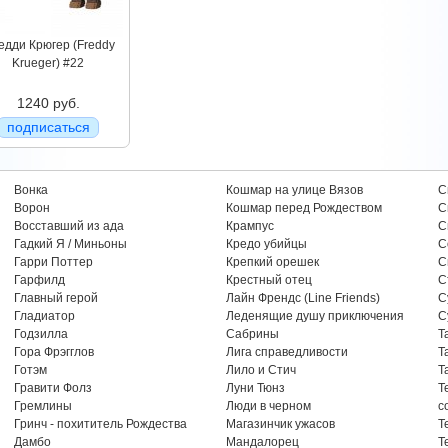
едди Крюгер (Freddy
Krueger) #22
1240 руб.
подписаться
Вонка
Кошмар на улице Вязов
С
Ворон
Кошмар перед Рождеством
С
Восставший из ада
Крампус
С
Гадкий Я / Миньоны
Кредо убийцы
С
Гарри Поттер
Крепкий орешек
С
Гарфилд
Крестный отец
С
Главный герой
Лайн Френдс (Line Friends)
С
Гладиатор
Леденящие душу приключения
С
Годзилла
Сабрины
Т
Гора Фрэгглов
Лига справедливости
Т
Готэм
Лило и Стич
Т
Гравити Фолз
Луни Тюнз
Т
Гремлины
Люди в черном
с
Гринч - похититель Рождества
Магазинчик ужасов
Т
Дамбо
Мандалорец
Т