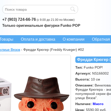
+7 (903) 724-66-76
(с 9.00 до 21.00 по Москве)
Только оригинальные фигурки Funko POP
Товары
Оплата и доставка
О компании
Обратная 
улице Вязов
-
Фредди Крюгер (Freddy Krueger) #02
Фредди Крюгер (
Тип:
Funko POP!
Артикул:
NS166002
Высота:
10 см
Описание:
Виниловая
Фредди Крюгера - зн
популярной серии ф
улице Вязов".
Наличие:
Много
Цена:
5590.00
руб.