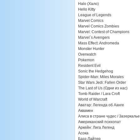
Halo (Хало)
Hello Kitty
League of Legends
Marvel Comics
Marvel Comics Zombies
Marvel: Contest of Champions
Marvel`s Avengers
Mass Effect: Andromeda
Monster Hunter
Overwatch
Pokemon
Resident Evil
Sonic the Hedgehog
Spider-Man: Miles Morales
Star Wars Jedi: Fallen Order
The Last of Us (Одни из нас)
Tomb Raider / Lara Croft
World of Warcraft
Аватар: Легенда об Аанге
Аквамен
Алиса в стране чудес / Зазеркалье
Американский психопат
Аркейн: Лига Легенд
Асока
Базз Лайтер