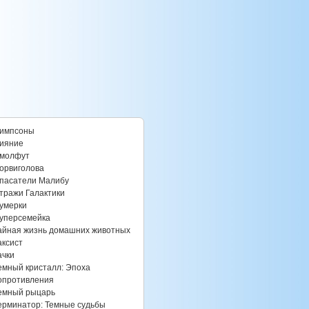
импсоны
ияние
молфут
орвиголова
пасатели Малибу
тражи Галактики
умерки
уперсемейка
айная жизнь домашних животных
аксист
ачки
емный кристалл: Эпоха
опротивления
емный рыцарь
ерминатор: Темные судьбы