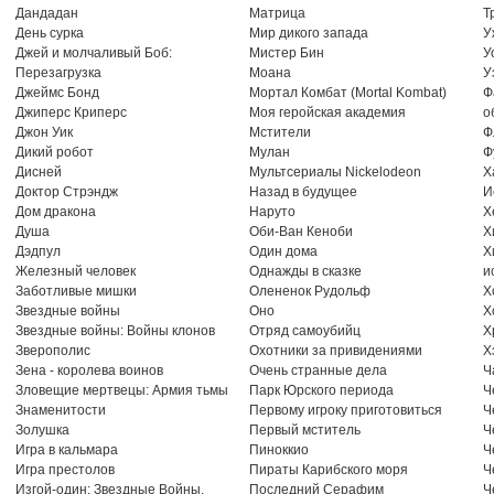
Дандадан
Матрица
Т
День сурка
Мир дикого запада
У
Джей и молчаливый Боб:
Мистер Бин
У
Перезагрузка
Моана
У
Джеймс Бонд
Мортал Комбат (Mortal Kombat)
Ф
Джиперс Криперс
Моя геройская академия
о
Джон Уик
Мстители
Ф
Дикий робот
Мулан
Ф
Дисней
Мультсериалы Nickelodeon
Х
Доктор Стрэндж
Назад в будущее
И
Дом дракона
Наруто
Х
Душа
Оби-Ван Кеноби
Х
Дэдпул
Один дома
Х
Железный человек
Однажды в сказке
и
Заботливые мишки
Олененок Рудольф
Х
Звездные войны
Оно
Х
Звездные войны: Войны клонов
Отряд самоубийц
Х
Зверополис
Охотники за привидениями
Х
Зена - королева воинов
Очень странные дела
Ч
Зловещие мертвецы: Армия тьмы
Парк Юрского периода
Ч
Знаменитости
Первому игроку приготовиться
Ч
Золушка
Первый мститель
Ч
Игра в кальмара
Пиноккио
Ч
Игра престолов
Пираты Карибского моря
Ч
Изгой-один: Звездные Войны.
Последний Серафим
Ч