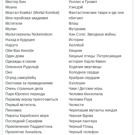
Мистер Бин
Уоллес и Громит
Моана
Уэнсдэй
Мортал Комбат (Mortal Kombat)
Фантастические твари и где они
Моя геройская академия
обитают
Мстители
Флэш
Мулан
Футурама
Мультсериалы Nickelodeon
Хан Соло: Звездные войны.
Назад в будущее
Истории
Наруто
Хеллбой
Оби-Ван Кеноби
Хищник
Один дома
Хищные птицы: Потрясающая
Однажды в сказке
история Харли Квинн
Олененок Рудольф
Ходячие мертвецы
Оно
Холодное сердце
Отряд самоубийц
Храбрая сердцем
Охотники за привидениями
Хэллоуин
Очень странные дела
Чаки / Детские игры
Парк Юрского периода
Человек-бензопила
Первому игроку приготовиться
Человек-Паук
Первый мститель
Челюсти
Пиноккио
Черепашки мутанты ниндзя
Пираты Карибского моря
Черная Вдова
Последний Серафим
Черная пантера
Приключения Паддингтона
Черный Плащ
Проклятие Аннабель
Черный телефон