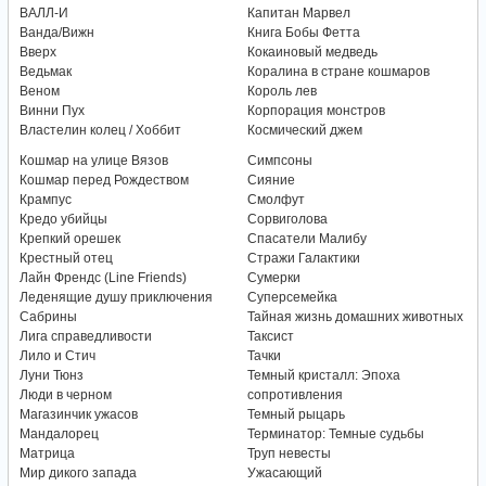
ВАЛЛ-И
Капитан Марвел
Ванда/Вижн
Книга Бобы Фетта
Вверх
Кокаиновый медведь
Ведьмак
Коралина в стране кошмаров
Веном
Король лев
Винни Пух
Корпорация монстров
Властелин колец / Хоббит
Космический джем
Кошмар на улице Вязов
Симпсоны
Кошмар перед Рождеством
Сияние
Крампус
Смолфут
Кредо убийцы
Сорвиголова
Крепкий орешек
Спасатели Малибу
Крестный отец
Стражи Галактики
Лайн Френдс (Line Friends)
Сумерки
Леденящие душу приключения
Суперсемейка
Сабрины
Тайная жизнь домашних животных
Лига справедливости
Таксист
Лило и Стич
Тачки
Луни Тюнз
Темный кристалл: Эпоха
Люди в черном
сопротивления
Магазинчик ужасов
Темный рыцарь
Мандалорец
Терминатор: Темные судьбы
Матрица
Труп невесты
Мир дикого запада
Ужасающий