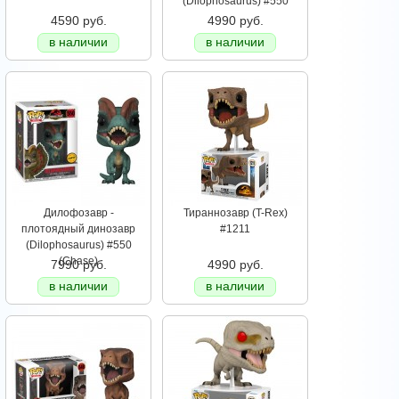
(Dilophosaurus) #550
4590 руб.
4990 руб.
в наличии
в наличии
Дилофозавр -
Тираннозавр (T-Rex)
плотоядный динозавр
#1211
(Dilophosaurus) #550
(Chase)
7990 руб.
4990 руб.
в наличии
в наличии