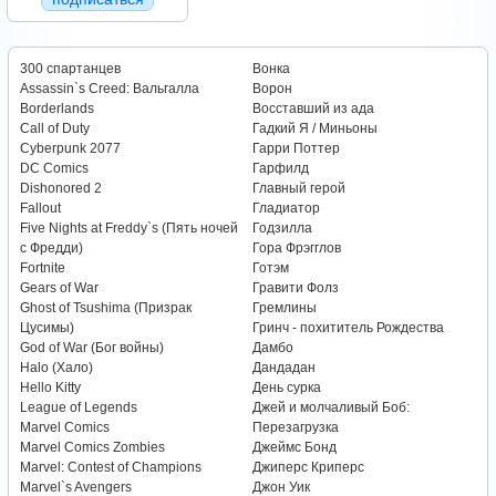
300 спартанцев
Вонка
Assassin`s Creed: Вальгалла
Ворон
Borderlands
Восставший из ада
Call of Duty
Гадкий Я / Миньоны
Cyberpunk 2077
Гарри Поттер
DC Comics
Гарфилд
Dishonored 2
Главный герой
Fallout
Гладиатор
Five Nights at Freddy`s (Пять ночей
Годзилла
с Фредди)
Гора Фрэгглов
Fortnite
Готэм
Gears of War
Гравити Фолз
Ghost of Tsushima (Призрак
Гремлины
Цусимы)
Гринч - похититель Рождества
God of War (Бог войны)
Дамбо
Halo (Хало)
Дандадан
Hello Kitty
День сурка
League of Legends
Джей и молчаливый Боб:
Marvel Comics
Перезагрузка
Marvel Comics Zombies
Джеймс Бонд
Marvel: Contest of Champions
Джиперс Криперс
Marvel`s Avengers
Джон Уик