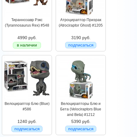
Тираннозавр Рэкс
Атроцираптор Призрак
(Tyrannosaurus Rex) #548
(Atrociraptor Ghost) #1205
4990 руб.
3190 руб.
в наличии
подписаться
Велоцираптор Блю (Blue)
Велоцирапторы Блю и
#586
Бета (Velociraptors Blue
and Beta) #1212
1240 руб.
5390 руб.
подписаться
подписаться