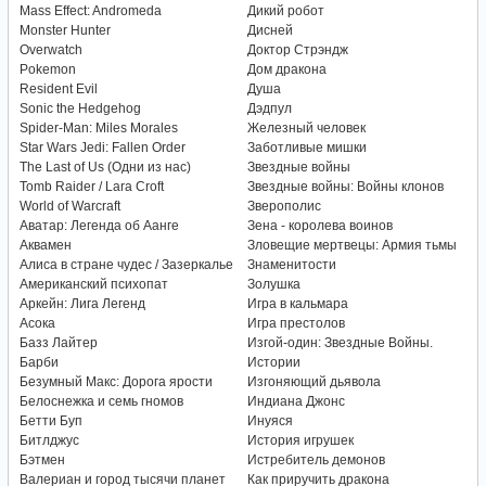
Mass Effect: Andromeda
Дикий робот
Monster Hunter
Дисней
Overwatch
Доктор Стрэндж
Pokemon
Дом дракона
Resident Evil
Душа
Sonic the Hedgehog
Дэдпул
Spider-Man: Miles Morales
Железный человек
Star Wars Jedi: Fallen Order
Заботливые мишки
The Last of Us (Одни из нас)
Звездные войны
Tomb Raider / Lara Croft
Звездные войны: Войны клонов
World of Warcraft
Зверополис
Аватар: Легенда об Аанге
Зена - королева воинов
Аквамен
Зловещие мертвецы: Армия тьмы
Алиса в стране чудес / Зазеркалье
Знаменитости
Американский психопат
Золушка
Аркейн: Лига Легенд
Игра в кальмара
Асока
Игра престолов
Базз Лайтер
Изгой-один: Звездные Войны.
Барби
Истории
Безумный Макс: Дорога ярости
Изгоняющий дьявола
Белоснежка и семь гномов
Индиана Джонс
Бетти Буп
Инуяся
Битлджус
История игрушек
Бэтмен
Истребитель демонов
Валериан и город тысячи планет
Как приручить дракона