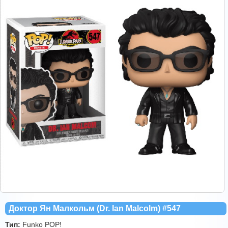
Доктор Ян Малкольм (Dr. Ian Malcolm) #547
Тип:
Funko POP!