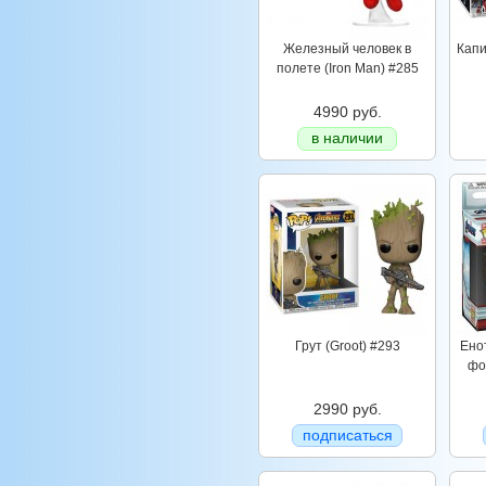
Железный человек в
Капи
полете (Iron Man) #285
4990 руб.
в наличии
Грут (Groot) #293
Ено
фо
2990 руб.
подписаться