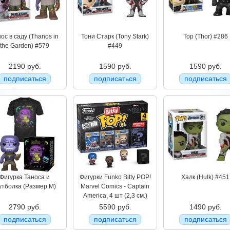
ос в саду (Thanos in
Тони Старк (Tony Stark)
Тор (Thor) #286
the Garden) #579
#449
2190 руб.
1590 руб.
1590 руб.
подписаться
подписаться
подписаться
Фигурка Таноса и
Фигурки Funko Bitty POP!
Халк (Hulk) #451
утболка (Размер M)
Marvel Comics - Captain
America, 4 шт (2,3 см.)
2790 руб.
5590 руб.
1490 руб.
подписаться
подписаться
подписаться