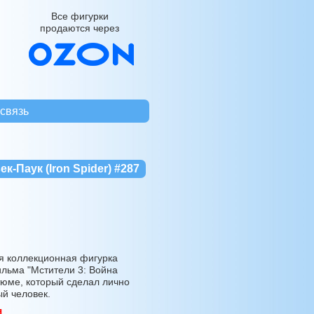
Все фигурки
продаются через
связь
-Паук (Iron Spider) #287
 коллекционная фигурка
ильма "Мстители 3: Война
тюме, который сделал лично
ый человек.
я