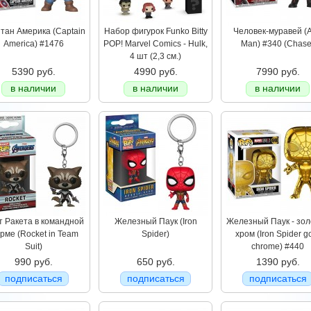
тан Америка (Captain
Набор фигурок Funko Bitty
Человек-муравей (A
America) #1476
POP! Marvel Comics - Hulk,
Man) #340 (Chase
4 шт (2,3 см.)
5390 руб.
4990 руб.
7990 руб.
в наличии
в наличии
в наличии
т Ракета в командной
Железный Паук (Iron
Железный Паук - зо
рме (Rocket in Team
Spider)
хром (Iron Spider g
Suit)
chrome) #440
990 руб.
650 руб.
1390 руб.
подписаться
подписаться
подписаться