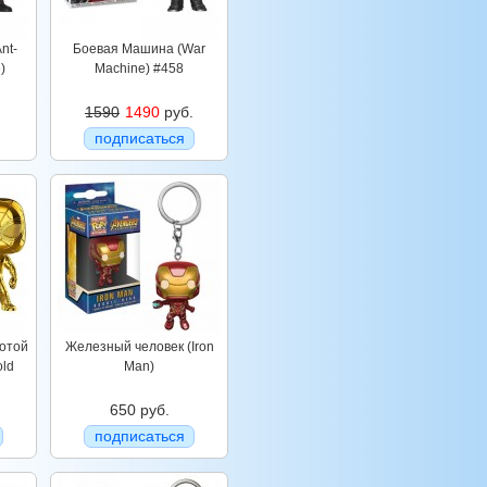
nt-
Боевая Машина (War
)
Machine) #458
1590
1490
руб.
подписаться
лотой
Железный человек (Iron
old
Man)
650 руб.
подписаться