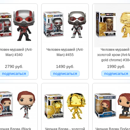
ловек-муравей (Ant-
Человек-муравей (Ant-
Человек-муравей 
Man) #340
Man) #455
золотой хром (Ant-
gold chrome) #38
2790 руб.
1490 руб.
1990 руб.
подписаться
подписаться
подписаться
ерная Вдова (Black
Черная Вдова - золотой
Черная Вдова Побе