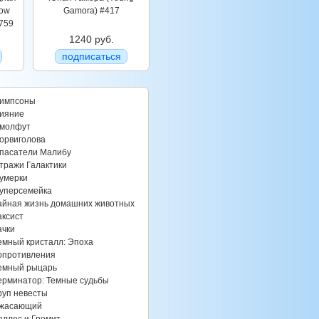
dow
Gamora) #417
#759
1240 руб.
подписаться
импсоны
ияние
молфут
орвиголова
пасатели Малибу
тражи Галактики
умерки
уперсемейка
айная жизнь домашних животных
аксист
ачки
емный кристалл: Эпоха
опротивления
емный рыцарь
ерминатор: Темные судьбы
руп невесты
жасающий