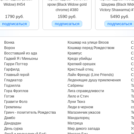
Widow) #454
хром (Black Widow gold
Шаурма (Black Wi
chrome) #380
Victory Shawarma) 
1790 руб.
1590 руб.
5490 руб.
подписаться
подписаться
подписаться
Вонка
Кошмар на улице Вязов
С
Ворон
Кошмар перед Рождеством
С
Восставший из ада
Крампус
С
Гадкий Я / Миньоны
Кредо убийцы
С
Гарри Поттер
Крепкий орешек
С
Гарфилд
Крестный отец
С
Главный герой
Лайн Френдс (Line Friends)
С
Гладиатор
Леденящие душу приключения
С
Годзилла
Сабрины
Т
Гора Фрэгглов
Лига справедливости
Т
Готэм
Лило и Стич
Т
Гравити Фолз
Луни Тюнз
Т
Гремлины
Люди в черном
с
Гринч - похититель Рождества
Магазинчик ужасов
Т
Дамбо
Мандалорец
Т
Дандадан
Матрица
Т
День сурка
Мир дикого запада
У