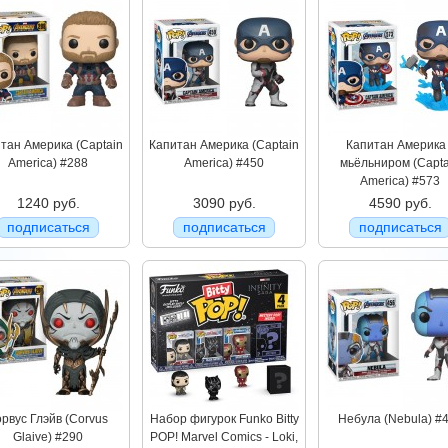
тан Америка (Captain
Капитан Америка (Captain
Капитан Америка
America) #288
America) #450
мьёльниром (Capta
America) #573
1240 руб.
3090 руб.
4590 руб.
подписаться
подписаться
подписаться
рвус Глэйв (Corvus
Набор фигурок Funko Bitty
Небула (Nebula) #
Glaive) #290
POP! Marvel Comics - Loki,