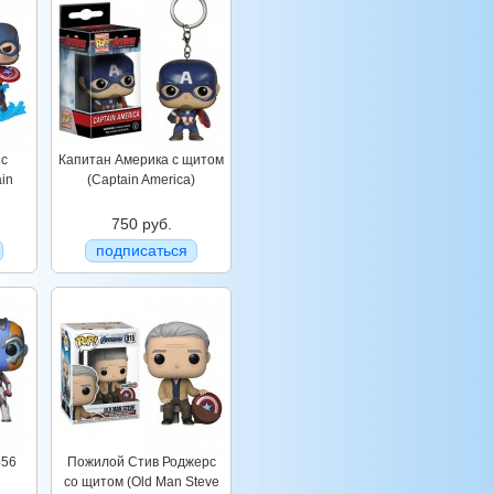
 с
Капитан Америка с щитом
in
(Captain America)
750 руб.
подписаться
456
Пожилой Стив Роджерс
со щитом (Old Man Steve