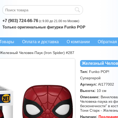
+7 (903) 724-66-76
(с 9.00 до 21.00 по Москве)
Только оригинальные фигурки Funko POP
Товары
Оплата и доставка
О компании
Обратная 
Железный Человек-Паук (Iron Spider) #287
Железный Человек
Тип:
Funko POP!
Супергерой
Артикул:
AI177002
Высота:
10 см
Описание:
Виниловая
Человека-паука из ф
бесконечности" в кос
Тони Старк - Железн
Наличие:
Последня