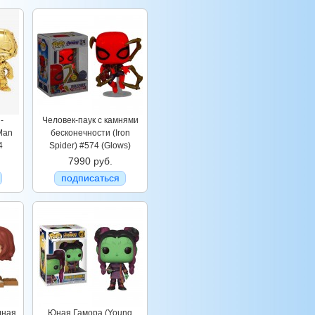
-
Человек-паук с камнями
Man
бесконечности (Iron
4
Spider) #574 (Glows)
7990 руб.
подписаться
дная
Юная Гамора (Young