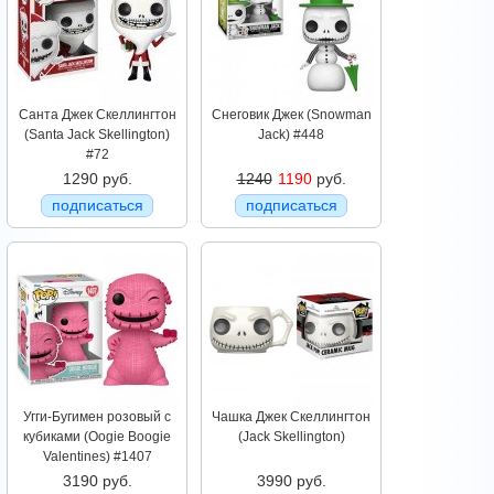
Санта Джек Скеллингтон
Снеговик Джек (Snowman
(Santa Jack Skellington)
Jack) #448
#72
1290 руб.
1240
1190
руб.
подписаться
подписаться
Угги-Бугимен розовый с
Чашка Джек Скеллингтон
кубиками (Oogie Boogie
(Jack Skellington)
Valentines) #1407
3190 руб.
3990 руб.