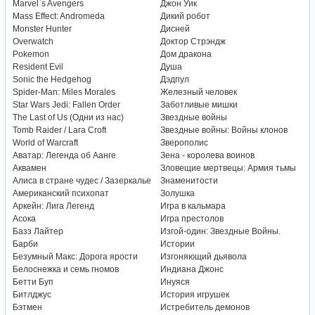
Marvel`s Avengers
Джон Уик
Mass Effect: Andromeda
Дикий робот
Monster Hunter
Дисней
Overwatch
Доктор Стрэндж
Pokemon
Дом дракона
Resident Evil
Душа
Sonic the Hedgehog
Дэдпул
Spider-Man: Miles Morales
Железный человек
Star Wars Jedi: Fallen Order
Заботливые мишки
The Last of Us (Одни из нас)
Звездные войны
Tomb Raider / Lara Croft
Звездные войны: Войны клонов
World of Warcraft
Зверополис
Аватар: Легенда об Аанге
Зена - королева воинов
Аквамен
Зловещие мертвецы: Армия тьмы
Алиса в стране чудес / Зазеркалье
Знаменитости
Американский психопат
Золушка
Аркейн: Лига Легенд
Игра в кальмара
Асока
Игра престолов
Базз Лайтер
Изгой-один: Звездные Войны.
Барби
Истории
Безумный Макс: Дорога ярости
Изгоняющий дьявола
Белоснежка и семь гномов
Индиана Джонс
Бетти Буп
Инуяся
Битлджус
История игрушек
Бэтмен
Истребитель демонов