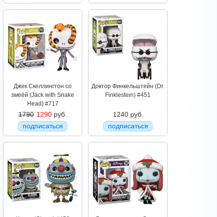
Джек Скеллингтон со
Доктор Финкельштейн (Dr.
змеёй (Jack with Snake
Finklestein) #451
Head) #717
1790
1290
руб.
1240 руб.
подписаться
подписаться