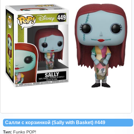
Салли с корзинкой (Sally with Basket) #449
Тип:
Funko POP!