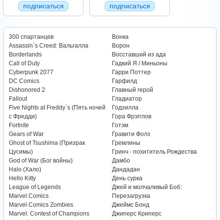
подписаться
подписаться
300 спартанцев
Вонка
Assassin`s Creed: Вальгалла
Ворон
Borderlands
Восставший из ада
Call of Duty
Гадкий Я / Миньоны
Cyberpunk 2077
Гарри Поттер
DC Comics
Гарфилд
Dishonored 2
Главный герой
Fallout
Гладиатор
Five Nights at Freddy`s (Пять ночей
Годзилла
с Фредди)
Гора Фрэгглов
Fortnite
Готэм
Gears of War
Гравити Фолз
Ghost of Tsushima (Призрак
Гремлины
Цусимы)
Гринч - похититель Рождества
God of War (Бог войны)
Дамбо
Halo (Хало)
Дандадан
Hello Kitty
День сурка
League of Legends
Джей и молчаливый Боб:
Marvel Comics
Перезагрузка
Marvel Comics Zombies
Джеймс Бонд
Marvel: Contest of Champions
Джиперс Криперс