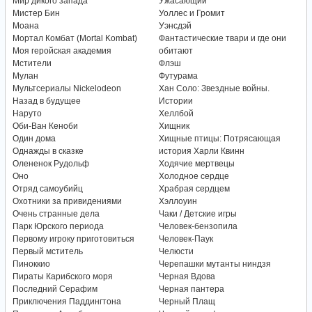
Мир дикого запада
Ужасающий
Мистер Бин
Уоллес и Громит
Моана
Уэнсдэй
Мортал Комбат (Mortal Kombat)
Фантастические твари и где они
Моя геройская академия
обитают
Мстители
Флэш
Мулан
Футурама
Мультсериалы Nickelodeon
Хан Соло: Звездные войны.
Назад в будущее
Истории
Наруто
Хеллбой
Оби-Ван Кеноби
Хищник
Один дома
Хищные птицы: Потрясающая
Однажды в сказке
история Харли Квинн
Олененок Рудольф
Ходячие мертвецы
Оно
Холодное сердце
Отряд самоубийц
Храбрая сердцем
Охотники за привидениями
Хэллоуин
Очень странные дела
Чаки / Детские игры
Парк Юрского периода
Человек-бензопила
Первому игроку приготовиться
Человек-Паук
Первый мститель
Челюсти
Пиноккио
Черепашки мутанты ниндзя
Пираты Карибского моря
Черная Вдова
Последний Серафим
Черная пантера
Приключения Паддингтона
Черный Плащ