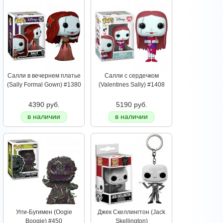
Салли в вечернем платье
Салли с сердечком
(Sally Formal Gown) #1380
(Valentines Sally) #1408
4390 руб.
5190 руб.
в наличии
в наличии
Угги-Бугимен (Oogie
Джек Скеллингтон (Jack
Boogie) #450
Skellington)