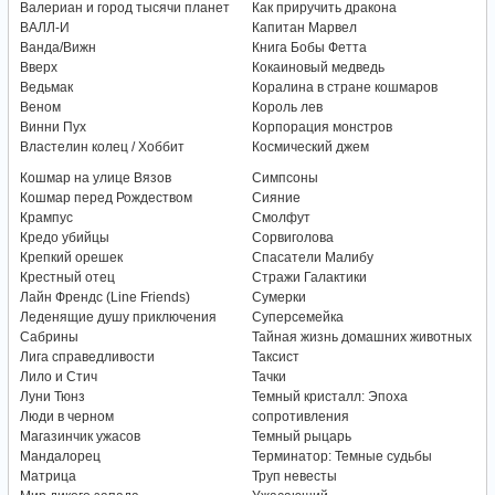
Валериан и город тысячи планет
Как приручить дракона
ВАЛЛ-И
Капитан Марвел
Ванда/Вижн
Книга Бобы Фетта
Вверх
Кокаиновый медведь
Ведьмак
Коралина в стране кошмаров
Веном
Король лев
Винни Пух
Корпорация монстров
Властелин колец / Хоббит
Космический джем
Кошмар на улице Вязов
Симпсоны
Кошмар перед Рождеством
Сияние
Крампус
Смолфут
Кредо убийцы
Сорвиголова
Крепкий орешек
Спасатели Малибу
Крестный отец
Стражи Галактики
Лайн Френдс (Line Friends)
Сумерки
Леденящие душу приключения
Суперсемейка
Сабрины
Тайная жизнь домашних животных
Лига справедливости
Таксист
Лило и Стич
Тачки
Луни Тюнз
Темный кристалл: Эпоха
Люди в черном
сопротивления
Магазинчик ужасов
Темный рыцарь
Мандалорец
Терминатор: Темные судьбы
Матрица
Труп невесты