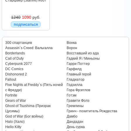
Старфаер (Starfire) #607
1240
1090
руб.
подписаться
300 спартанцев
Вонка
Assassin`s Creed: Вальгалла
Ворон
Borderlands
Восставший из ада
Call of Duty
Гадкий Я / Миньоны
Cyberpunk 2077
Гарри Поттер
DC Comics
Гарфилд
Dishonored 2
Главный герой
Fallout
Гладиатор
Five Nights at Freddy`s (Пять ночей
Годзилла
с Фредди)
Гора Фрэгглов
Fortnite
Готэм
Gears of War
Гравити Фолз
Ghost of Tsushima (Призрак
Гремлины
Цусимы)
Гринч - похититель Рождества
God of War (Бог войны)
Дамбо
Halo (Хало)
Дандадан
Hello Kitty
День сурка