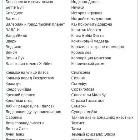
Белоснежка и семь гномов
Индиана Джонс
Бетти Буп
Инуяся
Битлджус
История игрушек
Бэтмен
Истребитель демонов
Валериан и город тысячи планет
Как приручить дракона
ВАЛЛ-И
Капитан Марвел
Ванда/Вижн
Книга Бобы Фетта
Вверх
Кокаиновый медведь
Ведьмак
Коралина в стране кошмаров
Веном
Король лев
Винни Пух
Корпорация монстров
Властелин колец / Хоббит
Космический джем
Кошмар на улице Вязов
Симпсоны
Кошмар перед Рождеством
Сияние
Крампус
Смолфут
Кредо убийцы
Сорвиголова
Крепкий орешек
Спасатели Малибу
Крестный отец
Стражи Галактики
Лайн Френдс (Line Friends)
Сумерки
Леденящие душу приключения
Суперсемейка
Сабрины
Тайная жизнь домашних животных
Лига справедливости
Таксист
Лило и Стич
Тачки
Луни Тюнз
Темный кристалл: Эпоха