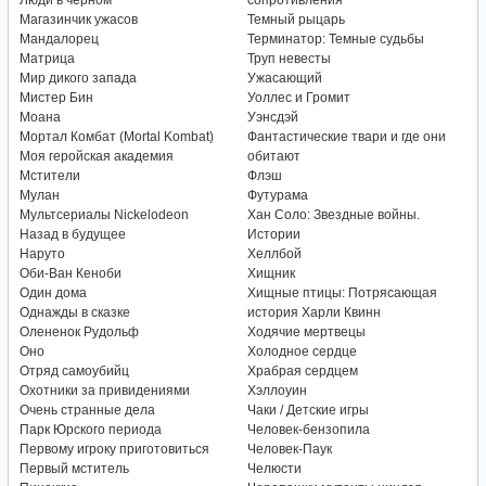
Люди в черном
сопротивления
Магазинчик ужасов
Темный рыцарь
Мандалорец
Терминатор: Темные судьбы
Матрица
Труп невесты
Мир дикого запада
Ужасающий
Мистер Бин
Уоллес и Громит
Моана
Уэнсдэй
Мортал Комбат (Mortal Kombat)
Фантастические твари и где они
Моя геройская академия
обитают
Мстители
Флэш
Мулан
Футурама
Мультсериалы Nickelodeon
Хан Соло: Звездные войны.
Назад в будущее
Истории
Наруто
Хеллбой
Оби-Ван Кеноби
Хищник
Один дома
Хищные птицы: Потрясающая
Однажды в сказке
история Харли Квинн
Олененок Рудольф
Ходячие мертвецы
Оно
Холодное сердце
Отряд самоубийц
Храбрая сердцем
Охотники за привидениями
Хэллоуин
Очень странные дела
Чаки / Детские игры
Парк Юрского периода
Человек-бензопила
Первому игроку приготовиться
Человек-Паук
Первый мститель
Челюсти