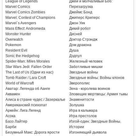
League of Legends
Джей и молчаливый Боб:
Marvel Comics
Перезагрузка
Marvel Comics Zombies
Джеймс Бонд
Marvel: Contest of Champions
Джиперс Криперс
Marvel`s Avengers
Джон Уик
Mass Effect: Andromeda
Дикий робот
Monster Hunter
Дисней
Overwatch
Доктор Стрэндж
Pokemon
Дом дракона
Resident Evil
Душа
Sonic the Hedgehog
Дэдпул
Spider-Man: Miles Morales
Железный человек
Star Wars Jedi: Fallen Order
Заботливые мишки
The Last of Us (Одни из нас)
Звездные войны
Tomb Raider / Lara Croft
Звездные войны: Войны клонов
World of Warcraft
Зверополис
Аватар: Легенда об Аанге
Зена - королева воинов
Аквамен
Зловещие мертвецы: Армия тьмы
Алиса в стране чудес / Зазеркалье
Знаменитости
Американский психопат
Золушка
Аркейн: Лига Легенд
Игра в кальмара
Асока
Игра престолов
Базз Лайтер
Изгой-один: Звездные Войны.
Барби
Истории
Безумный Макс: Дорога ярости
Изгоняющий дьявола