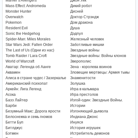
Marvel`s Avengers
Джон Уик
Mass Effect: Andromeda
Дикий робот
Monster Hunter
Дисней
Overwatch
Доктор Стрэндж
Pokemon
Дом дракона
Resident Evil
Душа
Sonic the Hedgehog
Дэдпул
Spider-Man: Miles Morales
Железный человек
Star Wars Jedi: Fallen Order
Заботливые мишки
The Last of Us (Одни из нас)
Звездные войны
Tomb Raider / Lara Croft
Звездные войны: Войны клонов
World of Warcraft
Зверополис
Аватар: Легенда об Аанге
Зена - королева воинов
Аквамен
Зловещие мертвецы: Армия тьмы
Алиса в стране чудес / Зазеркалье
Знаменитости
Американский психопат
Золушка
Аркейн: Лига Легенд
Игра в кальмара
Асока
Игра престолов
Базз Лайтер
Изгой-один: Звездные Войны.
Барби
Истории
Безумный Макс: Дорога ярости
Изгоняющий дьявола
Белоснежка и семь гномов
Индиана Джонс
Бетти Буп
Инуяся
Битлджус
История игрушек
Бэтмен
Истребитель демонов