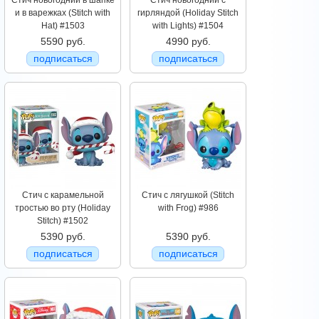
Стич новогодний в шапке
Стич новогодний с
и в варежках (Stitch with
гирляндой (Holiday Stitch
Hat) #1503
with Lights) #1504
5590 руб.
4990 руб.
подписаться
подписаться
Стич с карамельной
Стич с лягушкой (Stitch
тростью во рту (Holiday
with Frog) #986
Stitch) #1502
5390 руб.
5390 руб.
подписаться
подписаться