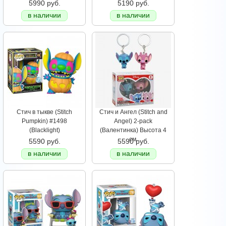
5990 руб.
5190 руб.
в наличии
в наличии
Стич в тыкве (Stitch
Стич и Ангел (Stitch and
Pumpkin) #1498
Angel) 2-pack
(Blacklight)
(Валентинка) Высота 4
см.
5590 руб.
5590 руб.
в наличии
в наличии