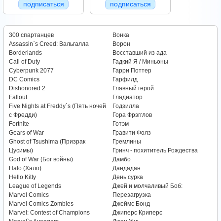
подписаться
подписаться
300 спартанцев
Вонка
Assassin`s Creed: Вальгалла
Ворон
Borderlands
Восставший из ада
Call of Duty
Гадкий Я / Миньоны
Cyberpunk 2077
Гарри Поттер
DC Comics
Гарфилд
Dishonored 2
Главный герой
Fallout
Гладиатор
Five Nights at Freddy`s (Пять ночей
Годзилла
с Фредди)
Гора Фрэгглов
Fortnite
Готэм
Gears of War
Гравити Фолз
Ghost of Tsushima (Призрак
Гремлины
Цусимы)
Гринч - похититель Рождества
God of War (Бог войны)
Дамбо
Halo (Хало)
Дандадан
Hello Kitty
День сурка
League of Legends
Джей и молчаливый Боб:
Marvel Comics
Перезагрузка
Marvel Comics Zombies
Джеймс Бонд
Marvel: Contest of Champions
Джиперс Криперс