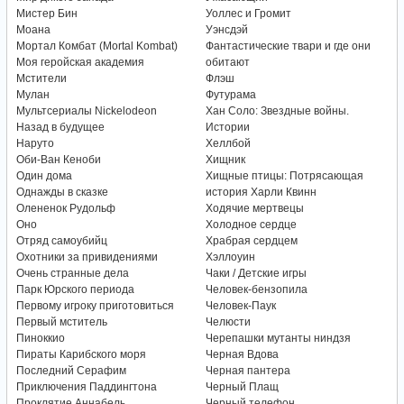
Мистер Бин
Уоллес и Громит
Моана
Уэнсдэй
Мортал Комбат (Mortal Kombat)
Фантастические твари и где они
Моя геройская академия
обитают
Мстители
Флэш
Мулан
Футурама
Мультсериалы Nickelodeon
Хан Соло: Звездные войны.
Назад в будущее
Истории
Наруто
Хеллбой
Оби-Ван Кеноби
Хищник
Один дома
Хищные птицы: Потрясающая
Однажды в сказке
история Харли Квинн
Олененок Рудольф
Ходячие мертвецы
Оно
Холодное сердце
Отряд самоубийц
Храбрая сердцем
Охотники за привидениями
Хэллоуин
Очень странные дела
Чаки / Детские игры
Парк Юрского периода
Человек-бензопила
Первому игроку приготовиться
Человек-Паук
Первый мститель
Челюсти
Пиноккио
Черепашки мутанты ниндзя
Пираты Карибского моря
Черная Вдова
Последний Серафим
Черная пантера
Приключения Паддингтона
Черный Плащ
Проклятие Аннабель
Черный телефон