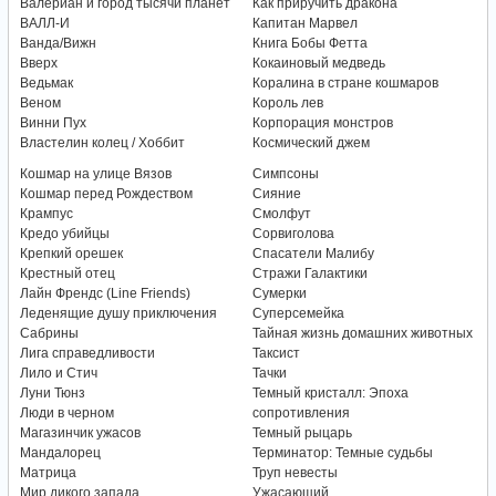
Валериан и город тысячи планет
Как приручить дракона
ВАЛЛ-И
Капитан Марвел
Ванда/Вижн
Книга Бобы Фетта
Вверх
Кокаиновый медведь
Ведьмак
Коралина в стране кошмаров
Веном
Король лев
Винни Пух
Корпорация монстров
Властелин колец / Хоббит
Космический джем
Кошмар на улице Вязов
Симпсоны
Кошмар перед Рождеством
Сияние
Крампус
Смолфут
Кредо убийцы
Сорвиголова
Крепкий орешек
Спасатели Малибу
Крестный отец
Стражи Галактики
Лайн Френдс (Line Friends)
Сумерки
Леденящие душу приключения
Суперсемейка
Сабрины
Тайная жизнь домашних животных
Лига справедливости
Таксист
Лило и Стич
Тачки
Луни Тюнз
Темный кристалл: Эпоха
Люди в черном
сопротивления
Магазинчик ужасов
Темный рыцарь
Мандалорец
Терминатор: Темные судьбы
Матрица
Труп невесты
Мир дикого запада
Ужасающий