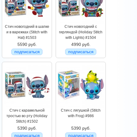
Стич новогодний в шапке
Стич новогодний с
и в варежках (Stitch with
гирляндой (Holiday Stitch
Hat) #1503
with Lights) #1504
5590 руб.
4990 руб.
подписаться
подписаться
Стич с карамельной
Стич с лягушкой (Stitch
тростью во рту (Holiday
with Frog) #986
Stitch) #1502
5390 руб.
5390 руб.
подписаться
подписаться