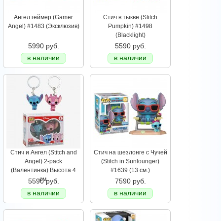
Ангел геймер (Gamer
Стич в тыкве (Stitch
Angel) #1483 (Эксклюзив)
Pumpkin) #1498
(Blacklight)
5990 руб.
5590 руб.
в наличии
в наличии
Стич и Ангел (Stitch and
Стич на шезлонге с Чучей
Angel) 2-pack
(Stitch in Sunlounger)
(Валентинка) Высота 4
#1639 (13 см.)
см.
5590 руб.
7590 руб.
в наличии
в наличии