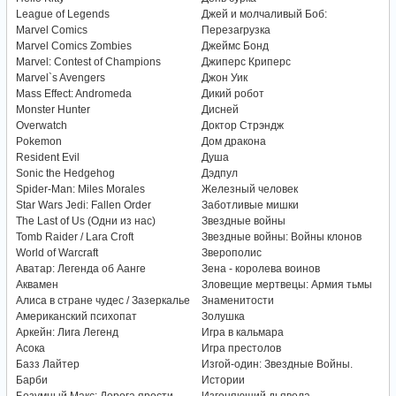
League of Legends
Джей и молчаливый Боб:
Marvel Comics
Перезагрузка
Marvel Comics Zombies
Джеймс Бонд
Marvel: Contest of Champions
Джиперс Криперс
Marvel`s Avengers
Джон Уик
Mass Effect: Andromeda
Дикий робот
Monster Hunter
Дисней
Overwatch
Доктор Стрэндж
Pokemon
Дом дракона
Resident Evil
Душа
Sonic the Hedgehog
Дэдпул
Spider-Man: Miles Morales
Железный человек
Star Wars Jedi: Fallen Order
Заботливые мишки
The Last of Us (Одни из нас)
Звездные войны
Tomb Raider / Lara Croft
Звездные войны: Войны клонов
World of Warcraft
Зверополис
Аватар: Легенда об Аанге
Зена - королева воинов
Аквамен
Зловещие мертвецы: Армия тьмы
Алиса в стране чудес / Зазеркалье
Знаменитости
Американский психопат
Золушка
Аркейн: Лига Легенд
Игра в кальмара
Асока
Игра престолов
Базз Лайтер
Изгой-один: Звездные Войны.
Барби
Истории