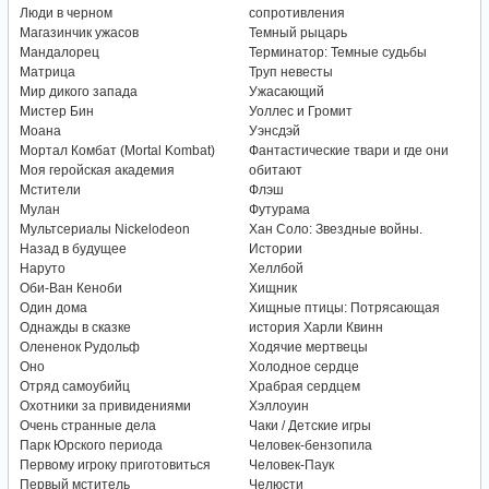
Люди в черном
сопротивления
Магазинчик ужасов
Темный рыцарь
Мандалорец
Терминатор: Темные судьбы
Матрица
Труп невесты
Мир дикого запада
Ужасающий
Мистер Бин
Уоллес и Громит
Моана
Уэнсдэй
Мортал Комбат (Mortal Kombat)
Фантастические твари и где они
Моя геройская академия
обитают
Мстители
Флэш
Мулан
Футурама
Мультсериалы Nickelodeon
Хан Соло: Звездные войны.
Назад в будущее
Истории
Наруто
Хеллбой
Оби-Ван Кеноби
Хищник
Один дома
Хищные птицы: Потрясающая
Однажды в сказке
история Харли Квинн
Олененок Рудольф
Ходячие мертвецы
Оно
Холодное сердце
Отряд самоубийц
Храбрая сердцем
Охотники за привидениями
Хэллоуин
Очень странные дела
Чаки / Детские игры
Парк Юрского периода
Человек-бензопила
Первому игроку приготовиться
Человек-Паук
Первый мститель
Челюсти