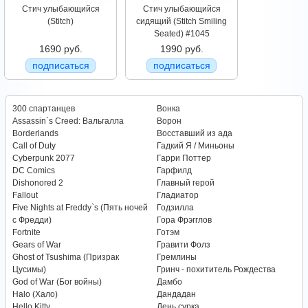
Стич улыбающийся
Стич улыбающийся
(Stitch)
сидящий (Stitch Smiling
Seated) #1045
1690 руб.
1990 руб.
подписаться
подписаться
300 спартанцев
Вонка
Assassin`s Creed: Вальгалла
Ворон
Borderlands
Восставший из ада
Call of Duty
Гадкий Я / Миньоны
Cyberpunk 2077
Гарри Поттер
DC Comics
Гарфилд
Dishonored 2
Главный герой
Fallout
Гладиатор
Five Nights at Freddy`s (Пять ночей
Годзилла
с Фредди)
Гора Фрэгглов
Fortnite
Готэм
Gears of War
Гравити Фолз
Ghost of Tsushima (Призрак
Гремлины
Цусимы)
Гринч - похититель Рождества
God of War (Бог войны)
Дамбо
Halo (Хало)
Дандадан
Hello Kitty
День сурка