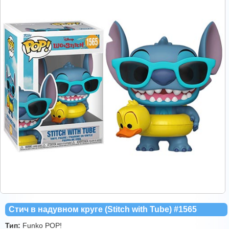
Стич в надувном круге (Stitch with Tube) #1565
Тип:
Funko POP!