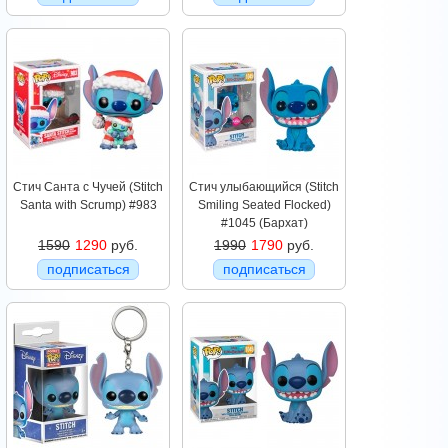
Стич Санта с Чучей (Stitch
Стич улыбающийся (Stitch
Santa with Scrump) #983
Smiling Seated Flocked)
#1045 (Бархат)
1590
1290
руб.
1990
1790
руб.
подписаться
подписаться