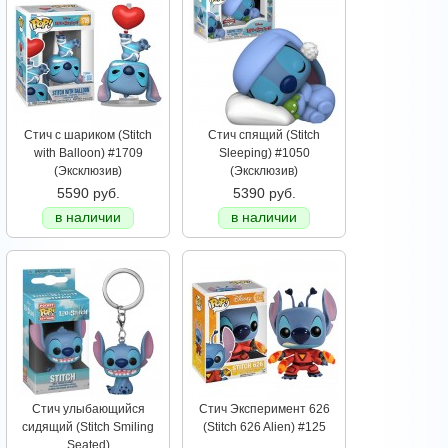
Стич с шариком (Stitch
Стич спящий (Stitch
with Balloon) #1709
Sleeping) #1050
(Эксклюзив)
(Эксклюзив)
5590 руб.
5390 руб.
в наличии
в наличии
Стич улыбающийся
Стич Эксперимент 626
сидящий (Stitch Smiling
(Stitch 626 Alien) #125
Seated)