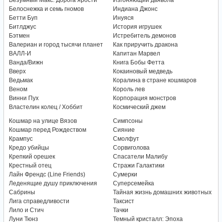
Безумный Макс: Дорога ярости
Изгоняющий дьявола
Белоснежка и семь гномов
Индиана Джонс
Бетти Буп
Инуяся
Битлджус
История игрушек
Бэтмен
Истребитель демонов
Валериан и город тысячи планет
Как приручить дракона
ВАЛЛ-И
Капитан Марвел
Ванда/Вижн
Книга Бобы Фетта
Вверх
Кокаиновый медведь
Ведьмак
Коралина в стране кошмаров
Веном
Король лев
Винни Пух
Корпорация монстров
Властелин колец / Хоббит
Космический джем
Кошмар на улице Вязов
Симпсоны
Кошмар перед Рождеством
Сияние
Крампус
Смолфут
Кредо убийцы
Сорвиголова
Крепкий орешек
Спасатели Малибу
Крестный отец
Стражи Галактики
Лайн Френдс (Line Friends)
Сумерки
Леденящие душу приключения
Суперсемейка
Сабрины
Тайная жизнь домашних животных
Лига справедливости
Таксист
Лило и Стич
Тачки
Луни Тюнз
Темный кристалл: Эпоха