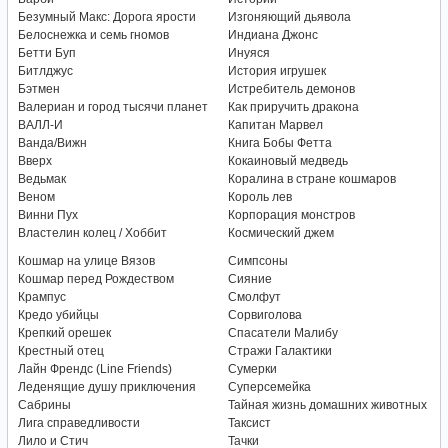
Безумный Макс: Дорога ярости
Изгоняющий дьявола
Белоснежка и семь гномов
Индиана Джонс
Бетти Буп
Инуяся
Битлджус
История игрушек
Бэтмен
Истребитель демонов
Валериан и город тысячи планет
Как приручить дракона
ВАЛЛ-И
Капитан Марвел
Ванда/Вижн
Книга Бобы Фетта
Вверх
Кокаиновый медведь
Ведьмак
Коралина в стране кошмаров
Веном
Король лев
Винни Пух
Корпорация монстров
Властелин колец / Хоббит
Космический джем
Кошмар на улице Вязов
Симпсоны
Кошмар перед Рождеством
Сияние
Крампус
Смолфут
Кредо убийцы
Сорвиголова
Крепкий орешек
Спасатели Малибу
Крестный отец
Стражи Галактики
Лайн Френдс (Line Friends)
Сумерки
Леденящие душу приключения
Суперсемейка
Сабрины
Тайная жизнь домашних животных
Лига справедливости
Таксист
Лило и Стич
Тачки