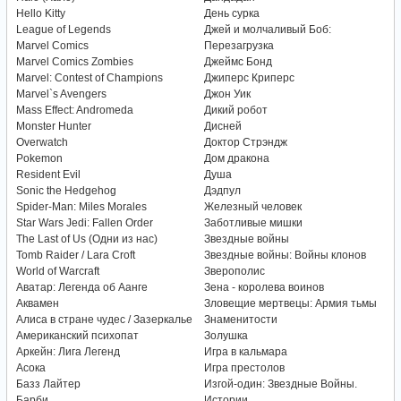
Hello Kitty
День сурка
League of Legends
Джей и молчаливый Боб:
Marvel Comics
Перезагрузка
Marvel Comics Zombies
Джеймс Бонд
Marvel: Contest of Champions
Джиперс Криперс
Marvel`s Avengers
Джон Уик
Mass Effect: Andromeda
Дикий робот
Monster Hunter
Дисней
Overwatch
Доктор Стрэндж
Pokemon
Дом дракона
Resident Evil
Душа
Sonic the Hedgehog
Дэдпул
Spider-Man: Miles Morales
Железный человек
Star Wars Jedi: Fallen Order
Заботливые мишки
The Last of Us (Одни из нас)
Звездные войны
Tomb Raider / Lara Croft
Звездные войны: Войны клонов
World of Warcraft
Зверополис
Аватар: Легенда об Аанге
Зена - королева воинов
Аквамен
Зловещие мертвецы: Армия тьмы
Алиса в стране чудес / Зазеркалье
Знаменитости
Американский психопат
Золушка
Аркейн: Лига Легенд
Игра в кальмара
Асока
Игра престолов
Базз Лайтер
Изгой-один: Звездные Войны.
Барби
Истории