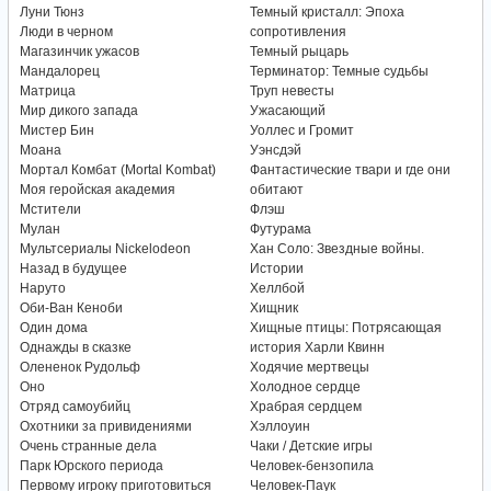
Луни Тюнз
Темный кристалл: Эпоха
Люди в черном
сопротивления
Магазинчик ужасов
Темный рыцарь
Мандалорец
Терминатор: Темные судьбы
Матрица
Труп невесты
Мир дикого запада
Ужасающий
Мистер Бин
Уоллес и Громит
Моана
Уэнсдэй
Мортал Комбат (Mortal Kombat)
Фантастические твари и где они
Моя геройская академия
обитают
Мстители
Флэш
Мулан
Футурама
Мультсериалы Nickelodeon
Хан Соло: Звездные войны.
Назад в будущее
Истории
Наруто
Хеллбой
Оби-Ван Кеноби
Хищник
Один дома
Хищные птицы: Потрясающая
Однажды в сказке
история Харли Квинн
Олененок Рудольф
Ходячие мертвецы
Оно
Холодное сердце
Отряд самоубийц
Храбрая сердцем
Охотники за привидениями
Хэллоуин
Очень странные дела
Чаки / Детские игры
Парк Юрского периода
Человек-бензопила
Первому игроку приготовиться
Человек-Паук