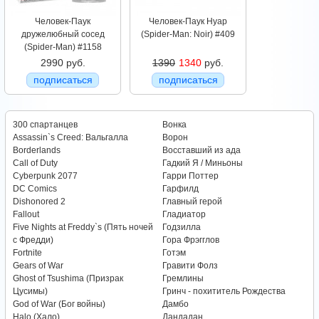
Человек-Паук
Человек-Паук Нуар
дружелюбный сосед
(Spider-Man: Noir) #409
(Spider-Man) #1158
2990 руб.
1390
1340
руб.
подписаться
подписаться
300 спартанцев
Вонка
Assassin`s Creed: Вальгалла
Ворон
Borderlands
Восставший из ада
Call of Duty
Гадкий Я / Миньоны
Cyberpunk 2077
Гарри Поттер
DC Comics
Гарфилд
Dishonored 2
Главный герой
Fallout
Гладиатор
Five Nights at Freddy`s (Пять ночей
Годзилла
с Фредди)
Гора Фрэгглов
Fortnite
Готэм
Gears of War
Гравити Фолз
Ghost of Tsushima (Призрак
Гремлины
Цусимы)
Гринч - похититель Рождества
God of War (Бог войны)
Дамбо
Halo (Хало)
Дандадан