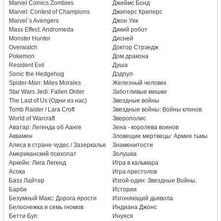
Marvel Comics Zombies
Джеймс Бонд
Marvel: Contest of Champions
Джиперс Криперс
Marvel`s Avengers
Джон Уик
Mass Effect: Andromeda
Дикий робот
Monster Hunter
Дисней
Overwatch
Доктор Стрэндж
Pokemon
Дом дракона
Resident Evil
Душа
Sonic the Hedgehog
Дэдпул
Spider-Man: Miles Morales
Железный человек
Star Wars Jedi: Fallen Order
Заботливые мишки
The Last of Us (Одни из нас)
Звездные войны
Tomb Raider / Lara Croft
Звездные войны: Войны клонов
World of Warcraft
Зверополис
Аватар: Легенда об Аанге
Зена - королева воинов
Аквамен
Зловещие мертвецы: Армия тьмы
Алиса в стране чудес / Зазеркалье
Знаменитости
Американский психопат
Золушка
Аркейн: Лига Легенд
Игра в кальмара
Асока
Игра престолов
Базз Лайтер
Изгой-один: Звездные Войны.
Барби
Истории
Безумный Макс: Дорога ярости
Изгоняющий дьявола
Белоснежка и семь гномов
Индиана Джонс
Бетти Буп
Инуяся