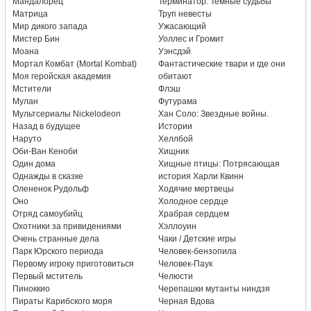
Мандалорец
Терминатор: Темные судьбы
Матрица
Труп невесты
Мир дикого запада
Ужасающий
Мистер Бин
Уоллес и Громит
Моана
Уэнсдэй
Мортал Комбат (Mortal Kombat)
Фантастические твари и где они
Моя геройская академия
обитают
Мстители
Флэш
Мулан
Футурама
Мультсериалы Nickelodeon
Хан Соло: Звездные войны.
Назад в будущее
Истории
Наруто
Хеллбой
Оби-Ван Кеноби
Хищник
Один дома
Хищные птицы: Потрясающая
Однажды в сказке
история Харли Квинн
Олененок Рудольф
Ходячие мертвецы
Оно
Холодное сердце
Отряд самоубийц
Храбрая сердцем
Охотники за привидениями
Хэллоуин
Очень странные дела
Чаки / Детские игры
Парк Юрского периода
Человек-бензопила
Первому игроку приготовиться
Человек-Паук
Первый мститель
Челюсти
Пиноккио
Черепашки мутанты ниндзя
Пираты Карибского моря
Черная Вдова