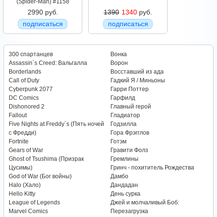
(Spider-Man) #1158
2990 руб.
1390
1340
руб.
подписаться
подписаться
300 спартанцев
Вонка
Assassin`s Creed: Вальгалла
Ворон
Borderlands
Восставший из ада
Call of Duty
Гадкий Я / Миньоны
Cyberpunk 2077
Гарри Поттер
DC Comics
Гарфилд
Dishonored 2
Главный герой
Fallout
Гладиатор
Five Nights at Freddy`s (Пять ночей
Годзилла
с Фредди)
Гора Фрэгглов
Fortnite
Готэм
Gears of War
Гравити Фолз
Ghost of Tsushima (Призрак
Гремлины
Цусимы)
Гринч - похититель Рождества
God of War (Бог войны)
Дамбо
Halo (Хало)
Дандадан
Hello Kitty
День сурка
League of Legends
Джей и молчаливый Боб:
Marvel Comics
Перезагрузка