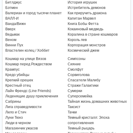
Битлджус
История игрушек
Бэтмен
Истребитель демонов
Валериан и город тысячи планет
Как приручить дракона
ВАЛЛ-И
Капитан Марвел
Ванда/Вижн
Книга Бобы Фетта
Вверх
Кокаиновый медведь
Ведьмак
Коралина в стране кошмаров
Веном
Король лев
Винни Пух
Корпорация монстров
Властелин колец / Хоббит
Космический джем
Кошмар на улице Вязов
Симпсоны
Кошмар перед Рождеством
Сияние
Крампус
Смолфут
Кредо убийцы
Сорвиголова
Крепкий орешек
Спасатели Малибу
Крестный отец
Стражи Галактики
Лайн Френдс (Line Friends)
Сумерки
Леденящие душу приключения
Суперсемейка
Сабрины
Тайная жизнь домашних животных
Лига справедливости
Таксист
Лило и Стич
Тачки
Луни Тюнз
Темный кристалл: Эпоха
Люди в черном
сопротивления
Магазинчик ужасов
Темный рыцарь