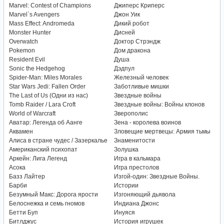
Marvel: Contest of Champions
Джиперс Криперс
Marvel`s Avengers
Джон Уик
Mass Effect: Andromeda
Дикий робот
Monster Hunter
Дисней
Overwatch
Доктор Стрэндж
Pokemon
Дом дракона
Resident Evil
Душа
Sonic the Hedgehog
Дэдпул
Spider-Man: Miles Morales
Железный человек
Star Wars Jedi: Fallen Order
Заботливые мишки
The Last of Us (Одни из нас)
Звездные войны
Tomb Raider / Lara Croft
Звездные войны: Войны клонов
World of Warcraft
Зверополис
Аватар: Легенда об Аанге
Зена - королева воинов
Аквамен
Зловещие мертвецы: Армия тьмы
Алиса в стране чудес / Зазеркалье
Знаменитости
Американский психопат
Золушка
Аркейн: Лига Легенд
Игра в кальмара
Асока
Игра престолов
Базз Лайтер
Изгой-один: Звездные Войны.
Барби
Истории
Безумный Макс: Дорога ярости
Изгоняющий дьявола
Белоснежка и семь гномов
Индиана Джонс
Бетти Буп
Инуяся
Битлджус
История игрушек