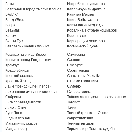
Бэтмен
Истребитель демонов
Валериан и город тысячи планет
Как приручить дракона
ВАЛЛ-И
Капитан Марвел
Ванда/Вижн
Книга Бобы Фетта
Вверх
Кокаиновый медведь
Ведьмак
Коралина в стране кошмаров
Веном
Король лев
Винни Пух
Корпорация монстров
Властелин колец / Хоббит
Космический джем
Кошмар на улице Вязов
Симпсоны
Кошмар перед Рождеством
Сияние
Крампус
Смолфут
Кредо убийцы
Сорвиголова
Крепкий орешек
Спасатели Малибу
Крестный отец
Стражи Галактики
Лайн Френдс (Line Friends)
Сумерки
Леденящие душу приключения
Суперсемейка
Сабрины
Тайная жизнь домашних животных
Лига справедливости
Таксист
Лило и Стич
Тачки
Луни Тюнз
Темный кристалл: Эпоха
Люди в черном
сопротивления
Магазинчик ужасов
Темный рыцарь
Мандалорец
Терминатор: Темные судьбы