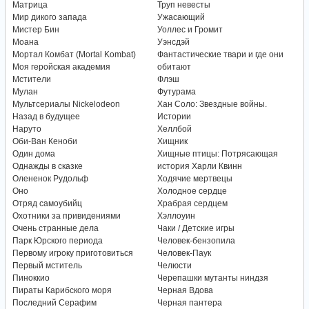
Матрица
Труп невесты
Мир дикого запада
Ужасающий
Мистер Бин
Уоллес и Громит
Моана
Уэнсдэй
Мортал Комбат (Mortal Kombat)
Фантастические твари и где они
Моя геройская академия
обитают
Мстители
Флэш
Мулан
Футурама
Мультсериалы Nickelodeon
Хан Соло: Звездные войны.
Назад в будущее
Истории
Наруто
Хеллбой
Оби-Ван Кеноби
Хищник
Один дома
Хищные птицы: Потрясающая
Однажды в сказке
история Харли Квинн
Олененок Рудольф
Ходячие мертвецы
Оно
Холодное сердце
Отряд самоубийц
Храбрая сердцем
Охотники за привидениями
Хэллоуин
Очень странные дела
Чаки / Детские игры
Парк Юрского периода
Человек-бензопила
Первому игроку приготовиться
Человек-Паук
Первый мститель
Челюсти
Пиноккио
Черепашки мутанты ниндзя
Пираты Карибского моря
Черная Вдова
Последний Серафим
Черная пантера