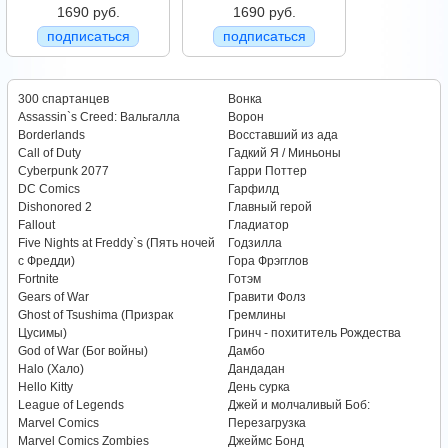
1690 руб.
1690 руб.
подписаться
подписаться
300 спартанцев
Вонка
Assassin`s Creed: Вальгалла
Ворон
Borderlands
Восставший из ада
Call of Duty
Гадкий Я / Миньоны
Cyberpunk 2077
Гарри Поттер
DC Comics
Гарфилд
Dishonored 2
Главный герой
Fallout
Гладиатор
Five Nights at Freddy`s (Пять ночей
Годзилла
с Фредди)
Гора Фрэгглов
Fortnite
Готэм
Gears of War
Гравити Фолз
Ghost of Tsushima (Призрак
Гремлины
Цусимы)
Гринч - похититель Рождества
God of War (Бог войны)
Дамбо
Halo (Хало)
Дандадан
Hello Kitty
День сурка
League of Legends
Джей и молчаливый Боб:
Marvel Comics
Перезагрузка
Marvel Comics Zombies
Джеймс Бонд