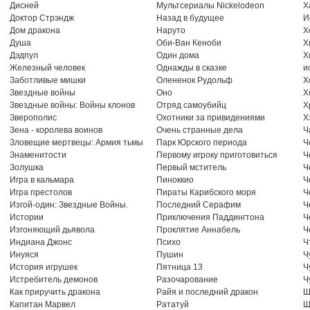
Дисней
Мультсериалы Nickelodeon
Х
Доктор Стрэндж
Назад в будущее
И
Дом дракона
Наруто
Х
Душа
Оби-Ван Кеноби
Х
Дэдпул
Один дома
Х
Железный человек
Однажды в сказке
и
Заботливые мишки
Олененок Рудольф
Х
Звездные войны
Оно
Х
Звездные войны: Войны клонов
Отряд самоубийц
Х
Зверополис
Охотники за привидениями
Х
Зена - королева воинов
Очень странные дела
Ч
Зловещие мертвецы: Армия тьмы
Парк Юрского периода
Ч
Знаменитости
Первому игроку приготовиться
Ч
Золушка
Первый мститель
Ч
Игра в кальмара
Пиноккио
Ч
Игра престолов
Пираты Карибского моря
Ч
Изгой-один: Звездные Войны.
Последний Серафим
Ч
Истории
Приключения Паддингтона
Ч
Изгоняющий дьявола
Проклятие Аннабель
Ч
Индиана Джонс
Психо
Ч
Инуяся
Пушин
Ч
История игрушек
Пятница 13
Ч
Истребитель демонов
Разочарование
Ч
Как приручить дракона
Райя и последний дракон
Ш
Капитан Марвел
Рататуй
Ш