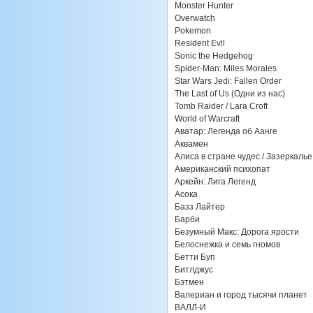
Monster Hunter
Overwatch
Pokemon
Resident Evil
Sonic the Hedgehog
Spider-Man: Miles Morales
Star Wars Jedi: Fallen Order
The Last of Us (Одни из нас)
Tomb Raider / Lara Croft
World of Warcraft
Аватар: Легенда об Аанге
Аквамен
Алиса в стране чудес / Зазеркалье
Американский психопат
Аркейн: Лига Легенд
Асока
Базз Лайтер
Барби
Безумный Макс: Дорога ярости
Белоснежка и семь гномов
Бетти Буп
Битлджус
Бэтмен
Валериан и город тысячи планет
ВАЛЛ-И