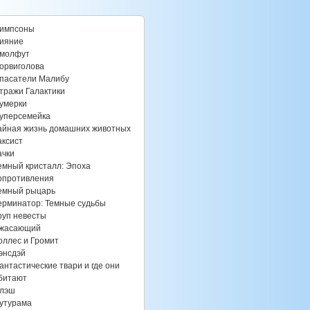
импсоны
ияние
молфут
орвиголова
пасатели Малибу
тражи Галактики
умерки
уперсемейка
айная жизнь домашних животных
аксист
ачки
емный кристалл: Эпоха
опротивления
емный рыцарь
ерминатор: Темные судьбы
руп невесты
жасающий
оллес и Громит
энсдэй
антастические твари и где они
битают
лэш
утурама