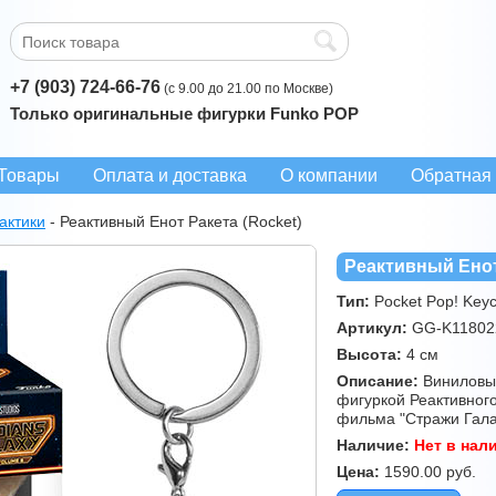
+7 (903) 724-66-76
(с 9.00 до 21.00 по Москве)
Только оригинальные фигурки Funko POP
Товары
Оплата и доставка
О компании
Обратная 
актики
-
Реактивный Енот Ракета (Rocket)
Реактивный Енот
Тип:
Pocket Pop! Keyc
Артикул:
GG-K11802
Высота:
4 см
Описание:
Виниловый
фигуркой Реактивного
фильма "Стражи Галак
Наличие:
Нет в нал
Цена:
1590.00
руб.