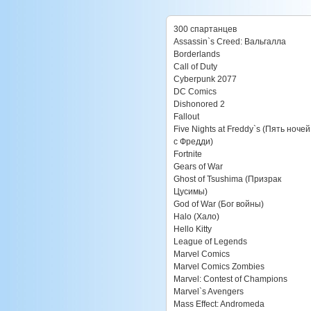
300 спартанцев
Assassin`s Creed: Вальгалла
Borderlands
Call of Duty
Cyberpunk 2077
DC Comics
Dishonored 2
Fallout
Five Nights at Freddy`s (Пять ночей
с Фредди)
Fortnite
Gears of War
Ghost of Tsushima (Призрак
Цусимы)
God of War (Бог войны)
Halo (Хало)
Hello Kitty
League of Legends
Marvel Comics
Marvel Comics Zombies
Marvel: Contest of Champions
Marvel`s Avengers
Mass Effect: Andromeda