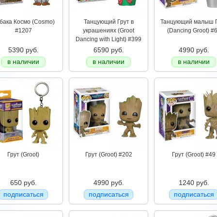
бака Космо (Cosmo)
Танцующий Грут в
Танцующий малыш 
#1207
украшениях (Groot
(Dancing Groot) #
Dancing with Light) #399
5390 руб.
6590 руб.
4990 руб.
в наличии
в наличии
в наличии
Грут (Groot)
Грут (Groot) #202
Грут (Groot) #49
650 руб.
4990 руб.
1240 руб.
подписаться
подписаться
подписаться