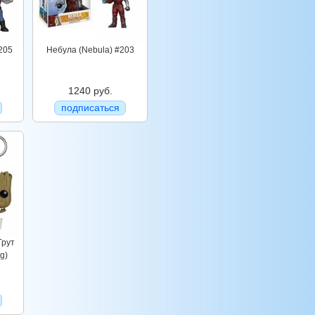
205
Небула (Nebula) #203
1240 руб.
подписаться
Грут
g)