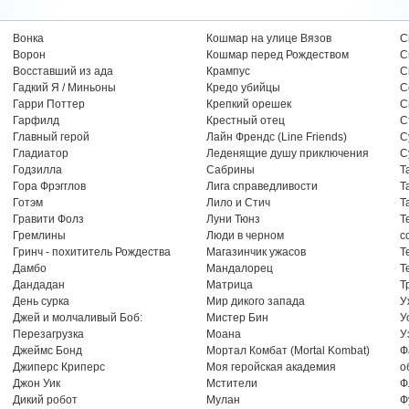
Вонка
Кошмар на улице Вязов
С
Ворон
Кошмар перед Рождеством
С
Восставший из ада
Крампус
С
Гадкий Я / Миньоны
Кредо убийцы
С
Гарри Поттер
Крепкий орешек
С
Гарфилд
Крестный отец
С
Главный герой
Лайн Френдс (Line Friends)
С
Гладиатор
Леденящие душу приключения
С
Годзилла
Сабрины
Т
Гора Фрэгглов
Лига справедливости
Т
Готэм
Лило и Стич
Т
Гравити Фолз
Луни Тюнз
Т
Гремлины
Люди в черном
с
Гринч - похититель Рождества
Магазинчик ужасов
Т
Дамбо
Мандалорец
Т
Дандадан
Матрица
Т
День сурка
Мир дикого запада
У
Джей и молчаливый Боб:
Мистер Бин
У
Перезагрузка
Моана
У
Джеймс Бонд
Мортал Комбат (Mortal Kombat)
Ф
Джиперс Криперс
Моя геройская академия
о
Джон Уик
Мстители
Ф
Дикий робот
Мулан
Ф