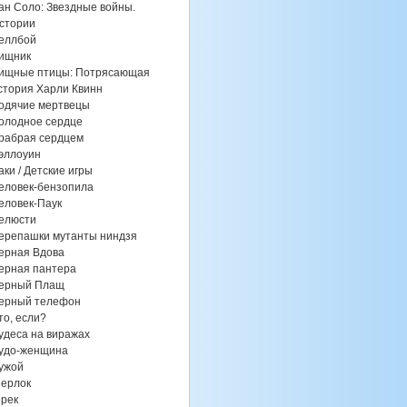
ан Соло: Звездные войны.
стории
еллбой
ищник
ищные птицы: Потрясающая
стория Харли Квинн
одячие мертвецы
олодное сердце
рабрая сердцем
эллоуин
аки / Детские игры
еловек-бензопила
еловек-Паук
елюсти
ерепашки мутанты ниндзя
ерная Вдова
ерная пантера
ерный Плащ
ерный телефон
то, если?
удеса на виражах
удо-женщина
ужой
ерлок
рек