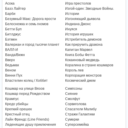
Асока
Игра престолов
Базз Лайтер
Изгой-один: Звездные Войны.
Барби
Истории
Безумный Макс: Дорога ярости
Изгоняющий дьявола
Белоснежка и семь гномов
Индиана Джонс
Бетти Буп
Инуяся
Битлджус
История игрушек
Бэтмен
Истребитель демонов
Валериан и город тысячи планет
Как приручить дракона
ВАЛЛ-И
Капитан Марвел
Ванда/Вижн
Книга Бобы Фетта
Вверх
Кокаиновый медведь
Ведьмак
Коралина в стране кошмаров
Веном
Король лев
Винни Пух
Корпорация монстров
Властелин колец / Хоббит
Космический джем
Кошмар на улице Вязов
Симпсоны
Кошмар перед Рождеством
Сияние
Крампус
Смолфут
Кредо убийцы
Сорвиголова
Крепкий орешек
Спасатели Малибу
Крестный отец
Стражи Галактики
Лайн Френдс (Line Friends)
Сумерки
Леденящие душу приключения
Суперсемейка