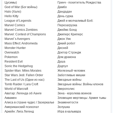
Цусимы)
Гринч - похититель Рождества
God of War (Бог войны)
Дамбо
Halo (Хало)
Дандадан
Hello Kitty
День сурка
League of Legends
Джей и молчаливый Боб:
Marvel Comics
Перезагрузка
Marvel Comics Zombies
Джеймс Бонд
Marvel: Contest of Champions
Джиперс Криперс
Marvel`s Avengers
Джон Уик
Mass Effect: Andromeda
Дикий робот
Monster Hunter
Дисней
Overwatch
Доктор Стрэндж
Pokemon
Дом дракона
Resident Evil
Душа
Sonic the Hedgehog
Дэдпул
Spider-Man: Miles Morales
Железный человек
Star Wars Jedi: Fallen Order
Заботливые мишки
The Last of Us (Одни из нас)
Звездные войны
Tomb Raider / Lara Croft
Звездные войны: Войны клонов
World of Warcraft
Зверополис
Аватар: Легенда об Аанге
Зена - королева воинов
Аквамен
Зловещие мертвецы: Армия тьмы
Алиса в стране чудес / Зазеркалье
Знаменитости
Американский психопат
Золушка
Аркейн: Лига Легенд
Игра в кальмара