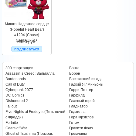
Мишка Надежное сердце
(Hopeful Heart Bear)
#1204 (Chase)
Светящийся
3990 руб.
подписаться
300 спартанцев
Вонка
Assassin`s Creed: Вальгалла
Ворон
Borderlands
Восставший из ада
Call of Duty
Гадкий Я / Миньоны
Cyberpunk 2077
Гарри Поттер
DC Comics
Гарфилд
Dishonored 2
Главный герой
Fallout
Гладиатор
Five Nights at Freddy`s (Пять ночей
Годзилла
с Фредди)
Гора Фрэгглов
Fortnite
Готэм
Gears of War
Гравити Фолз
Ghost of Tsushima (Призрак
Гремлины