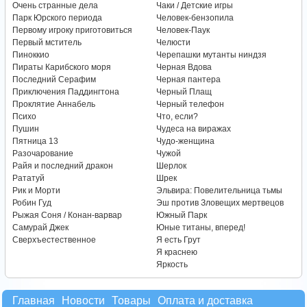
Очень странные дела
Чаки / Детские игры
Парк Юрского периода
Человек-бензопила
Первому игроку приготовиться
Человек-Паук
Первый мститель
Челюсти
Пиноккио
Черепашки мутанты ниндзя
Пираты Карибского моря
Черная Вдова
Последний Серафим
Черная пантера
Приключения Паддингтона
Черный Плащ
Проклятие Аннабель
Черный телефон
Психо
Что, если?
Пушин
Чудеса на виражах
Пятница 13
Чудо-женщина
Разочарование
Чужой
Райя и последний дракон
Шерлок
Рататуй
Шрек
Рик и Морти
Эльвира: Повелительница тьмы
Робин Гуд
Эш против Зловещих мертвецов
Рыжая Соня / Конан-варвар
Южный Парк
Самурай Джек
Юные титаны, вперед!
Сверхъестественное
Я есть Грут
Я краснею
Яркость
Главная
Новости
Товары
Оплата и доставка