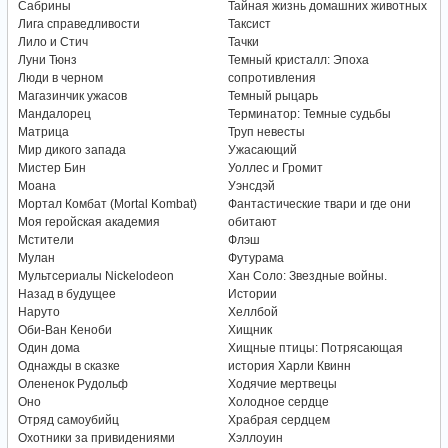
Сабрины
Тайная жизнь домашних животных
Лига справедливости
Таксист
Лило и Стич
Тачки
Луни Тюнз
Темный кристалл: Эпоха
Люди в черном
сопротивления
Магазинчик ужасов
Темный рыцарь
Мандалорец
Терминатор: Темные судьбы
Матрица
Труп невесты
Мир дикого запада
Ужасающий
Мистер Бин
Уоллес и Громит
Моана
Уэнсдэй
Мортал Комбат (Mortal Kombat)
Фантастические твари и где они
Моя геройская академия
обитают
Мстители
Флэш
Мулан
Футурама
Мультсериалы Nickelodeon
Хан Соло: Звездные войны.
Назад в будущее
Истории
Наруто
Хеллбой
Оби-Ван Кеноби
Хищник
Один дома
Хищные птицы: Потрясающая
Однажды в сказке
история Харли Квинн
Олененок Рудольф
Ходячие мертвецы
Оно
Холодное сердце
Отряд самоубийц
Храбрая сердцем
Охотники за привидениями
Хэллоуин