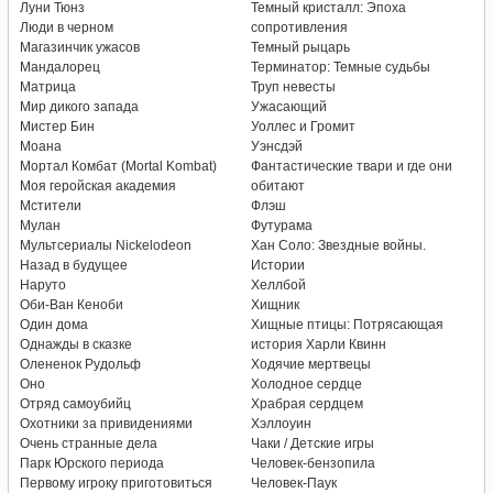
Луни Тюнз
Темный кристалл: Эпоха
Люди в черном
сопротивления
Магазинчик ужасов
Темный рыцарь
Мандалорец
Терминатор: Темные судьбы
Матрица
Труп невесты
Мир дикого запада
Ужасающий
Мистер Бин
Уоллес и Громит
Моана
Уэнсдэй
Мортал Комбат (Mortal Kombat)
Фантастические твари и где они
Моя геройская академия
обитают
Мстители
Флэш
Мулан
Футурама
Мультсериалы Nickelodeon
Хан Соло: Звездные войны.
Назад в будущее
Истории
Наруто
Хеллбой
Оби-Ван Кеноби
Хищник
Один дома
Хищные птицы: Потрясающая
Однажды в сказке
история Харли Квинн
Олененок Рудольф
Ходячие мертвецы
Оно
Холодное сердце
Отряд самоубийц
Храбрая сердцем
Охотники за привидениями
Хэллоуин
Очень странные дела
Чаки / Детские игры
Парк Юрского периода
Человек-бензопила
Первому игроку приготовиться
Человек-Паук