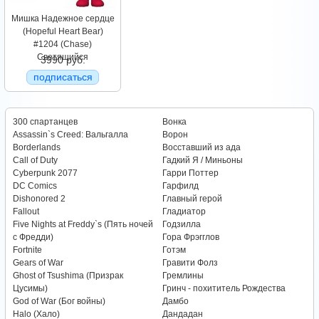
Мишка Надежное сердце
(Hopeful Heart Bear)
#1204 (Chase)
Светящийся
3990 руб.
подписаться
300 спартанцев
Вонка
Assassin`s Creed: Вальгалла
Ворон
Borderlands
Восставший из ада
Call of Duty
Гадкий Я / Миньоны
Cyberpunk 2077
Гарри Поттер
DC Comics
Гарфилд
Dishonored 2
Главный герой
Fallout
Гладиатор
Five Nights at Freddy`s (Пять ночей
Годзилла
с Фредди)
Гора Фрэгглов
Fortnite
Готэм
Gears of War
Гравити Фолз
Ghost of Tsushima (Призрак
Гремлины
Цусимы)
Гринч - похититель Рождества
God of War (Бог войны)
Дамбо
Halo (Хало)
Дандадан