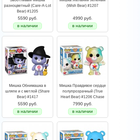
Заботливый Мишка
Мишка Желаний зеленый
разноцветный (Care-A-Lot
(Wish Bear) #1207
Bear) #1205
5590 руб.
4990 руб.
в наличии
в наличии
Мишка Обнимашка в
Мишка Правдивое cердце
шляпе и с метлой (Share
полупрозрачный (True
Bear) #1417
Heart Bear) #1206 Chase
5590 руб.
7990 руб.
в наличии
в наличии