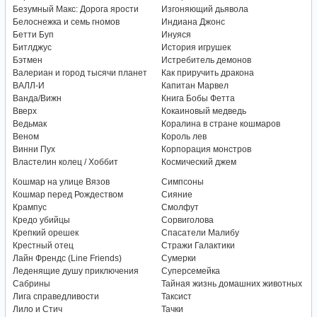
Безумный Макс: Дорога ярости
Изгоняющий дьявола
Белоснежка и семь гномов
Индиана Джонс
Бетти Буп
Инуяся
Битлджус
История игрушек
Бэтмен
Истребитель демонов
Валериан и город тысячи планет
Как приручить дракона
ВАЛЛ-И
Капитан Марвел
Ванда/Вижн
Книга Бобы Фетта
Вверх
Кокаиновый медведь
Ведьмак
Коралина в стране кошмаров
Веном
Король лев
Винни Пух
Корпорация монстров
Властелин колец / Хоббит
Космический джем
Кошмар на улице Вязов
Симпсоны
Кошмар перед Рождеством
Сияние
Крампус
Смолфут
Кредо убийцы
Сорвиголова
Крепкий орешек
Спасатели Малибу
Крестный отец
Стражи Галактики
Лайн Френдс (Line Friends)
Сумерки
Леденящие душу приключения
Суперсемейка
Сабрины
Тайная жизнь домашних животных
Лига справедливости
Таксист
Лило и Стич
Тачки