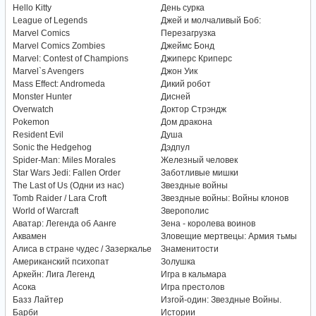
Hello Kitty
День сурка
League of Legends
Джей и молчаливый Боб:
Marvel Comics
Перезагрузка
Marvel Comics Zombies
Джеймс Бонд
Marvel: Contest of Champions
Джиперс Криперс
Marvel`s Avengers
Джон Уик
Mass Effect: Andromeda
Дикий робот
Monster Hunter
Дисней
Overwatch
Доктор Стрэндж
Pokemon
Дом дракона
Resident Evil
Душа
Sonic the Hedgehog
Дэдпул
Spider-Man: Miles Morales
Железный человек
Star Wars Jedi: Fallen Order
Заботливые мишки
The Last of Us (Одни из нас)
Звездные войны
Tomb Raider / Lara Croft
Звездные войны: Войны клонов
World of Warcraft
Зверополис
Аватар: Легенда об Аанге
Зена - королева воинов
Аквамен
Зловещие мертвецы: Армия тьмы
Алиса в стране чудес / Зазеркалье
Знаменитости
Американский психопат
Золушка
Аркейн: Лига Легенд
Игра в кальмара
Асока
Игра престолов
Базз Лайтер
Изгой-один: Звездные Войны.
Барби
Истории