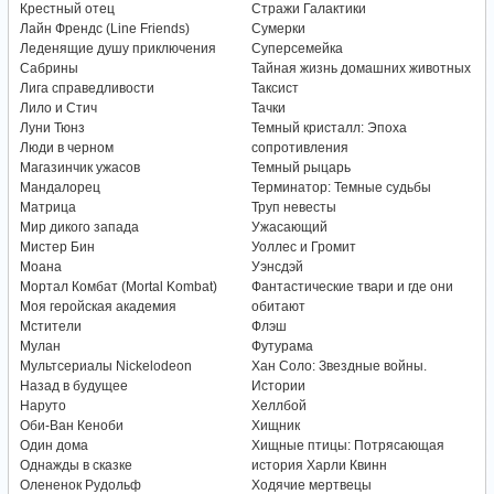
Крестный отец
Стражи Галактики
Лайн Френдс (Line Friends)
Сумерки
Леденящие душу приключения
Суперсемейка
Сабрины
Тайная жизнь домашних животных
Лига справедливости
Таксист
Лило и Стич
Тачки
Луни Тюнз
Темный кристалл: Эпоха
Люди в черном
сопротивления
Магазинчик ужасов
Темный рыцарь
Мандалорец
Терминатор: Темные судьбы
Матрица
Труп невесты
Мир дикого запада
Ужасающий
Мистер Бин
Уоллес и Громит
Моана
Уэнсдэй
Мортал Комбат (Mortal Kombat)
Фантастические твари и где они
Моя геройская академия
обитают
Мстители
Флэш
Мулан
Футурама
Мультсериалы Nickelodeon
Хан Соло: Звездные войны.
Назад в будущее
Истории
Наруто
Хеллбой
Оби-Ван Кеноби
Хищник
Один дома
Хищные птицы: Потрясающая
Однажды в сказке
история Харли Квинн
Олененок Рудольф
Ходячие мертвецы