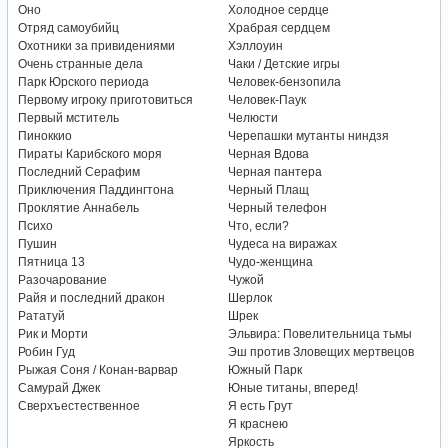
Оно
Холодное сердце
Отряд самоубийц
Храбрая сердцем
Охотники за привидениями
Хэллоуин
Очень странные дела
Чаки / Детские игры
Парк Юрского периода
Человек-бензопила
Первому игроку приготовиться
Человек-Паук
Первый мститель
Челюсти
Пиноккио
Черепашки мутанты ниндзя
Пираты Карибского моря
Черная Вдова
Последний Серафим
Черная пантера
Приключения Паддингтона
Черный Плащ
Проклятие Аннабель
Черный телефон
Психо
Что, если?
Пушин
Чудеса на виражах
Пятница 13
Чудо-женщина
Разочарование
Чужой
Райя и последний дракон
Шерлок
Рататуй
Шрек
Рик и Морти
Эльвира: Повелительница тьмы
Робин Гуд
Эш против Зловещих мертвецов
Рыжая Соня / Конан-варвар
Южный Парк
Самурай Джек
Юные титаны, вперед!
Сверхъестественное
Я есть Грут
Я краснею
Яркость