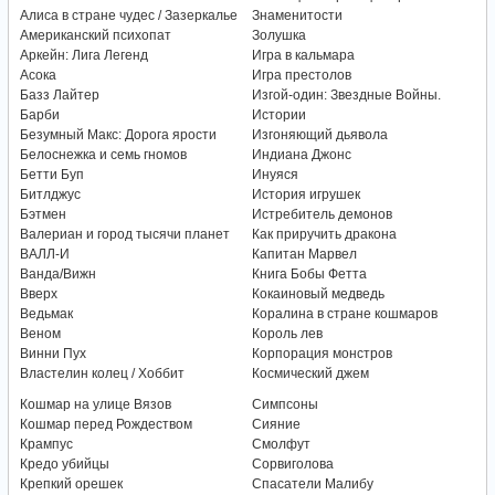
Алиса в стране чудес / Зазеркалье
Знаменитости
Американский психопат
Золушка
Аркейн: Лига Легенд
Игра в кальмара
Асока
Игра престолов
Базз Лайтер
Изгой-один: Звездные Войны.
Барби
Истории
Безумный Макс: Дорога ярости
Изгоняющий дьявола
Белоснежка и семь гномов
Индиана Джонс
Бетти Буп
Инуяся
Битлджус
История игрушек
Бэтмен
Истребитель демонов
Валериан и город тысячи планет
Как приручить дракона
ВАЛЛ-И
Капитан Марвел
Ванда/Вижн
Книга Бобы Фетта
Вверх
Кокаиновый медведь
Ведьмак
Коралина в стране кошмаров
Веном
Король лев
Винни Пух
Корпорация монстров
Властелин колец / Хоббит
Космический джем
Кошмар на улице Вязов
Симпсоны
Кошмар перед Рождеством
Сияние
Крампус
Смолфут
Кредо убийцы
Сорвиголова
Крепкий орешек
Спасатели Малибу