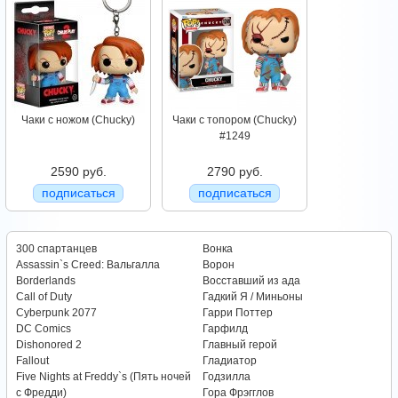
Чаки с ножом (Chucky)
Чаки с топором (Chucky)
#1249
2590 руб.
2790 руб.
подписаться
подписаться
300 спартанцев
Вонка
Assassin`s Creed: Вальгалла
Ворон
Borderlands
Восставший из ада
Call of Duty
Гадкий Я / Миньоны
Cyberpunk 2077
Гарри Поттер
DC Comics
Гарфилд
Dishonored 2
Главный герой
Fallout
Гладиатор
Five Nights at Freddy`s (Пять ночей
Годзилла
с Фредди)
Гора Фрэгглов