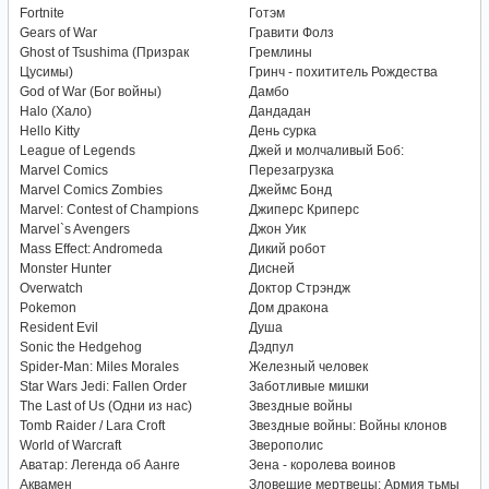
Fortnite
Готэм
Gears of War
Гравити Фолз
Ghost of Tsushima (Призрак
Гремлины
Цусимы)
Гринч - похититель Рождества
God of War (Бог войны)
Дамбо
Halo (Хало)
Дандадан
Hello Kitty
День сурка
League of Legends
Джей и молчаливый Боб:
Marvel Comics
Перезагрузка
Marvel Comics Zombies
Джеймс Бонд
Marvel: Contest of Champions
Джиперс Криперс
Marvel`s Avengers
Джон Уик
Mass Effect: Andromeda
Дикий робот
Monster Hunter
Дисней
Overwatch
Доктор Стрэндж
Pokemon
Дом дракона
Resident Evil
Душа
Sonic the Hedgehog
Дэдпул
Spider-Man: Miles Morales
Железный человек
Star Wars Jedi: Fallen Order
Заботливые мишки
The Last of Us (Одни из нас)
Звездные войны
Tomb Raider / Lara Croft
Звездные войны: Войны клонов
World of Warcraft
Зверополис
Аватар: Легенда об Аанге
Зена - королева воинов
Аквамен
Зловещие мертвецы: Армия тьмы