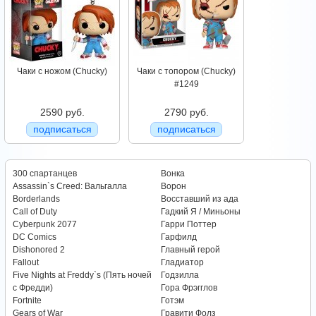
Чаки с ножом (Chucky)
Чаки с топором (Chucky)
#1249
2590 руб.
2790 руб.
подписаться
подписаться
300 спартанцев
Вонка
Assassin`s Creed: Вальгалла
Ворон
Borderlands
Восставший из ада
Call of Duty
Гадкий Я / Миньоны
Cyberpunk 2077
Гарри Поттер
DC Comics
Гарфилд
Dishonored 2
Главный герой
Fallout
Гладиатор
Five Nights at Freddy`s (Пять ночей
Годзилла
с Фредди)
Гора Фрэгглов
Fortnite
Готэм
Gears of War
Гравити Фолз