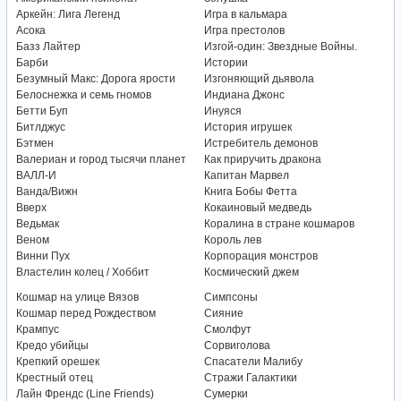
Аркейн: Лига Легенд
Игра в кальмара
Асока
Игра престолов
Базз Лайтер
Изгой-один: Звездные Войны.
Барби
Истории
Безумный Макс: Дорога ярости
Изгоняющий дьявола
Белоснежка и семь гномов
Индиана Джонс
Бетти Буп
Инуяся
Битлджус
История игрушек
Бэтмен
Истребитель демонов
Валериан и город тысячи планет
Как приручить дракона
ВАЛЛ-И
Капитан Марвел
Ванда/Вижн
Книга Бобы Фетта
Вверх
Кокаиновый медведь
Ведьмак
Коралина в стране кошмаров
Веном
Король лев
Винни Пух
Корпорация монстров
Властелин колец / Хоббит
Космический джем
Кошмар на улице Вязов
Симпсоны
Кошмар перед Рождеством
Сияние
Крампус
Смолфут
Кредо убийцы
Сорвиголова
Крепкий орешек
Спасатели Малибу
Крестный отец
Стражи Галактики
Лайн Френдс (Line Friends)
Сумерки