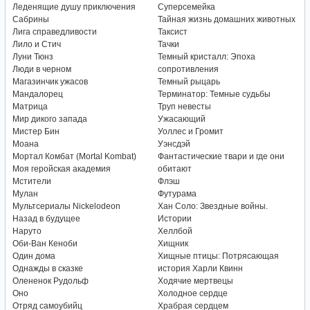
Леденящие душу приключения
Суперсемейка
Сабрины
Тайная жизнь домашних животных
Лига справедливости
Таксист
Лило и Стич
Тачки
Луни Тюнз
Темный кристалл: Эпоха
Люди в черном
сопротивления
Магазинчик ужасов
Темный рыцарь
Мандалорец
Терминатор: Темные судьбы
Матрица
Труп невесты
Мир дикого запада
Ужасающий
Мистер Бин
Уоллес и Громит
Моана
Уэнсдэй
Мортал Комбат (Mortal Kombat)
Фантастические твари и где они
Моя геройская академия
обитают
Мстители
Флэш
Мулан
Футурама
Мультсериалы Nickelodeon
Хан Соло: Звездные войны.
Назад в будущее
Истории
Наруто
Хеллбой
Оби-Ван Кеноби
Хищник
Один дома
Хищные птицы: Потрясающая
Однажды в сказке
история Харли Квинн
Олененок Рудольф
Ходячие мертвецы
Оно
Холодное сердце
Отряд самоубийц
Храбрая сердцем