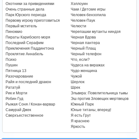
Охотники за привидениями
Хэллоуин
Очень странные дела
Чаки / Детские игры
Парк Юрского периода
Человек-бензопила
Первому игроку приготовиться
Человек-Паук
Первый мститель
Челюсти
Пиноккио
Черепашки мутанты ниндзя
Пираты Карибского моря
Черная Вдова
Последний Серафим
Черная пантера
Приключения Паддингтона
Черный Плащ
Проклятие Аннабель
Черный телефон
Психо
Что, если?
Пушин
Чудеса на виражах
Пятница 13
Чудо-женщина
Разочарование
Чужой
Райя и последний дракон
Шерлок
Рататуй
Шрек
Рик и Морти
Эльвира: Повелительница тьмы
Робин Гуд
Эш против Зловещих мертвецов
Рыжая Соня / Конан-варвар
Южный Парк
Самурай Джек
Юные титаны, вперед!
Сверхъестественное
Я есть Грут
Я краснею
Яркость