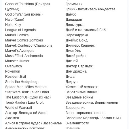
Ghost of Tsushima (Призрак
Гремлины
Цусимы)
Гринч - похититель Рождества
God of War (Бог войны)
Дамбо
Halo (Хало)
Дандадан
Hello Kitty
День сурка
League of Legends
Джей и молчаливый Боб:
Marvel Comics
Перезагрузка
Marvel Comics Zombies
Джеймс Бонд
Marvel: Contest of Champions
Джиперс Криперс
Marvel`s Avengers
Джон Уик
Mass Effect: Andromeda
Дикий робот
Monster Hunter
Дисней
Overwatch
Доктор Стрэндж
Pokemon
Дом дракона
Resident Evil
Душа
Sonic the Hedgehog
Дэдпул
Spider-Man: Miles Morales
Железный человек
Star Wars Jedi: Fallen Order
Заботливые мишки
The Last of Us (Одни из нас)
Звездные войны
Tomb Raider / Lara Croft
Звездные войны: Войны клонов
World of Warcraft
Зверополис
Аватар: Легенда об Аанге
Зена - королева воинов
Аквамен
Зловещие мертвецы: Армия тьмы
Алиса в стране чудес / Зазеркалье
Знаменитости
Американский психопат
Золушка