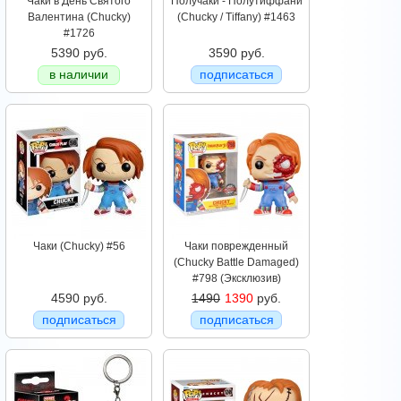
Чаки в День Святого
Получаки - Полутиффани
Валентина (Chucky)
(Chucky / Tiffany) #1463
#1726
5390 руб.
3590 руб.
в наличии
подписаться
Чаки (Chucky) #56
Чаки поврежденный
(Chucky Battle Damaged)
#798 (Эксклюзив)
4590 руб.
1490
1390
руб.
подписаться
подписаться