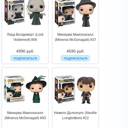
Лорд Волдеморт (Lord
Минерва Макгонагалл
Voldemort) #06
(Minerva McGonagall) #37
4990 руб.
4590 руб.
подписаться
подписаться
Минерва Макгонагалл
Невилл Долгопупс (Neville
(Minerva McGonagall) #93
Longbottom) #22