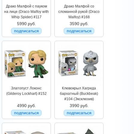
Драко Малфой с пауком
Драко Малфой со
на лице (Draco Malfoy with
сломанной рукой (Draco
Whip Spider) #117
Malfoy) #168
5990 руб.
3590 руб.
подписаться
подписаться
Златопуст Локонс
Клювокрыл Хагрида
(Gilderoy Lockhart) #152
бархатный (Buckbeak)
#104 (Эксклюзив)
4990 руб.
3990 руб.
подписаться
подписаться