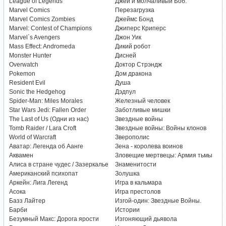
League of Legends
Джей и молчаливый Боб:
Marvel Comics
Перезагрузка
Marvel Comics Zombies
Джеймс Бонд
Marvel: Contest of Champions
Джиперс Криперс
Marvel`s Avengers
Джон Уик
Mass Effect: Andromeda
Дикий робот
Monster Hunter
Дисней
Overwatch
Доктор Стрэндж
Pokemon
Дом дракона
Resident Evil
Душа
Sonic the Hedgehog
Дэдпул
Spider-Man: Miles Morales
Железный человек
Star Wars Jedi: Fallen Order
Заботливые мишки
The Last of Us (Одни из нас)
Звездные войны
Tomb Raider / Lara Croft
Звездные войны: Войны клонов
World of Warcraft
Зверополис
Аватар: Легенда об Аанге
Зена - королева воинов
Аквамен
Зловещие мертвецы: Армия тьмы
Алиса в стране чудес / Зазеркалье
Знаменитости
Американский психопат
Золушка
Аркейн: Лига Легенд
Игра в кальмара
Асока
Игра престолов
Базз Лайтер
Изгой-один: Звездные Войны.
Барби
Истории
Безумный Макс: Дорога ярости
Изгоняющий дьявола