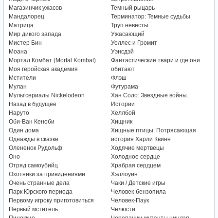
Магазинчик ужасов
Темный рыцарь
Мандалорец
Терминатор: Темные судьбы
Матрица
Труп невесты
Мир дикого запада
Ужасающий
Мистер Бин
Уоллес и Громит
Моана
Уэнсдэй
Мортал Комбат (Mortal Kombat)
Фантастические твари и где они
Моя геройская академия
обитают
Мстители
Флэш
Мулан
Футурама
Мультсериалы Nickelodeon
Хан Соло: Звездные войны.
Назад в будущее
Истории
Наруто
Хеллбой
Оби-Ван Кеноби
Хищник
Один дома
Хищные птицы: Потрясающая
Однажды в сказке
история Харли Квинн
Олененок Рудольф
Ходячие мертвецы
Оно
Холодное сердце
Отряд самоубийц
Храбрая сердцем
Охотники за привидениями
Хэллоуин
Очень странные дела
Чаки / Детские игры
Парк Юрского периода
Человек-бензопила
Первому игроку приготовиться
Человек-Паук
Первый мститель
Челюсти