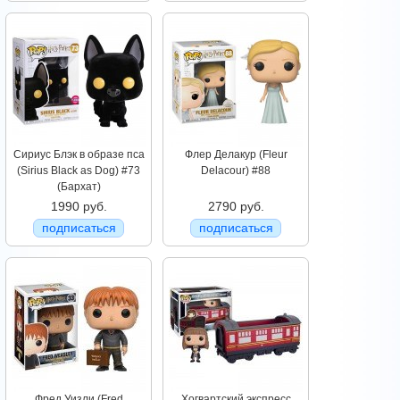
Сириус Блэк в образе пса
Флер Делакур (Fleur
(Sirius Black as Dog) #73
Delacour) #88
(Бархат)
1990 руб.
2790 руб.
подписаться
подписаться
Фред Уизли (Fred
Хогвартский экспресс