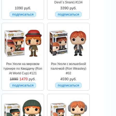
Devil`s Snare) #134
1090 руб.
3390 руб.
подписаться
подписаться
Рон Уизли на мировом
Рон Уизли с волшебной
турнире по Квиддичу (Ron
палочкой (Ron Weasley)
At World Cup) #121
#02
1890
1470
руб.
4590 руб.
подписаться
подписаться