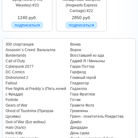
Weasley) #33
(Hogwarts Express
Carriage) #22
1240 руб.
2850 руб.
подписаться
подписаться
300 спартанцев
Вонка
Assassin`s Creed: Вальгалла
Ворон
Borderlands
Восставший из ада
Call of Duty
Гадкий Я / Миньоны
Cyberpunk 2077
Гарри Поттер
DC Comics
Гарфилд
Dishonored 2
Главный герой
Fallout
Гладиатор
Five Nights at Freddy`s (Пять ночей
Годзилла
с Фредди)
Гора Фрэгглов
Fortnite
Готэм
Gears of War
Гравити Фолз
Ghost of Tsushima (Призрак
Гремлины
Цусимы)
Гринч - похититель Рождества
God of War (Бог войны)
Дамбо
Halo (Хало)
Дандадан
Hello Kitty
День сурка