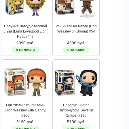
Полумна Лавгуд с головой
Рон Уизли на метле (Ron
Льва (Luna Lovegood Lion
Weasley on Broom) #54
Head) #47
6990 руб.
4990 руб.
в наличии
в наличии
Рон Уизли с конфетами
Северус Снегг с
(Ron Weasley with Candy)
Патронусом (Severus
#166
Snape) #195
5190 руб.
5190 руб.
в наличии
в наличии