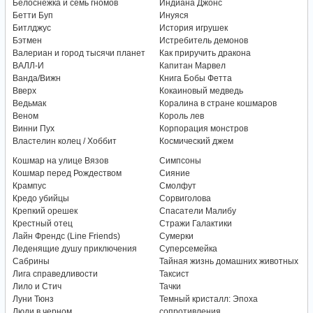
Белоснежка и семь гномов
Индиана Джонс
Бетти Буп
Инуяся
Битлджус
История игрушек
Бэтмен
Истребитель демонов
Валериан и город тысячи планет
Как приручить дракона
ВАЛЛ-И
Капитан Марвел
Ванда/Вижн
Книга Бобы Фетта
Вверх
Кокаиновый медведь
Ведьмак
Коралина в стране кошмаров
Веном
Король лев
Винни Пух
Корпорация монстров
Властелин колец / Хоббит
Космический джем
Кошмар на улице Вязов
Симпсоны
Кошмар перед Рождеством
Сияние
Крампус
Смолфут
Кредо убийцы
Сорвиголова
Крепкий орешек
Спасатели Малибу
Крестный отец
Стражи Галактики
Лайн Френдс (Line Friends)
Сумерки
Леденящие душу приключения
Суперсемейка
Сабрины
Тайная жизнь домашних животных
Лига справедливости
Таксист
Лило и Стич
Тачки
Луни Тюнз
Темный кристалл: Эпоха
Люди в черном
сопротивления