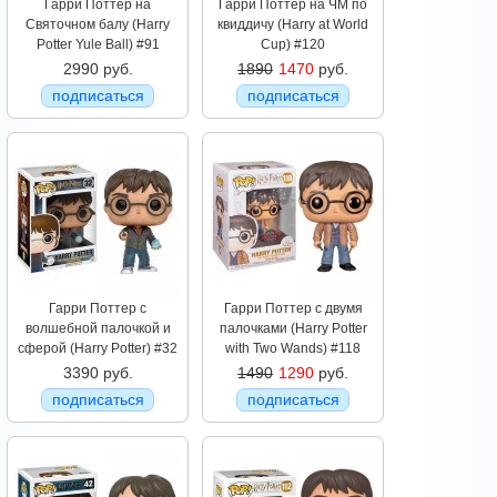
Гарри Поттер на
Гарри Поттер на ЧМ по
Святочном балу (Harry
квиддичу (Harry at World
Potter Yule Ball) #91
Cup) #120
2990 руб.
1890
1470
руб.
подписаться
подписаться
Гарри Поттер с
Гарри Поттер с двумя
волшебной палочкой и
палочками (Harry Potter
сферой (Harry Potter) #32
with Two Wands) #118
3390 руб.
1490
1290
руб.
подписаться
подписаться