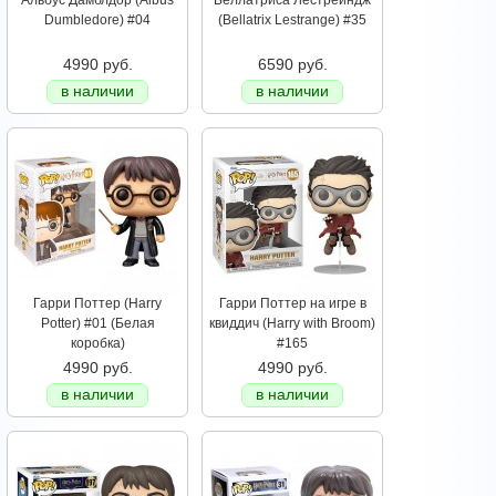
Альбус Дамблдор (Albus
Беллатриса Лестрейндж
Dumbledore) #04
(Bellatrix Lestrange) #35
4990 руб.
6590 руб.
в наличии
в наличии
Гарри Поттер (Harry
Гарри Поттер на игре в
Potter) #01 (Белая
квиддич (Harry with Broom)
коробка)
#165
4990 руб.
4990 руб.
в наличии
в наличии