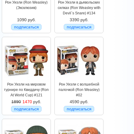
Рон Уизли (Ron Weasley)
Рон Уизли в дьявольских
(Эксклюзив)
силках (Ron Weasley with
Devil`s Snare) #134
1090 руб.
3390 руб.
подписаться
подписаться
Рон Уизли на мировом
Рон Уизли с волшебной
турнире по Квиддичу (Ron
палочкой (Ron Weasley)
At World Cup) #121
#02
1890
1470
руб.
4590 руб.
подписаться
подписаться