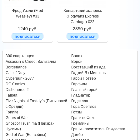
Фред Уизли (Fred
Хогвартский экспресс
Weasley) #33
(Hogwarts Express
Carriage) #22
1240 руб.
2850 руб.
подписаться
подписаться
300 спартанцев
Вонка
Assassin`s Creed: Вальгалла
Ворон
Borderlands
Восставший из ада
Call of Duty
Гадкий Я / Миньоны
Cyberpunk 2077
Гарри Поттер
DC Comics
Гарфилд
Dishonored 2
Главный герой
Fallout
Гладиатор
Five Nights at Freddy`s (Пять ночей
Годзилла
с Фредди)
Гора Фрэгглов
Fortnite
Готэм
Gears of War
Гравити Фолз
Ghost of Tsushima (Призрак
Гремлины
Цусимы)
Гринч - похититель Рождества
God of War (Бог войны)
Дамбо