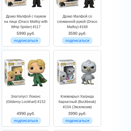
Драко Малфой с пауком
Драко Малфой со
на лице (Draco Malfoy with
сломанной рукой (Draco
Whip Spider) #117
Malfoy) #168
5990 руб.
3590 руб.
подписаться
подписаться
Златопуст Локонс
Клювокрыл Хагрида
(Gilderoy Lockhart) #152
бархатный (Buckbeak)
#104 (Эксклюзив)
4990 руб.
3990 руб.
подписаться
подписаться