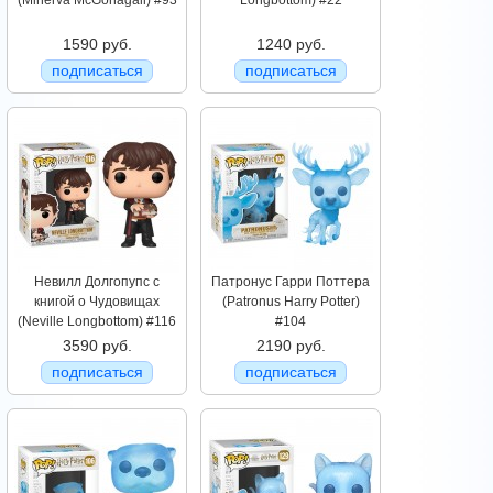
(Minerva McGonagall) #93
Longbottom) #22
1590 руб.
1240 руб.
подписаться
подписаться
Невилл Долгопупс с
Патронус Гарри Поттера
книгой о Чудовищах
(Patronus Harry Potter)
(Neville Longbottom) #116
#104
3590 руб.
2190 руб.
подписаться
подписаться