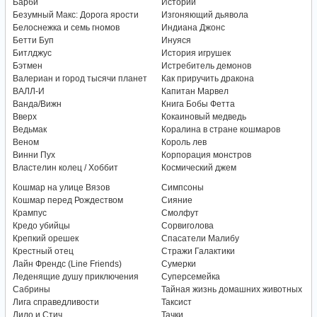
Барби
Истории
Безумный Макс: Дорога ярости
Изгоняющий дьявола
Белоснежка и семь гномов
Индиана Джонс
Бетти Буп
Инуяся
Битлджус
История игрушек
Бэтмен
Истребитель демонов
Валериан и город тысячи планет
Как приручить дракона
ВАЛЛ-И
Капитан Марвел
Ванда/Вижн
Книга Бобы Фетта
Вверх
Кокаиновый медведь
Ведьмак
Коралина в стране кошмаров
Веном
Король лев
Винни Пух
Корпорация монстров
Властелин колец / Хоббит
Космический джем
Кошмар на улице Вязов
Симпсоны
Кошмар перед Рождеством
Сияние
Крампус
Смолфут
Кредо убийцы
Сорвиголова
Крепкий орешек
Спасатели Малибу
Крестный отец
Стражи Галактики
Лайн Френдс (Line Friends)
Сумерки
Леденящие душу приключения
Суперсемейка
Сабрины
Тайная жизнь домашних животных
Лига справедливости
Таксист
Лило и Стич
Тачки