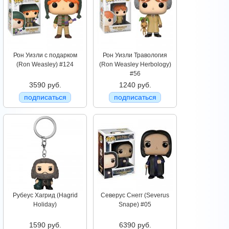
Рон Уизли с подарком
Рон Уизли Травология
(Ron Weasley) #124
(Ron Weasley Herbology)
#56
3590 руб.
1240 руб.
подписаться
подписаться
Рубеус Хагрид (Hagrid
Северус Снегг (Severus
Holiday)
Snape) #05
1590 руб.
6390 руб.