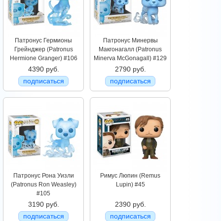
Патронус Гермионы
Патронус Минервы
Грейнджер (Patronus
Макгонагалл (Patronus
Hermione Granger) #106
Minerva McGonagall) #129
4390 руб.
2790 руб.
подписаться
подписаться
Патронус Рона Уизли
Римус Люпин (Remus
(Patronus Ron Weasley)
Lupin) #45
#105
3190 руб.
2390 руб.
подписаться
подписаться