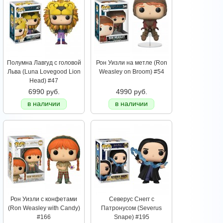
Полумна Лавгуд с головой
Рон Уизли на метле (Ron
Льва (Luna Lovegood Lion
Weasley on Broom) #54
Head) #47
6990 руб.
4990 руб.
в наличии
в наличии
Рон Уизли с конфетами
Северус Снегг с
(Ron Weasley with Candy)
Патронусом (Severus
#166
Snape) #195