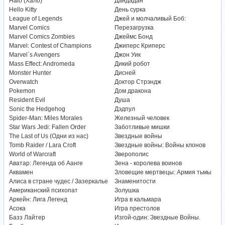
Halo (Хало)
Дандадан
Hello Kitty
День сурка
League of Legends
Джей и молчаливый Боб:
Marvel Comics
Перезагрузка
Marvel Comics Zombies
Джеймс Бонд
Marvel: Contest of Champions
Джиперс Криперс
Marvel`s Avengers
Джон Уик
Mass Effect: Andromeda
Дикий робот
Monster Hunter
Дисней
Overwatch
Доктор Стрэндж
Pokemon
Дом дракона
Resident Evil
Душа
Sonic the Hedgehog
Дэдпул
Spider-Man: Miles Morales
Железный человек
Star Wars Jedi: Fallen Order
Заботливые мишки
The Last of Us (Одни из нас)
Звездные войны
Tomb Raider / Lara Croft
Звездные войны: Войны клонов
World of Warcraft
Зверополис
Аватар: Легенда об Аанге
Зена - королева воинов
Аквамен
Зловещие мертвецы: Армия тьмы
Алиса в стране чудес / Зазеркалье
Знаменитости
Американский психопат
Золушка
Аркейн: Лига Легенд
Игра в кальмара
Асока
Игра престолов
Базз Лайтер
Изгой-один: Звездные Войны.