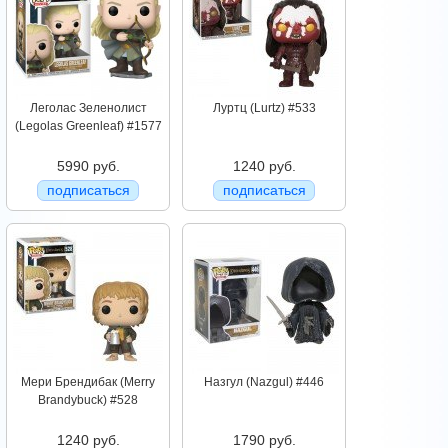
Леголас Зеленолист
Луртц (Lurtz) #533
(Legolas Greenleaf) #1577
5990 руб.
1240 руб.
подписаться
подписаться
Мери Брендибак (Merry
Назгул (Nazgul) #446
Brandybuck) #528
1240 руб.
1790 руб.