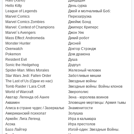
Halo (Хало)
Дандадан
Hello Kitty
День сурка
League of Legends
Джей и молчаливый Боб:
Marvel Comics
Перезагрузка
Marvel Comics Zombies
Джеймс Бонд
Marvel: Contest of Champions
Джиперс Криперс
Marvel`s Avengers
Джон Уик
Mass Effect: Andromeda
Дикий робот
Monster Hunter
Дисней
Overwatch
Доктор Стрэндж
Pokemon
Дом дракона
Resident Evil
Душа
Sonic the Hedgehog
Дэдпул
Spider-Man: Miles Morales
Железный человек
Star Wars Jedi: Fallen Order
Заботливые мишки
The Last of Us (Одни из нас)
Звездные войны
Tomb Raider / Lara Croft
Звездные войны: Войны клонов
World of Warcraft
Зверополис
Аватар: Легенда об Аанге
Зена - королева воинов
Аквамен
Зловещие мертвецы: Армия тьмы
Алиса в стране чудес / Зазеркалье
Знаменитости
Американский психопат
Золушка
Аркейн: Лига Легенд
Игра в кальмара
Асока
Игра престолов
Базз Лайтер
Изгой-один: Звездные Войны.