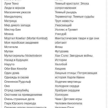
Луни Тюнз
Темный кристалл: Эпоха
Люди в черном
сопротивления
Магазинчик ужасов
Темный рыцарь
Мандалорец
Терминатор: Темные судьбы
Матрица
Труп невесты
Мир дикого запада
Ужасающий
Мистер Бин
Уоллес и Громит
Моана
Уэнсдэй
Мортал Комбат (Mortal Kombat)
Фантастические твари и где они
Моя геройская академия
обитают
Мстители
Флэш
Мулан
Футурама
Мультсериалы Nickelodeon
Хан Соло: Звездные войны.
Назад в будущее
Истории
Наруто
Хеллбой
Оби-Ван Кеноби
Хищник
Один дома
Хищные птицы: Потрясающая
Однажды в сказке
история Харли Квинн
Олененок Рудольф
Ходячие мертвецы
Оно
Холодное сердце
Отряд самоубийц
Храбрая сердцем
Охотники за привидениями
Хэллоуин
Очень странные дела
Чаки / Детские игры
Парк Юрского периода
Человек-бензопила
Первому игроку приготовиться
Человек-Паук