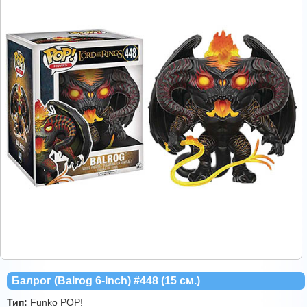
Балрог (Balrog 6-Inch) #448 (15 см.)
Тип:
Funko POP!