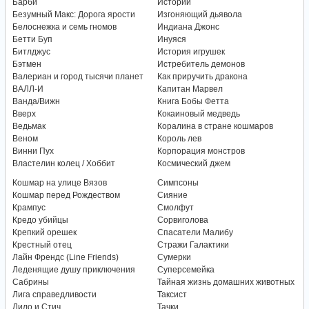
Барби
Истории
Безумный Макс: Дорога ярости
Изгоняющий дьявола
Белоснежка и семь гномов
Индиана Джонс
Бетти Буп
Инуяся
Битлджус
История игрушек
Бэтмен
Истребитель демонов
Валериан и город тысячи планет
Как приручить дракона
ВАЛЛ-И
Капитан Марвел
Ванда/Вижн
Книга Бобы Фетта
Вверх
Кокаиновый медведь
Ведьмак
Коралина в стране кошмаров
Веном
Король лев
Винни Пух
Корпорация монстров
Властелин колец / Хоббит
Космический джем
Кошмар на улице Вязов
Симпсоны
Кошмар перед Рождеством
Сияние
Крампус
Смолфут
Кредо убийцы
Сорвиголова
Крепкий орешек
Спасатели Малибу
Крестный отец
Стражи Галактики
Лайн Френдс (Line Friends)
Сумерки
Леденящие душу приключения
Суперсемейка
Сабрины
Тайная жизнь домашних животных
Лига справедливости
Таксист
Лило и Стич
Тачки