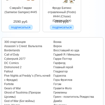
Сэмуайз Гэмджи
Фродо Бэггинс
(Samwise Gamgee) #445
отравленный (Frodo)
#444 (Chase)
(Светящийся)
2590 руб.
5990 руб.
подписаться
подписаться
300 спартанцев
Вонка
Assassin`s Creed: Вальгалла
Ворон
Borderlands
Восставший из ада
Call of Duty
Гадкий Я / Миньоны
Cyberpunk 2077
Гарри Поттер
DC Comics
Гарфилд
Dishonored 2
Главный герой
Fallout
Гладиатор
Five Nights at Freddy`s (Пять ночей
Годзилла
с Фредди)
Гора Фрэгглов
Fortnite
Готэм
Gears of War
Гравити Фолз
Ghost of Tsushima (Призрак
Гремлины
Цусимы)
Гринч - похититель Рождества
God of War (Бог войны)
Дамбо