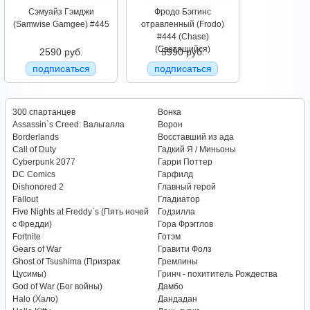
Сэмуайз Гэмджи
Фродо Бэггинс
(Samwise Gamgee) #445
отравленный (Frodo)
#444 (Chase)
(Светящийся)
2590 руб.
5990 руб.
подписаться
подписаться
300 спартанцев
Вонка
Assassin`s Creed: Вальгалла
Ворон
Borderlands
Восставший из ада
Call of Duty
Гадкий Я / Миньоны
Cyberpunk 2077
Гарри Поттер
DC Comics
Гарфилд
Dishonored 2
Главный герой
Fallout
Гладиатор
Five Nights at Freddy`s (Пять ночей
Годзилла
с Фредди)
Гора Фрэгглов
Fortnite
Готэм
Gears of War
Гравити Фолз
Ghost of Tsushima (Призрак
Гремлины
Цусимы)
Гринч - похититель Рождества
God of War (Бог войны)
Дамбо
Halo (Хало)
Дандадан