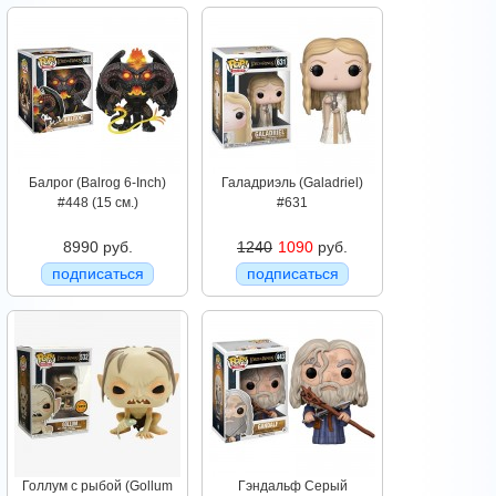
Балрог (Balrog 6-Inch)
Галадриэль (Galadriel)
#448 (15 см.)
#631
8990 руб.
1240
1090
руб.
подписаться
подписаться
Голлум с рыбой (Gollum
Гэндальф Серый