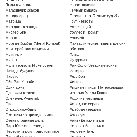
Люди в черном
сопротивления
Магазинчик ужасов
Темный рыцарь
Мандалорец
Терминатор: Темные судьбы
Матрица
Труп невесты
Мир дикого запада
Ужасающий
Мистер Бин
Уоллес и Громит
Моана
Уэнсдэй
Мортал Комбат (Mortal Kombat)
Фантастические твари и где они
Моя геройская академия
обитают
Мстители
Флэш
Мулан
Футурама
Мультсериалы Nickelodeon
Хан Соло: Звездные войны.
Назад в будущее
Истории
Наруто
Хеллбой
Оби-Ван Кеноби
Хищник
Один дома
Хищные птицы: Потрясающая
Однажды в сказке
история Харли Квинн
Олененок Рудольф
Ходячие мертвецы
Оно
Холодное сердце
Отряд самоубийц
Храбрая сердцем
Охотники за привидениями
Хэллоуин
Очень странные дела
Чаки / Детские игры
Парк Юрского периода
Человек-бензопила
Первому игроку приготовиться
Человек-Паук