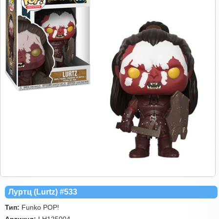
Луртц (Lurtz) #533
Тип:
Funko POP!