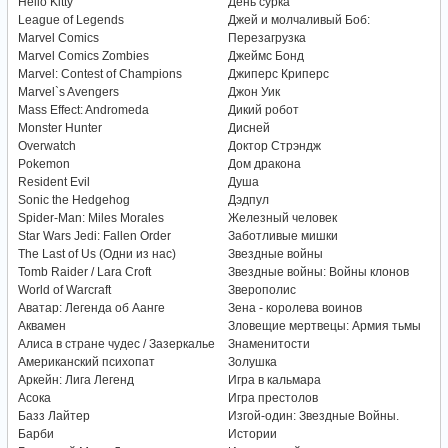
Hello Kitty
День сурка
League of Legends
Джей и молчаливый Боб:
Marvel Comics
Перезагрузка
Marvel Comics Zombies
Джеймс Бонд
Marvel: Contest of Champions
Джиперс Криперс
Marvel`s Avengers
Джон Уик
Mass Effect: Andromeda
Дикий робот
Monster Hunter
Дисней
Overwatch
Доктор Стрэндж
Pokemon
Дом дракона
Resident Evil
Душа
Sonic the Hedgehog
Дэдпул
Spider-Man: Miles Morales
Железный человек
Star Wars Jedi: Fallen Order
Заботливые мишки
The Last of Us (Одни из нас)
Звездные войны
Tomb Raider / Lara Croft
Звездные войны: Войны клонов
World of Warcraft
Зверополис
Аватар: Легенда об Аанге
Зена - королева воинов
Аквамен
Зловещие мертвецы: Армия тьмы
Алиса в стране чудес / Зазеркалье
Знаменитости
Американский психопат
Золушка
Аркейн: Лига Легенд
Игра в кальмара
Асока
Игра престолов
Базз Лайтер
Изгой-один: Звездные Войны.
Барби
Истории