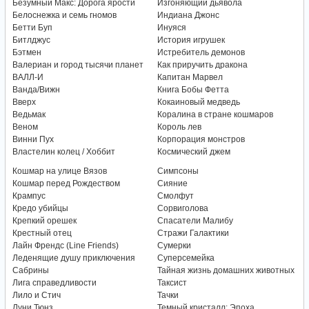
Безумный Макс: Дорога ярости
Изгоняющий дьявола
Белоснежка и семь гномов
Индиана Джонс
Бетти Буп
Инуяся
Битлджус
История игрушек
Бэтмен
Истребитель демонов
Валериан и город тысячи планет
Как приручить дракона
ВАЛЛ-И
Капитан Марвел
Ванда/Вижн
Книга Бобы Фетта
Вверх
Кокаиновый медведь
Ведьмак
Коралина в стране кошмаров
Веном
Король лев
Винни Пух
Корпорация монстров
Властелин колец / Хоббит
Космический джем
Кошмар на улице Вязов
Симпсоны
Кошмар перед Рождеством
Сияние
Крампус
Смолфут
Кредо убийцы
Сорвиголова
Крепкий орешек
Спасатели Малибу
Крестный отец
Стражи Галактики
Лайн Френдс (Line Friends)
Сумерки
Леденящие душу приключения
Суперсемейка
Сабрины
Тайная жизнь домашних животных
Лига справедливости
Таксист
Лило и Стич
Тачки
Луни Тюнз
Темный кристалл: Эпоха