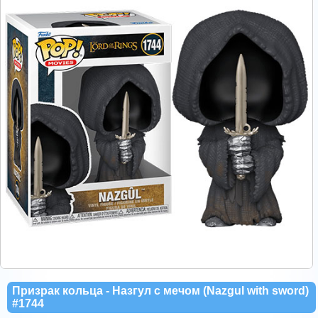
Призрак кольца - Назгул с мечом (Nazgul with sword)
#1744