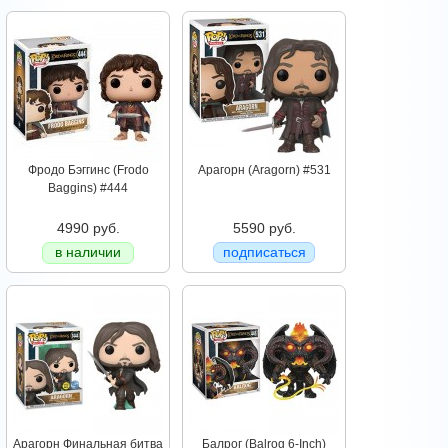
Фродо Бэггинс (Frodo
Арагорн (Aragorn) #531
Baggins) #444
4990 руб.
5590 руб.
в наличии
подписаться
Арагорн Финальная битва
Балрог (Balrog 6-Inch)