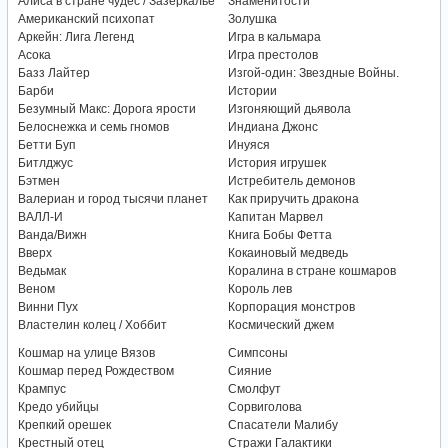
Алиса в стране чудес / Зазеркалье
Знаменитости
Американский психопат
Золушка
Аркейн: Лига Легенд
Игра в кальмара
Асока
Игра престолов
Базз Лайтер
Изгой-один: Звездные Войны.
Барби
Истории
Безумный Макс: Дорога ярости
Изгоняющий дьявола
Белоснежка и семь гномов
Индиана Джонс
Бетти Буп
Инуяся
Битлджус
История игрушек
Бэтмен
Истребитель демонов
Валериан и город тысячи планет
Как приручить дракона
ВАЛЛ-И
Капитан Марвел
Ванда/Вижн
Книга Бобы Фетта
Вверх
Кокаиновый медведь
Ведьмак
Коралина в стране кошмаров
Веном
Король лев
Винни Пух
Корпорация монстров
Властелин колец / Хоббит
Космический джем
Кошмар на улице Вязов
Симпсоны
Кошмар перед Рождеством
Сияние
Крампус
Смолфут
Кредо убийцы
Сорвиголова
Крепкий орешек
Спасатели Малибу
Крестный отец
Стражи Галактики