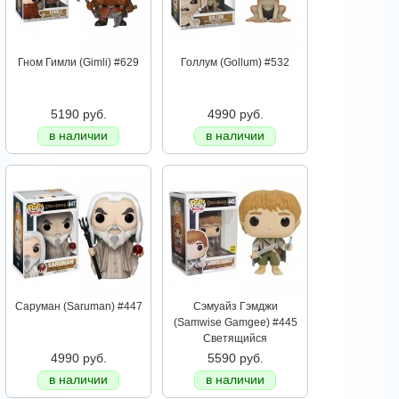
Гном Гимли (Gimli) #629
Голлум (Gollum) #532
5190 руб.
4990 руб.
в наличии
в наличии
Саруман (Saruman) #447
Сэмуайз Гэмджи
(Samwise Gamgee) #445
Светящийся
4990 руб.
5590 руб.
в наличии
в наличии