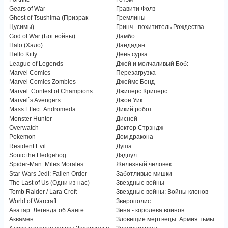
Gears of War
Гравити Фолз
Ghost of Tsushima (Призрак
Гремлины
Цусимы)
Гринч - похититель Рождества
God of War (Бог войны)
Дамбо
Halo (Хало)
Дандадан
Hello Kitty
День сурка
League of Legends
Джей и молчаливый Боб:
Marvel Comics
Перезагрузка
Marvel Comics Zombies
Джеймс Бонд
Marvel: Contest of Champions
Джиперс Криперс
Marvel`s Avengers
Джон Уик
Mass Effect: Andromeda
Дикий робот
Monster Hunter
Дисней
Overwatch
Доктор Стрэндж
Pokemon
Дом дракона
Resident Evil
Душа
Sonic the Hedgehog
Дэдпул
Spider-Man: Miles Morales
Железный человек
Star Wars Jedi: Fallen Order
Заботливые мишки
The Last of Us (Одни из нас)
Звездные войны
Tomb Raider / Lara Croft
Звездные войны: Войны клонов
World of Warcraft
Зверополис
Аватар: Легенда об Аанге
Зена - королева воинов
Аквамен
Зловещие мертвецы: Армия тьмы