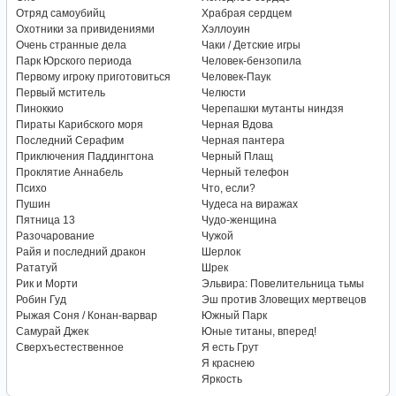
Отряд самоубийц
Храбрая сердцем
Охотники за привидениями
Хэллоуин
Очень странные дела
Чаки / Детские игры
Парк Юрского периода
Человек-бензопила
Первому игроку приготовиться
Человек-Паук
Первый мститель
Челюсти
Пиноккио
Черепашки мутанты ниндзя
Пираты Карибского моря
Черная Вдова
Последний Серафим
Черная пантера
Приключения Паддингтона
Черный Плащ
Проклятие Аннабель
Черный телефон
Психо
Что, если?
Пушин
Чудеса на виражах
Пятница 13
Чудо-женщина
Разочарование
Чужой
Райя и последний дракон
Шерлок
Рататуй
Шрек
Рик и Морти
Эльвира: Повелительница тьмы
Робин Гуд
Эш против Зловещих мертвецов
Рыжая Соня / Конан-варвар
Южный Парк
Самурай Джек
Юные титаны, вперед!
Сверхъестественное
Я есть Грут
Я краснею
Яркость