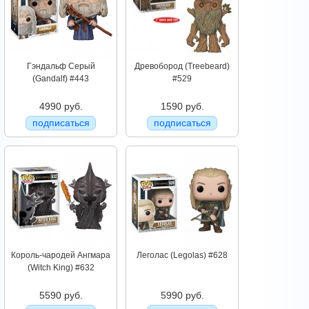
Гэндальф Серый
Древобород (Treebeard)
(Gandalf) #443
#529
4990 руб.
1590 руб.
подписаться
подписаться
Король-чародей Ангмара
Леголас (Legolas) #628
(Witch King) #632
5590 руб.
5990 руб.