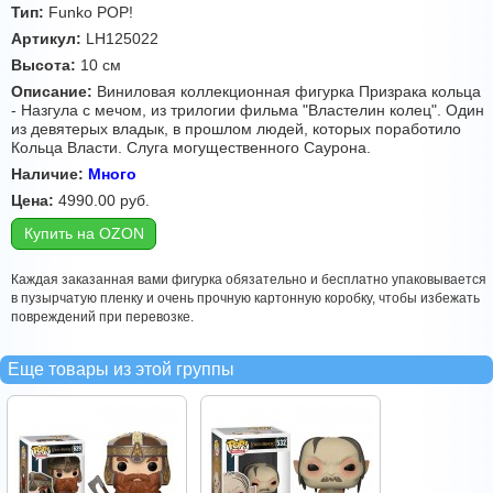
Тип:
Funko POP!
Артикул:
LH125022
Высота:
10 см
Описание:
Виниловая коллекционная фигурка Призрака кольца
- Назгула с мечом, из трилогии фильма "Властелин колец". Один
из девятерых владык, в прошлом людей, которых поработило
Кольца Власти. Слуга могущественного Саурона.
Наличие:
Много
Цена:
4990.00
руб.
Купить на OZON
Каждая заказанная вами фигурка обязательно и бесплатно упаковывается
в пузырчатую пленку и очень прочную картонную коробку, чтобы избежать
повреждений при перевозке.
Еще товары из этой группы