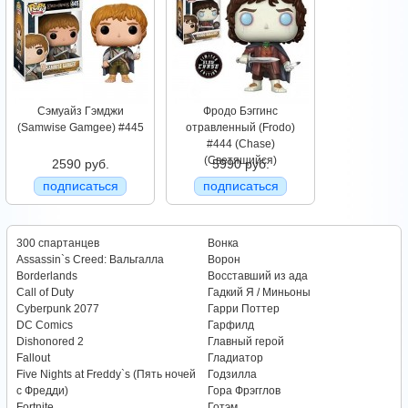
Сэмуайз Гэмджи
Фродо Бэггинс
(Samwise Gamgee) #445
отравленный (Frodo)
#444 (Chase)
(Светящийся)
2590 руб.
5990 руб.
подписаться
подписаться
300 спартанцев
Вонка
Assassin`s Creed: Вальгалла
Ворон
Borderlands
Восставший из ада
Call of Duty
Гадкий Я / Миньоны
Cyberpunk 2077
Гарри Поттер
DC Comics
Гарфилд
Dishonored 2
Главный герой
Fallout
Гладиатор
Five Nights at Freddy`s (Пять ночей
Годзилла
с Фредди)
Гора Фрэгглов
Fortnite
Готэм