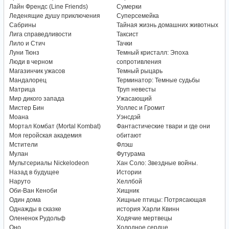
Лайн Френдс (Line Friends)
Сумерки
Леденящие душу приключения
Суперсемейка
Сабрины
Тайная жизнь домашних животных
Лига справедливости
Таксист
Лило и Стич
Тачки
Луни Тюнз
Темный кристалл: Эпоха
Люди в черном
сопротивления
Магазинчик ужасов
Темный рыцарь
Мандалорец
Терминатор: Темные судьбы
Матрица
Труп невесты
Мир дикого запада
Ужасающий
Мистер Бин
Уоллес и Громит
Моана
Уэнсдэй
Мортал Комбат (Mortal Kombat)
Фантастические твари и где они
Моя геройская академия
обитают
Мстители
Флэш
Мулан
Футурама
Мультсериалы Nickelodeon
Хан Соло: Звездные войны.
Назад в будущее
Истории
Наруто
Хеллбой
Оби-Ван Кеноби
Хищник
Один дома
Хищные птицы: Потрясающая
Однажды в сказке
история Харли Квинн
Олененок Рудольф
Ходячие мертвецы
Оно
Холодное сердце