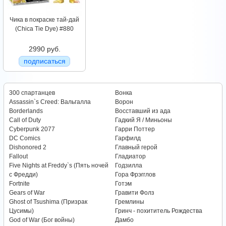
Чика в покраске тай-дай
(Chica Tie Dye) #880
2990 руб.
подписаться
300 спартанцев
Вонка
Assassin`s Creed: Вальгалла
Ворон
Borderlands
Восставший из ада
Call of Duty
Гадкий Я / Миньоны
Cyberpunk 2077
Гарри Поттер
DC Comics
Гарфилд
Dishonored 2
Главный герой
Fallout
Гладиатор
Five Nights at Freddy`s (Пять ночей
Годзилла
с Фредди)
Гора Фрэгглов
Fortnite
Готэм
Gears of War
Гравити Фолз
Ghost of Tsushima (Призрак
Гремлины
Цусимы)
Гринч - похититель Рождества
God of War (Бог войны)
Дамбо