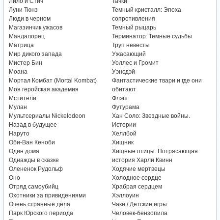
Лило и Стич
Тачки
Луни Тюнз
Темный кристалл: Эпоха
Люди в черном
сопротивления
Магазинчик ужасов
Темный рыцарь
Мандалорец
Терминатор: Темные судьбы
Матрица
Труп невесты
Мир дикого запада
Ужасающий
Мистер Бин
Уоллес и Громит
Моана
Уэнсдэй
Мортал Комбат (Mortal Kombat)
Фантастические твари и где они
Моя геройская академия
обитают
Мстители
Флэш
Мулан
Футурама
Мультсериалы Nickelodeon
Хан Соло: Звездные войны.
Назад в будущее
Истории
Наруто
Хеллбой
Оби-Ван Кеноби
Хищник
Один дома
Хищные птицы: Потрясающая
Однажды в сказке
история Харли Квинн
Олененок Рудольф
Ходячие мертвецы
Оно
Холодное сердце
Отряд самоубийц
Храбрая сердцем
Охотники за привидениями
Хэллоуин
Очень странные дела
Чаки / Детские игры
Парк Юрского периода
Человек-бензопила