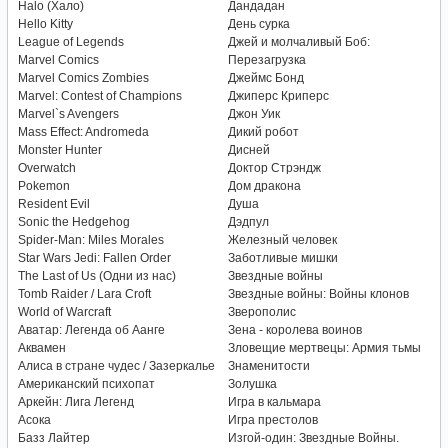
Halo (Хало)
Дандадан
Hello Kitty
День сурка
League of Legends
Джей и молчаливый Боб:
Marvel Comics
Перезагрузка
Marvel Comics Zombies
Джеймс Бонд
Marvel: Contest of Champions
Джиперс Криперс
Marvel`s Avengers
Джон Уик
Mass Effect: Andromeda
Дикий робот
Monster Hunter
Дисней
Overwatch
Доктор Стрэндж
Pokemon
Дом дракона
Resident Evil
Душа
Sonic the Hedgehog
Дэдпул
Spider-Man: Miles Morales
Железный человек
Star Wars Jedi: Fallen Order
Заботливые мишки
The Last of Us (Одни из нас)
Звездные войны
Tomb Raider / Lara Croft
Звездные войны: Войны клонов
World of Warcraft
Зверополис
Аватар: Легенда об Аанге
Зена - королева воинов
Аквамен
Зловещие мертвецы: Армия тьмы
Алиса в стране чудес / Зазеркалье
Знаменитости
Американский психопат
Золушка
Аркейн: Лига Легенд
Игра в кальмара
Асока
Игра престолов
Базз Лайтер
Изгой-один: Звездные Войны.