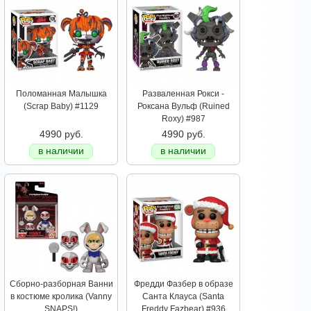
Поломанная Малышка
Разваленная Рокси -
(Scrap Baby) #1129
Роксана Вульф (Ruined
Roxy) #987
4990 руб.
4990 руб.
в наличии
в наличии
Сборно-разборная Ванни
Фредди Фазбер в образе
в костюме кролика (Vanny
Санта Клауса (Santa
SNAPS!)
Freddy Fazbear) #936