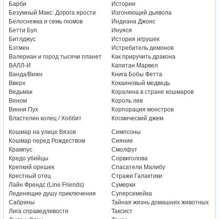
Барби
Истории
Безумный Макс: Дорога ярости
Изгоняющий дьявола
Белоснежка и семь гномов
Индиана Джонс
Бетти Буп
Инуяся
Битлджус
История игрушек
Бэтмен
Истребитель демонов
Валериан и город тысячи планет
Как приручить дракона
ВАЛЛ-И
Капитан Марвел
Ванда/Вижн
Книга Бобы Фетта
Вверх
Кокаиновый медведь
Ведьмак
Коралина в стране кошмаров
Веном
Король лев
Винни Пух
Корпорация монстров
Властелин колец / Хоббит
Космический джем
Кошмар на улице Вязов
Симпсоны
Кошмар перед Рождеством
Сияние
Крампус
Смолфут
Кредо убийцы
Сорвиголова
Крепкий орешек
Спасатели Малибу
Крестный отец
Стражи Галактики
Лайн Френдс (Line Friends)
Сумерки
Леденящие душу приключения
Суперсемейка
Сабрины
Тайная жизнь домашних животных
Лига справедливости
Таксист