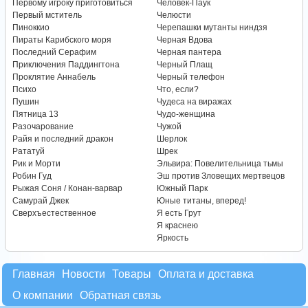
Первому игроку приготовиться
Человек-Паук
Первый мститель
Челюсти
Пиноккио
Черепашки мутанты ниндзя
Пираты Карибского моря
Черная Вдова
Последний Серафим
Черная пантера
Приключения Паддингтона
Черный Плащ
Проклятие Аннабель
Черный телефон
Психо
Что, если?
Пушин
Чудеса на виражах
Пятница 13
Чудо-женщина
Разочарование
Чужой
Райя и последний дракон
Шерлок
Рататуй
Шрек
Рик и Морти
Эльвира: Повелительница тьмы
Робин Гуд
Эш против Зловещих мертвецов
Рыжая Соня / Конан-варвар
Южный Парк
Самурай Джек
Юные титаны, вперед!
Сверхъестественное
Я есть Грут
Я краснею
Яркость
Главная
Новости
Товары
Оплата и доставка
О компании
Обратная связь