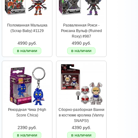
Поломанная Малышка
Разваленная Рокси -
(Scrap Baby) #1129
Роксана Вульф (Ruined
Roxy) #987
4990 руб.
4990 руб.
в наличии
в наличии
Рекордная Чика (High
Сборно-разборная Ванни
Score Chica)
в костюме кролика (Vanny
SNAPS!)
2390 руб.
4390 руб.
в наличии
в наличии