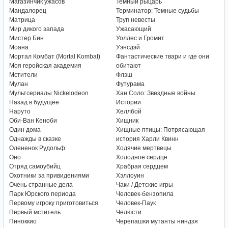
Магазинчик ужасов
Темный рыцарь
Мандалорец
Терминатор: Темные судьбы
Матрица
Труп невесты
Мир дикого запада
Ужасающий
Мистер Бин
Уоллес и Громит
Моана
Уэнсдэй
Мортал Комбат (Mortal Kombat)
Фантастические твари и где они
Моя геройская академия
обитают
Мстители
Флэш
Мулан
Футурама
Мультсериалы Nickelodeon
Хан Соло: Звездные войны.
Назад в будущее
Истории
Наруто
Хеллбой
Оби-Ван Кеноби
Хищник
Один дома
Хищные птицы: Потрясающая
Однажды в сказке
история Харли Квинн
Олененок Рудольф
Ходячие мертвецы
Оно
Холодное сердце
Отряд самоубийц
Храбрая сердцем
Охотники за привидениями
Хэллоуин
Очень странные дела
Чаки / Детские игры
Парк Юрского периода
Человек-бензопила
Первому игроку приготовиться
Человек-Паук
Первый мститель
Челюсти
Пиноккио
Черепашки мутанты ниндзя