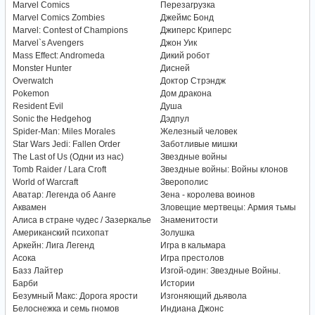
Marvel Comics
Перезагрузка
Marvel Comics Zombies
Джеймс Бонд
Marvel: Contest of Champions
Джиперс Криперс
Marvel`s Avengers
Джон Уик
Mass Effect: Andromeda
Дикий робот
Monster Hunter
Дисней
Overwatch
Доктор Стрэндж
Pokemon
Дом дракона
Resident Evil
Душа
Sonic the Hedgehog
Дэдпул
Spider-Man: Miles Morales
Железный человек
Star Wars Jedi: Fallen Order
Заботливые мишки
The Last of Us (Одни из нас)
Звездные войны
Tomb Raider / Lara Croft
Звездные войны: Войны клонов
World of Warcraft
Зверополис
Аватар: Легенда об Аанге
Зена - королева воинов
Аквамен
Зловещие мертвецы: Армия тьмы
Алиса в стране чудес / Зазеркалье
Знаменитости
Американский психопат
Золушка
Аркейн: Лига Легенд
Игра в кальмара
Асока
Игра престолов
Базз Лайтер
Изгой-один: Звездные Войны.
Барби
Истории
Безумный Макс: Дорога ярости
Изгоняющий дьявола
Белоснежка и семь гномов
Индиана Джонс