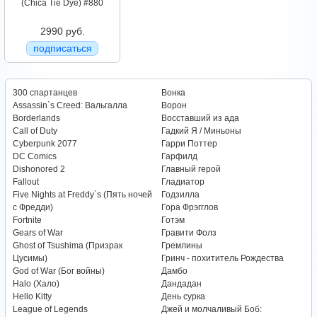
(Chica Tie Dye) #880
2990 руб.
подписаться
300 спартанцев
Вонка
Assassin`s Creed: Вальгалла
Ворон
Borderlands
Восставший из ада
Call of Duty
Гадкий Я / Миньоны
Cyberpunk 2077
Гарри Поттер
DC Comics
Гарфилд
Dishonored 2
Главный герой
Fallout
Гладиатор
Five Nights at Freddy`s (Пять ночей
Годзилла
с Фредди)
Гора Фрэгглов
Fortnite
Готэм
Gears of War
Гравити Фолз
Ghost of Tsushima (Призрак
Гремлины
Цусимы)
Гринч - похититель Рождества
God of War (Бог войны)
Дамбо
Halo (Хало)
Дандадан
Hello Kitty
День сурка
League of Legends
Джей и молчаливый Боб: