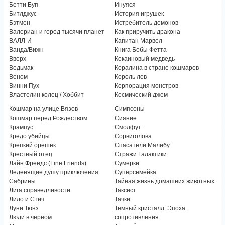
Бетти Буп
Инуяся
Битлджус
История игрушек
Бэтмен
Истребитель демонов
Валериан и город тысячи планет
Как приручить дракона
ВАЛЛ-И
Капитан Марвел
Ванда/Вижн
Книга Бобы Фетта
Вверх
Кокаиновый медведь
Ведьмак
Коралина в стране кошмаров
Веном
Король лев
Винни Пух
Корпорация монстров
Властелин колец / Хоббит
Космический джем
Кошмар на улице Вязов
Симпсоны
Кошмар перед Рождеством
Сияние
Крампус
Смолфут
Кредо убийцы
Сорвиголова
Крепкий орешек
Спасатели Малибу
Крестный отец
Стражи Галактики
Лайн Френдс (Line Friends)
Сумерки
Леденящие душу приключения
Суперсемейка
Сабрины
Тайная жизнь домашних животных
Лига справедливости
Таксист
Лило и Стич
Тачки
Луни Тюнз
Темный кристалл: Эпоха
Люди в черном
сопротивления