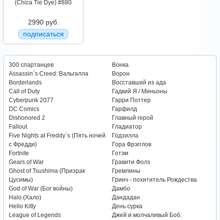
(Chica Tie Dye) #880
2990 руб.
подписаться
300 спартанцев
Вонка
Assassin`s Creed: Вальгалла
Ворон
Borderlands
Восставший из ада
Call of Duty
Гадкий Я / Миньоны
Cyberpunk 2077
Гарри Поттер
DC Comics
Гарфилд
Dishonored 2
Главный герой
Fallout
Гладиатор
Five Nights at Freddy`s (Пять ночей
Годзилла
с Фредди)
Гора Фрэгглов
Fortnite
Готэм
Gears of War
Гравити Фолз
Ghost of Tsushima (Призрак
Гремлины
Цусимы)
Гринч - похититель Рождества
God of War (Бог войны)
Дамбо
Halo (Хало)
Дандадан
Hello Kitty
День сурка
League of Legends
Джей и молчаливый Боб: