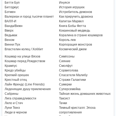
Бетти Буп
Инуяся
Битлджус
История игрушек
Бэтмен
Истребитель демонов
Валериан и город тысячи планет
Как приручить дракона
ВАЛЛ-И
Капитан Марвел
Ванда/Вижн
Книга Бобы Фетта
Вверх
Кокаиновый медведь
Ведьмак
Коралина в стране кошмаров
Веном
Король лев
Винни Пух
Корпорация монстров
Властелин колец / Хоббит
Космический джем
Кошмар на улице Вязов
Симпсоны
Кошмар перед Рождеством
Сияние
Крампус
Смолфут
Кредо убийцы
Сорвиголова
Крепкий орешек
Спасатели Малибу
Крестный отец
Стражи Галактики
Лайн Френдс (Line Friends)
Сумерки
Леденящие душу приключения
Суперсемейка
Сабрины
Тайная жизнь домашних животных
Лига справедливости
Таксист
Лило и Стич
Тачки
Луни Тюнз
Темный кристалл: Эпоха
Люди в черном
сопротивления