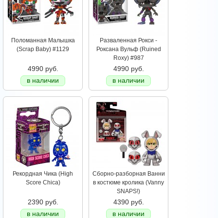
Поломанная Малышка
Разваленная Рокси -
(Scrap Baby) #1129
Роксана Вульф (Ruined
Roxy) #987
4990 руб.
4990 руб.
в наличии
в наличии
Рекордная Чика (High
Сборно-разборная Ванни
Score Chica)
в костюме кролика (Vanny
SNAPS!)
2390 руб.
4390 руб.
в наличии
в наличии