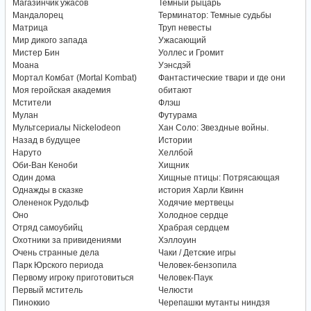
Магазинчик ужасов
Темный рыцарь
Мандалорец
Терминатор: Темные судьбы
Матрица
Труп невесты
Мир дикого запада
Ужасающий
Мистер Бин
Уоллес и Громит
Моана
Уэнсдэй
Мортал Комбат (Mortal Kombat)
Фантастические твари и где они
Моя геройская академия
обитают
Мстители
Флэш
Мулан
Футурама
Мультсериалы Nickelodeon
Хан Соло: Звездные войны.
Назад в будущее
Истории
Наруто
Хеллбой
Оби-Ван Кеноби
Хищник
Один дома
Хищные птицы: Потрясающая
Однажды в сказке
история Харли Квинн
Олененок Рудольф
Ходячие мертвецы
Оно
Холодное сердце
Отряд самоубийц
Храбрая сердцем
Охотники за привидениями
Хэллоуин
Очень странные дела
Чаки / Детские игры
Парк Юрского периода
Человек-бензопила
Первому игроку приготовиться
Человек-Паук
Первый мститель
Челюсти
Пиноккио
Черепашки мутанты ниндзя