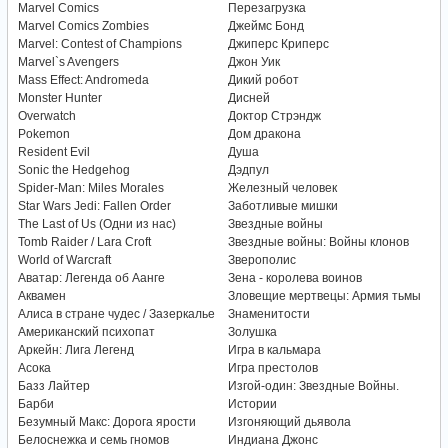
Marvel Comics
Перезагрузка
Marvel Comics Zombies
Джеймс Бонд
Marvel: Contest of Champions
Джиперс Криперс
Marvel`s Avengers
Джон Уик
Mass Effect: Andromeda
Дикий робот
Monster Hunter
Дисней
Overwatch
Доктор Стрэндж
Pokemon
Дом дракона
Resident Evil
Душа
Sonic the Hedgehog
Дэдпул
Spider-Man: Miles Morales
Железный человек
Star Wars Jedi: Fallen Order
Заботливые мишки
The Last of Us (Одни из нас)
Звездные войны
Tomb Raider / Lara Croft
Звездные войны: Войны клонов
World of Warcraft
Зверополис
Аватар: Легенда об Аанге
Зена - королева воинов
Аквамен
Зловещие мертвецы: Армия тьмы
Алиса в стране чудес / Зазеркалье
Знаменитости
Американский психопат
Золушка
Аркейн: Лига Легенд
Игра в кальмара
Асока
Игра престолов
Базз Лайтер
Изгой-один: Звездные Войны.
Барби
Истории
Безумный Макс: Дорога ярости
Изгоняющий дьявола
Белоснежка и семь гномов
Индиана Джонс