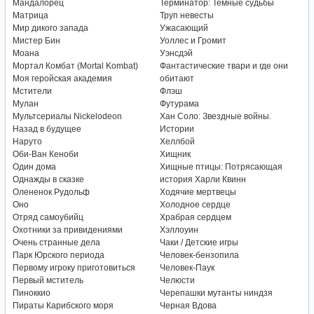
Мандалорец
Терминатор: Темные судьбы
Матрица
Труп невесты
Мир дикого запада
Ужасающий
Мистер Бин
Уоллес и Громит
Моана
Уэнсдэй
Мортал Комбат (Mortal Kombat)
Фантастические твари и где они
Моя геройская академия
обитают
Мстители
Флэш
Мулан
Футурама
Мультсериалы Nickelodeon
Хан Соло: Звездные войны.
Назад в будущее
Истории
Наруто
Хеллбой
Оби-Ван Кеноби
Хищник
Один дома
Хищные птицы: Потрясающая
Однажды в сказке
история Харли Квинн
Олененок Рудольф
Ходячие мертвецы
Оно
Холодное сердце
Отряд самоубийц
Храбрая сердцем
Охотники за привидениями
Хэллоуин
Очень странные дела
Чаки / Детские игры
Парк Юрского периода
Человек-бензопила
Первому игроку приготовиться
Человек-Паук
Первый мститель
Челюсти
Пиноккио
Черепашки мутанты ниндзя
Пираты Карибского моря
Черная Вдова