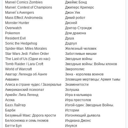
Marvel Comics Zombies
Джеймс Бонд
Marvel: Contest of Champions
Джиперс Криперс
Marvel`s Avengers
Джон Уик
Mass Effect: Andromeda
Дикий робот
Monster Hunter
Дисней
Overwatch
Доктор Стрэндж
Pokemon
Дом дракона
Resident Evil
Душа
Sonic the Hedgehog
Дэдпул
Spider-Man: Miles Morales
Железный человек
Star Wars Jedi: Fallen Order
Заботливые мишки
The Last of Us (Одни из нас)
Звездные войны
Tomb Raider / Lara Croft
Звездные войны: Войны клонов
World of Warcraft
Зверополис
Аватар: Легенда об Аанге
Зена - королева воинов
Аквамен
Зловещие мертвецы: Армия тьмы
Алиса в стране чудес / Зазеркалье
Знаменитости
Американский психопат
Золушка
Аркейн: Лига Легенд
Игра в кальмара
Асока
Игра престолов
Базз Лайтер
Изгой-один: Звездные Войны.
Барби
Истории
Безумный Макс: Дорога ярости
Изгоняющий дьявола
Белоснежка и семь гномов
Индиана Джонс
Бетти Буп
Инуяся