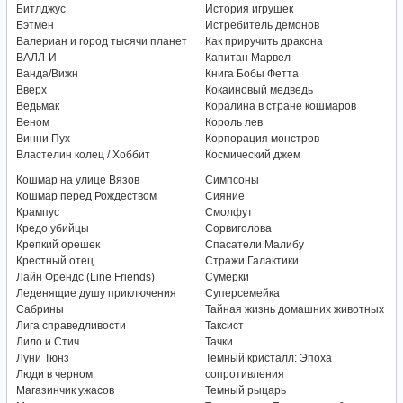
Битлджус
История игрушек
Бэтмен
Истребитель демонов
Валериан и город тысячи планет
Как приручить дракона
ВАЛЛ-И
Капитан Марвел
Ванда/Вижн
Книга Бобы Фетта
Вверх
Кокаиновый медведь
Ведьмак
Коралина в стране кошмаров
Веном
Король лев
Винни Пух
Корпорация монстров
Властелин колец / Хоббит
Космический джем
Кошмар на улице Вязов
Симпсоны
Кошмар перед Рождеством
Сияние
Крампус
Смолфут
Кредо убийцы
Сорвиголова
Крепкий орешек
Спасатели Малибу
Крестный отец
Стражи Галактики
Лайн Френдс (Line Friends)
Сумерки
Леденящие душу приключения
Суперсемейка
Сабрины
Тайная жизнь домашних животных
Лига справедливости
Таксист
Лило и Стич
Тачки
Луни Тюнз
Темный кристалл: Эпоха
Люди в черном
сопротивления
Магазинчик ужасов
Темный рыцарь