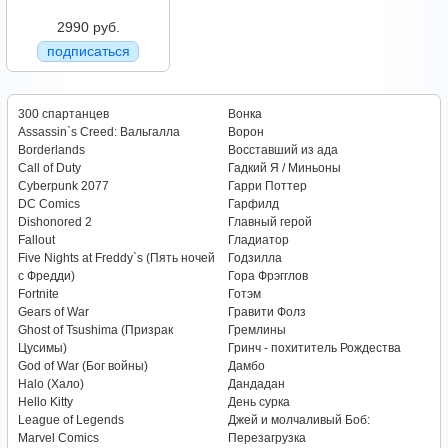
2990 руб.
подписаться
300 спартанцев
Вонка
Assassin`s Creed: Вальгалла
Ворон
Borderlands
Восставший из ада
Call of Duty
Гадкий Я / Миньоны
Cyberpunk 2077
Гарри Поттер
DC Comics
Гарфилд
Dishonored 2
Главный герой
Fallout
Гладиатор
Five Nights at Freddy`s (Пять ночей
Годзилла
с Фредди)
Гора Фрэгглов
Fortnite
Готэм
Gears of War
Гравити Фолз
Ghost of Tsushima (Призрак
Гремлины
Цусимы)
Гринч - похититель Рождества
God of War (Бог войны)
Дамбо
Halo (Хало)
Дандадан
Hello Kitty
День сурка
League of Legends
Джей и молчаливый Боб:
Marvel Comics
Перезагрузка