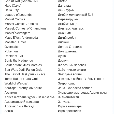
God of War (Бог войны)
Дамбо
Halo (Хало)
Дандадан
Hello Kitty
День сурка
League of Legends
Джей и молчаливый Боб:
Marvel Comics
Перезагрузка
Marvel Comics Zombies
Джеймс Бонд
Marvel: Contest of Champions
Джиперс Криперс
Marvel`s Avengers
Джон Уик
Mass Effect: Andromeda
Дикий робот
Monster Hunter
Дисней
Overwatch
Доктор Стрэндж
Pokemon
Дом дракона
Resident Evil
Душа
Sonic the Hedgehog
Дэдпул
Spider-Man: Miles Morales
Железный человек
Star Wars Jedi: Fallen Order
Заботливые мишки
The Last of Us (Одни из нас)
Звездные войны
Tomb Raider / Lara Croft
Звездные войны: Войны клонов
World of Warcraft
Зверополис
Аватар: Легенда об Аанге
Зена - королева воинов
Аквамен
Зловещие мертвецы: Армия тьмы
Алиса в стране чудес / Зазеркалье
Знаменитости
Американский психопат
Золушка
Аркейн: Лига Легенд
Игра в кальмара
Асока
Игра престолов