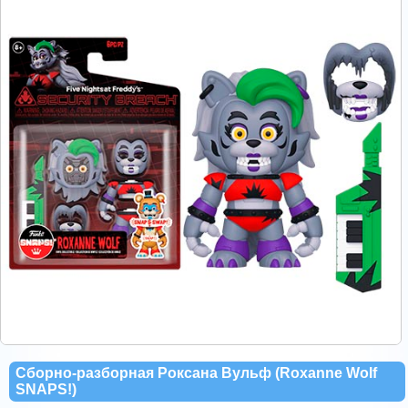
Сборно-разборная Роксана Вульф (Roxanne Wolf
SNAPS!)