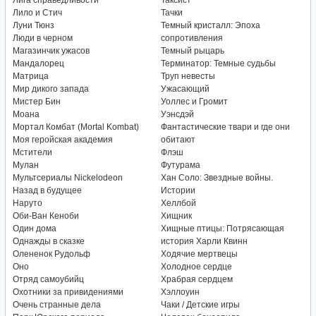
Лига справедливости
Таксист
Лило и Стич
Тачки
Луни Тюнз
Темный кристалл: Эпоха
Люди в черном
сопротивления
Магазинчик ужасов
Темный рыцарь
Мандалорец
Терминатор: Темные судьбы
Матрица
Труп невесты
Мир дикого запада
Ужасающий
Мистер Бин
Уоллес и Громит
Моана
Уэнсдэй
Мортал Комбат (Mortal Kombat)
Фантастические твари и где они
Моя геройская академия
обитают
Мстители
Флэш
Мулан
Футурама
Мультсериалы Nickelodeon
Хан Соло: Звездные войны.
Назад в будущее
Истории
Наруто
Хеллбой
Оби-Ван Кеноби
Хищник
Один дома
Хищные птицы: Потрясающая
Однажды в сказке
история Харли Квинн
Олененок Рудольф
Ходячие мертвецы
Оно
Холодное сердце
Отряд самоубийц
Храбрая сердцем
Охотники за привидениями
Хэллоуин
Очень странные дела
Чаки / Детские игры