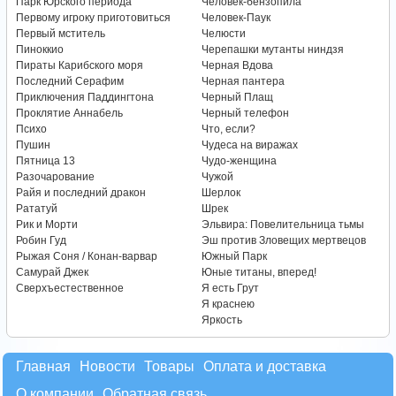
Парк Юрского периода
Человек-бензопила
Первому игроку приготовиться
Человек-Паук
Первый мститель
Челюсти
Пиноккио
Черепашки мутанты ниндзя
Пираты Карибского моря
Черная Вдова
Последний Серафим
Черная пантера
Приключения Паддингтона
Черный Плащ
Проклятие Аннабель
Черный телефон
Психо
Что, если?
Пушин
Чудеса на виражах
Пятница 13
Чудо-женщина
Разочарование
Чужой
Райя и последний дракон
Шерлок
Рататуй
Шрек
Рик и Морти
Эльвира: Повелительница тьмы
Робин Гуд
Эш против Зловещих мертвецов
Рыжая Соня / Конан-варвар
Южный Парк
Самурай Джек
Юные титаны, вперед!
Сверхъестественное
Я есть Грут
Я краснею
Яркость
Главная
Новости
Товары
Оплата и доставка
О компании
Обратная связь