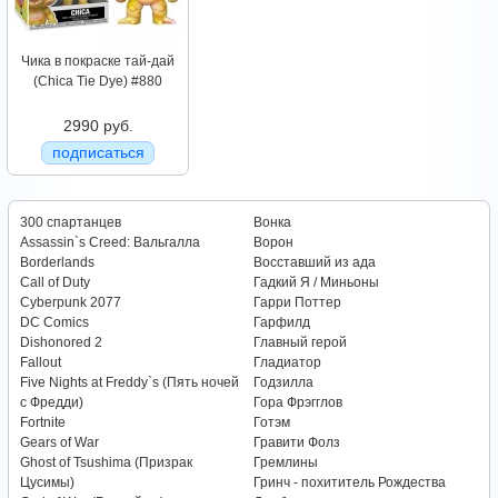
Чика в покраске тай-дай
(Chica Tie Dye) #880
2990 руб.
подписаться
300 спартанцев
Вонка
Assassin`s Creed: Вальгалла
Ворон
Borderlands
Восставший из ада
Call of Duty
Гадкий Я / Миньоны
Cyberpunk 2077
Гарри Поттер
DC Comics
Гарфилд
Dishonored 2
Главный герой
Fallout
Гладиатор
Five Nights at Freddy`s (Пять ночей
Годзилла
с Фредди)
Гора Фрэгглов
Fortnite
Готэм
Gears of War
Гравити Фолз
Ghost of Tsushima (Призрак
Гремлины
Цусимы)
Гринч - похититель Рождества