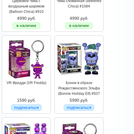
Цирковой Чика с
Чика сломанная (Withered
воздушным шариком
Chica) #1084
(Balloon Chica) #910
4990 руб.
4990 руб.
в наличии
в наличии
VR Фредди (VR Freddy)
Бонни в образе
Рождественского Эльфа
(Bonnie Holiday Elf) #937
1590 руб.
5990 руб.
подписаться
подписаться