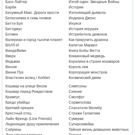
Базз Лайтер
Изгой-один: Звездные Войны.
Барби
Истории
Безумный Макс: Дорога ярости
Изгоняющий дьявола
Белоснежка и семь гномов
Индиана Джонс
Бетти Буп
Инуяся
Битлджус
История игрушек
Бэтмен
Истребитель демонов
Валериан и город тысячи планет
Как приручить дракона
ВАЛЛ-И
Капитан Марвел
Ванда/Вижн
Книга Бобы Фетта
Вверх
Кокаиновый медведь
Ведьмак
Коралина в стране кошмаров
Веном
Король лев
Винни Пух
Корпорация монстров
Властелин колец / Хоббит
Космический джем
Кошмар на улице Вязов
Симпсоны
Кошмар перед Рождеством
Сияние
Крампус
Смолфут
Кредо убийцы
Сорвиголова
Крепкий орешек
Спасатели Малибу
Крестный отец
Стражи Галактики
Лайн Френдс (Line Friends)
Сумерки
Леденящие душу приключения
Суперсемейка
Сабрины
Тайная жизнь домашних животных