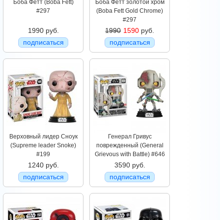
Боба Фетт (Boba Fett)
Боба Фетт золотой хром
#297
(Boba Fett Gold Chrome)
#297
1990 руб.
1990
1590
руб.
подписаться
подписаться
Верховный лидер Сноук
Генерал Гривус
(Supreme leader Snoke)
поврежденный (General
#199
Grievous with Battle) #646
1240 руб.
3590 руб.
подписаться
подписаться