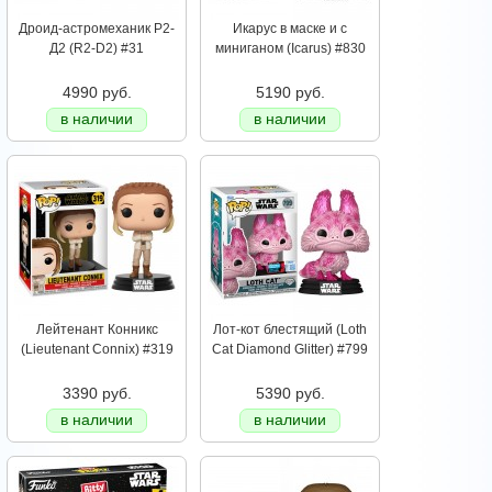
Дроид-астромеханик Р2-
Икарус в маске и с
Д2 (R2-D2) #31
миниганом (Icarus) #830
4990 руб.
5190 руб.
в наличии
в наличии
Лейтенант Конникс
Лот-кот блестящий (Loth
(Lieutenant Connix) #319
Cat Diamond Glitter) #799
3390 руб.
5390 руб.
в наличии
в наличии