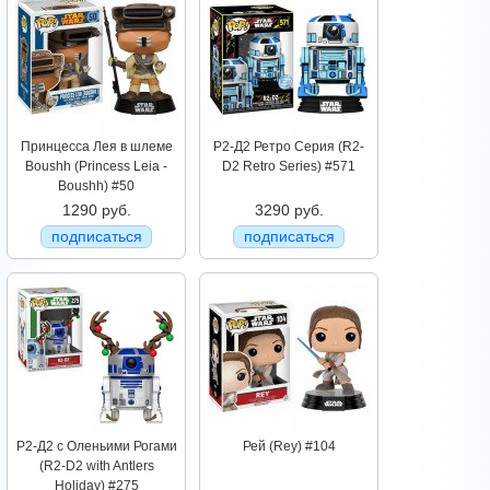
Принцесса Лея в шлеме
Р2-Д2 Ретро Серия (R2-
Boushh (Princess Leia -
D2 Retro Series) #571
Boushh) #50
1290 руб.
3290 руб.
подписаться
подписаться
Р2-Д2 с Оленьими Рогами
Рей (Rey) #104
(R2-D2 with Antlers
Holiday) #275