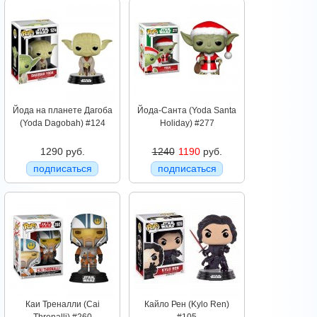
Йода на планете Дагоба
Йода-Санта (Yoda Santa
(Yoda Dagobah) #124
Holiday) #277
1290 руб.
1240
1190
руб.
подписаться
подписаться
Каи Треналли (Cai
Кайло Рен (Kylo Ren)