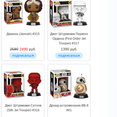
Джанна (Jannah) #315
Джет Штурмовик Первого
Ордена (First Order Jet
Trooper) #317
2590
2490
руб.
1390 руб.
подписаться
подписаться
Джет Штурмовик Ситхов
Дроид-астромеханик BB-8
(Sith Jet Trooper) #318
#61