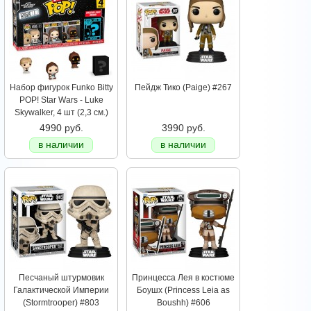
Набор фигурок Funko Bitty
Пейдж Тико (Paige) #267
POP! Star Wars - Luke
Skywalker, 4 шт (2,3 см.)
4990 руб.
3990 руб.
в наличии
в наличии
Песчаный штурмовик
Принцесса Лея в костюме
Галактической Империи
Боушх (Princess Leia as
(Stormtrooper) #803
Boushh) #606