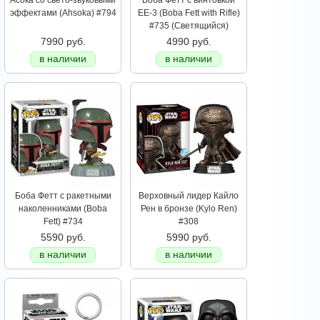
Асока со свето-звуковыми
Боба Фетт с винтовкой
эффектами (Ahsoka) #794
EE-3 (Boba Fett with Rifle)
#735 (Светящийся)
7990 руб.
4990 руб.
в наличии
в наличии
Боба Фетт с ракетными
Верховный лидер Кайло
наколенниками (Boba
Рен в бронзе (Kylo Ren)
Fett) #734
#308
5590 руб.
5990 руб.
в наличии
в наличии