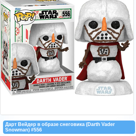
Дарт Вейдер в образе снеговика (Darth Vader
Snowman) #556