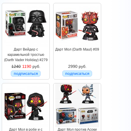
Дарт Вейдер с
Дарт Мол (Darth Maul) #09
карамельной тростью
(Darth Vader Holiday) #279
1240
1190
руб.
2990 руб.
подписаться
подписаться
Дарт Мол в робе и с
Дарт Мол против Асоки