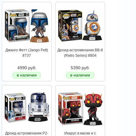
Джанго Фетт (Jango Fett)
Дроид-астромеханик BB-8
#737
(Retro Series) #804
4990 руб.
5390 руб.
в наличии
в наличии
Дроид-астромеханик Р2-
Икарус в маске и с