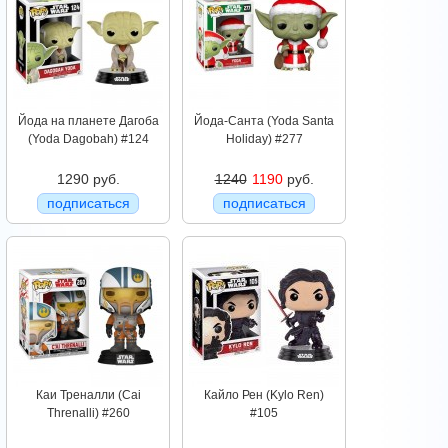
Йода на планете Дагоба
Йода-Санта (Yoda Santa
(Yoda Dagobah) #124
Holiday) #277
1290 руб.
1240
1190
руб.
подписаться
подписаться
Каи Треналли (Cai
Кайло Рен (Kylo Ren)
Threnalli) #260
#105