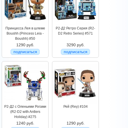
Принцесса Лея в шлеме
Р2-Д2 Ретро Серия (R2-
Boushh (Princess Leia -
D2 Retro Series) #571
Boushh) #50
1290 руб.
3290 руб.
подписаться
подписаться
Р2-Д2 с Оленьими Рогами
Рей (Rey) #104
(R2-D2 with Antlers
Holiday) #275
1240 руб.
1290 руб.