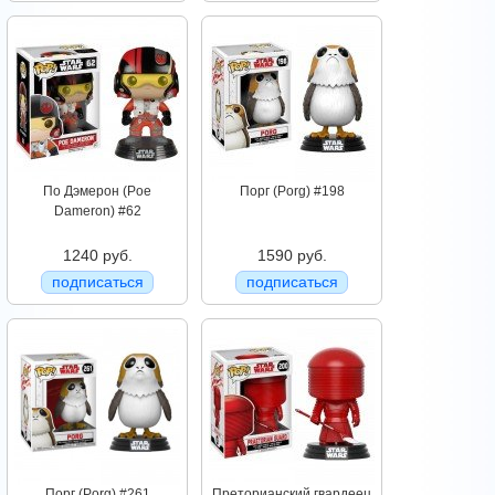
По Дэмерон (Poe
Порг (Porg) #198
Dameron) #62
1240 руб.
1590 руб.
подписаться
подписаться
Порг (Porg) #261
Преторианский гвардеец