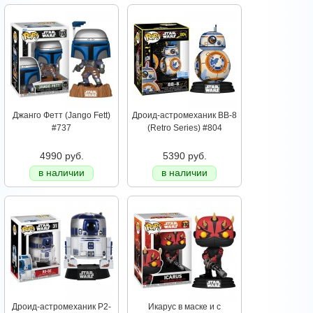
Джанго Фетт (Jango Fett)
Дроид-астромеханик BB-8
#737
(Retro Series) #804
4990 руб.
5390 руб.
в наличии
в наличии
Дроид-астромеханик Р2-
Икарус в маске и с