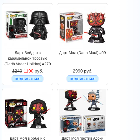
Дарт Вейдер с
Дарт Мол (Darth Maul) #09
карамельной тростью
(Darth Vader Holiday) #279
1240
1190
руб.
2990 руб.
подписаться
подписаться
Дарт Мол в робе и с
Дарт Мол против Асоки