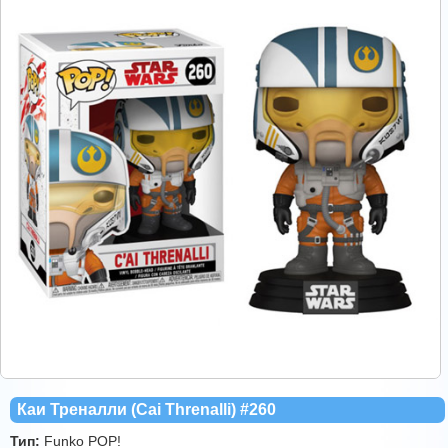
Каи Треналли (Cai Threnalli) #260
Тип:
Funko POP!