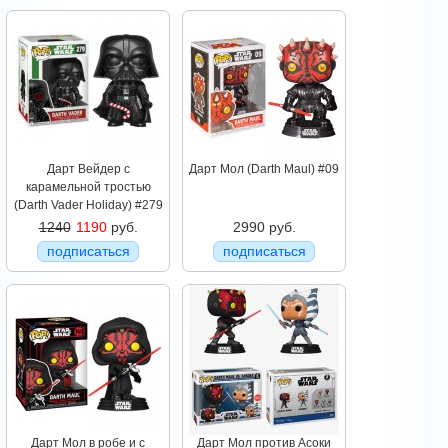
Дарт Вейдер с
Дарт Мол (Darth Maul) #09
карамельной тростью
(Darth Vader Holiday) #279
1240
1190
руб.
2990 руб.
подписаться
подписаться
Дарт Мол в робе и с
Дарт Мол против Асоки