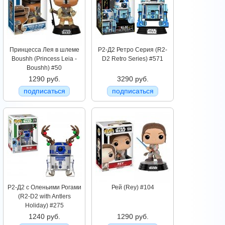
Принцесса Лея в шлеме
Р2-Д2 Ретро Серия (R2-
Boushh (Princess Leia -
D2 Retro Series) #571
Boushh) #50
1290 руб.
3290 руб.
подписаться
подписаться
Р2-Д2 с Оленьими Рогами
Рей (Rey) #104
(R2-D2 with Antlers
Holiday) #275
1240 руб.
1290 руб.