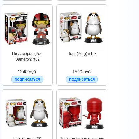
По Дэмерон (Poe
Порг (Porg) #198
Dameron) #62
1240 руб.
1590 руб.
подписаться
подписаться
Порг (Porg) #261
Преторианский гвардеец