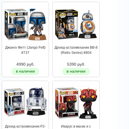
Джанго Фетт (Jango Fett)
Дроид-астромеханик BB-8
#737
(Retro Series) #804
4990 руб.
5390 руб.
в наличии
в наличии
Дроид-астромеханик Р2-
Икарус в маске и с