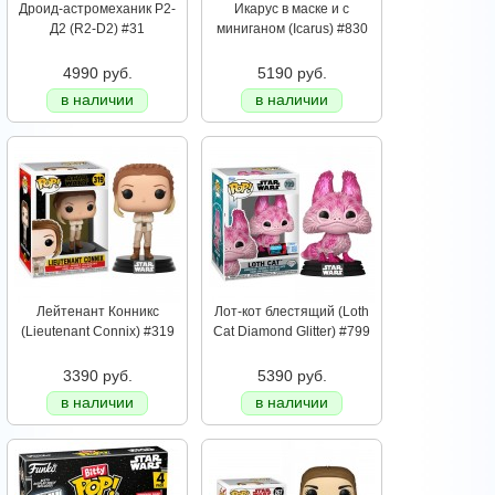
Дроид-астромеханик Р2-
Икарус в маске и с
Д2 (R2-D2) #31
миниганом (Icarus) #830
4990 руб.
5190 руб.
в наличии
в наличии
Лейтенант Конникс
Лот-кот блестящий (Loth
(Lieutenant Connix) #319
Cat Diamond Glitter) #799
3390 руб.
5390 руб.
в наличии
в наличии