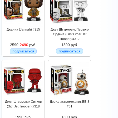
Джанна (Jannah) #315
Джет Штурмовик Первого
Ордена (First Order Jet
Trooper) #317
2590
2490
руб.
1390 руб.
подписаться
подписаться
Джет Штурмовик Ситхов
Дроид-астромеханик BB-8
(Sith Jet Trooper) #318
#61
1990 руб.
1390 руб.