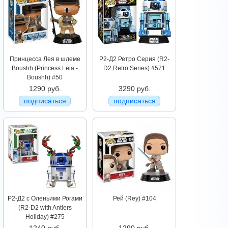
Принцесса Лея в шлеме
Р2-Д2 Ретро Серия (R2-
Boushh (Princess Leia -
D2 Retro Series) #571
Boushh) #50
1290 руб.
3290 руб.
подписаться
подписаться
Р2-Д2 с Оленьими Рогами
Рей (Rey) #104
(R2-D2 with Antlers
Holiday) #275