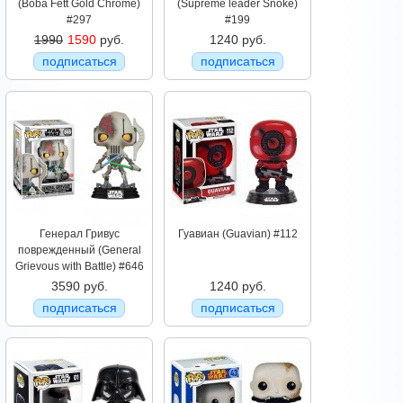
(Boba Fett Gold Chrome)
(Supreme leader Snoke)
#297
#199
1990
1590
руб.
1240 руб.
подписаться
подписаться
Генерал Гривус
Гуавиан (Guavian) #112
поврежденный (General
Grievous with Battle) #646
3590 руб.
1240 руб.
подписаться
подписаться