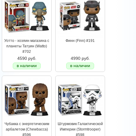
Уотто - хозяин магазина с
Финн (Finn) #191
планеты Татуин (Watto)
#702
4590 руб.
4990 руб.
в наличии
в наличии
Чубакка с энергетическим
Штурмовик Галактической
арбалетом (Chewbacca)
Империи (Stormtrooper)
#596
#598