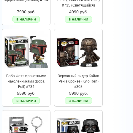
эффектами (Ahsoka) #794
EE-3 (Boba Fett with Rifle)
#735 (Светящийся)
7990 руб.
4990 руб.
в наличии
в наличии
Боба Фетт с ракетными
Верховный лидер Кайло
наколенниками (Boba
Рен в бронзе (Kylo Ren)
Fett) #734
#308
5590 руб.
5990 руб.
в наличии
в наличии