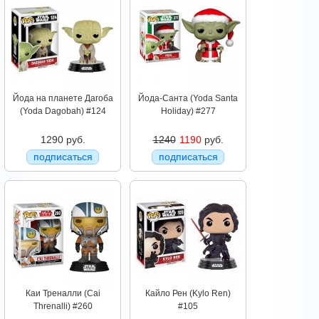
Йода на планете Дагоба
Йода-Санта (Yoda Santa
(Yoda Dagobah) #124
Holiday) #277
1290 руб.
1240
1190
руб.
подписаться
подписаться
Каи Треналли (Cai
Кайло Рен (Kylo Ren)
Threnalli) #260
#105