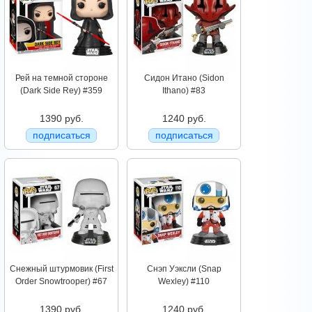
Рей на темной стороне
Сидон Итано (Sidon
(Dark Side Rey) #359
Ithano) #83
1390 руб.
1240 руб.
подписаться
подписаться
Снежный штурмовик (First
Снэп Уэксли (Snap
Order Snowtrooper) #67
Wexley) #110
1390 руб.
1240 руб.