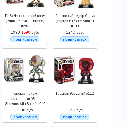
Боба Фетт золотой хром
Верховный лидер Сноук
(Boba Fett Gold Chrome)
(Supreme leader Snoke)
#297
#199
1990
1590
руб.
1240 руб.
подписаться
подписаться
Генерал Гривус
Гуавиан (Guavian) #112
поврежденный (General
Grievous with Battle) #646
3590 руб.
1240 руб.
подписаться
подписаться