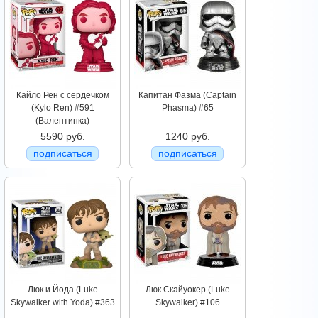
Кайло Рен с сердечком
Капитан Фазма (Captain
(Kylo Ren) #591
Phasma) #65
(Валентинка)
5590 руб.
1240 руб.
подписаться
подписаться
Люк и Йода (Luke
Люк Скайуокер (Luke
Skywalker with Yoda) #363
Skywalker) #106