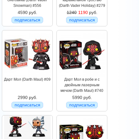
снеговика (Darth Vader
карамельной тростью
Snowman) #556
(Darth Vader Holiday) #279
4590 руб.
1240
1190
руб.
подписаться
подписаться
Дарт Мол (Darth Maul) #09
Дарт Мол в робе и с
двойным лазерным
мечом (Darth Maul) #740
2990 руб.
5990 руб.
подписаться
подписаться