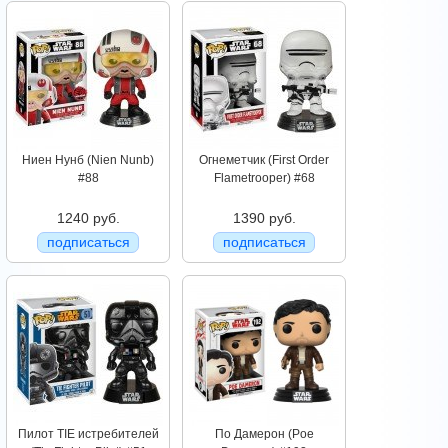
Ниен Нунб (Nien Nunb)
Огнеметчик (First Order
#88
Flametrooper) #68
1240 руб.
1390 руб.
подписаться
подписаться
Пилот TIE истребителей
По Дамерон (Poe