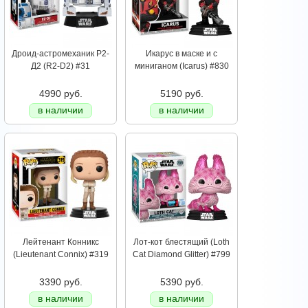
Дроид-астромеханик Р2-
Икарус в маске и с
Д2 (R2-D2) #31
миниганом (Icarus) #830
4990 руб.
5190 руб.
в наличии
в наличии
Лейтенант Конникс
Лот-кот блестящий (Loth
(Lieutenant Connix) #319
Cat Diamond Glitter) #799
3390 руб.
5390 руб.
в наличии
в наличии